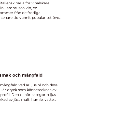
aliensk pärla för vinälskare
vin Lambrusco vin, en
ommer från de frodiga
å senare tid vunnit popularitet över
v smak och mångfald
h mångfald Vad är ljus öl och dess
opulär dryck som kännetecknas av
rofil. Den tillhör kategorin ljus
rkad av jäst malt, humle, vatte...