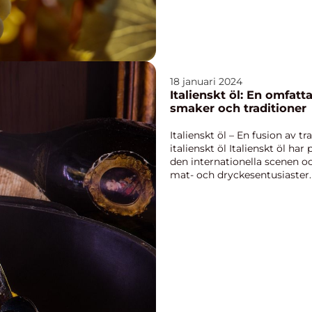
18 januari 2024
Italienskt öl: En omfat
smaker och traditioner
Italienskt öl – En fusion av t
italienskt öl Italienskt öl har
den internationella scenen oc
mat- och dryckesentusiaster. T