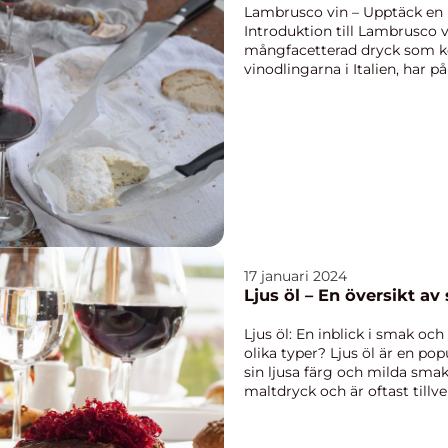
Lambrusco vin – Upptäck en it
Introduktion till Lambrusco 
mångfacetterad dryck som k
vinodlingarna i Italien, har p
hela världen. Med sin...
17 januari 2024
Ljus öl – En översikt a
Ljus öl: En inblick i smak oc
olika typer? Ljus öl är en p
sin ljusa färg och milda smakp
maltdryck och är oftast tillve