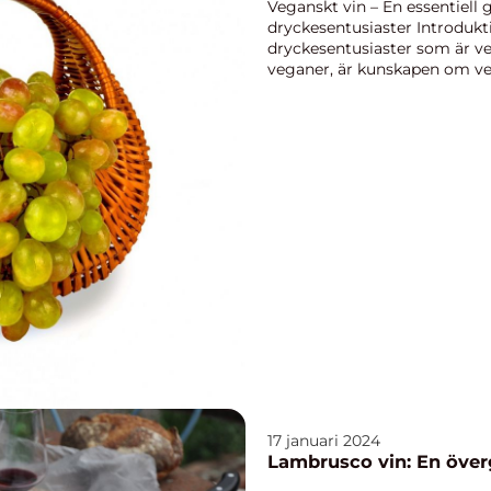
Veganskt vin – En essentiell 
dryckesentusiaster Introdukt
dryckesentusiaster som är veg
veganer, är kunskapen om veg
fullständig förståelse a...
17 januari 2024
Lambrusco vin: En överg