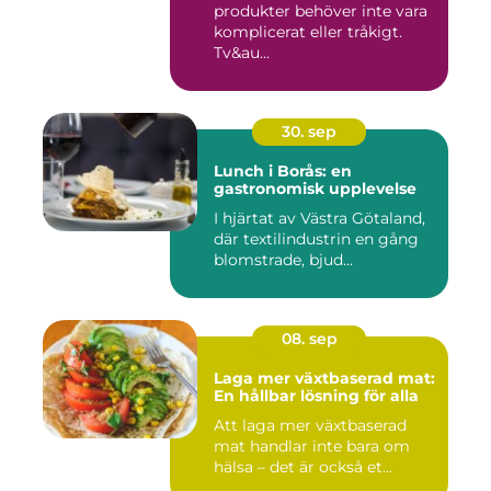
produkter behöver inte vara
komplicerat eller tråkigt.
Tv&au...
30. sep
Lunch i Borås: en
gastronomisk upplevelse
I hjärtat av Västra Götaland,
där textilindustrin en gång
blomstrade, bjud...
08. sep
Laga mer växtbaserad mat:
En hållbar lösning för alla
Att laga mer växtbaserad
mat handlar inte bara om
hälsa – det är också et...