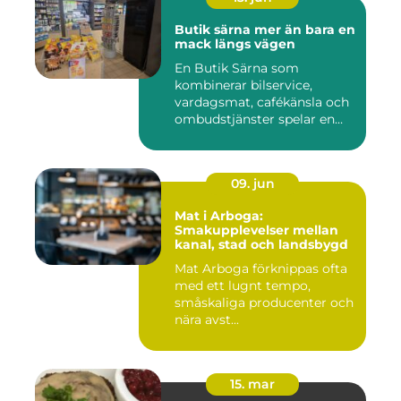
Butik särna mer än bara en
mack längs vägen
En Butik Särna som
kombinerar bilservice,
vardagsmat, cafékänsla och
ombudstjänster spelar en
större...
09. jun
Mat i Arboga:
Smakupplevelser mellan
kanal, stad och landsbygd
Mat Arboga förknippas ofta
med ett lugnt tempo,
småskaliga producenter och
nära avst...
15. mar