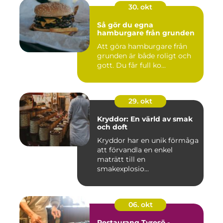
30. okt
Så gör du egna
hamburgare från grunden
Att göra hamburgare från
grunden är både roligt och
gott. Du får full ko...
29. okt
Kryddor: En värld av smak
och doft
Kryddor har en unik förmåga
att förvandla en enkel
maträtt till en
smakexplosio...
06. okt
Restaurang Tyresö -