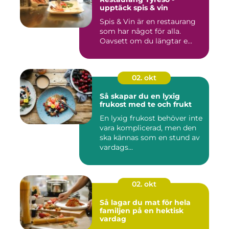
upptäck spis & vin
Spis & Vin är en restaurang
som har något för alla.
Oavsett om du längtar e...
02. okt
Så skapar du en lyxig
frukost med te och frukt
En lyxig frukost behöver inte
vara komplicerad, men den
ska kännas som en stund av
vardags...
02. okt
Så lagar du mat för hela
familjen på en hektisk
vardag