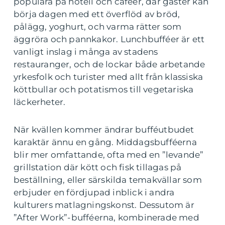
populära på hotell och caféer, där gäster kan
börja dagen med ett överflöd av bröd,
pålägg, yoghurt, och varma rätter som
äggröra och pannkakor. Lunchbufféer är ett
vanligt inslag i många av stadens
restauranger, och de lockar både arbetande
yrkesfolk och turister med allt från klassiska
köttbullar och potatismos till vegetariska
läckerheter.
När kvällen kommer ändrar bufféutbudet
karaktär ännu en gång. Middagsbufféerna
blir mer omfattande, ofta med en ”levande”
grillstation där kött och fisk tillagas på
beställning, eller särskilda temakvällar som
erbjuder en fördjupad inblick i andra
kulturers matlagningskonst. Dessutom är
”After Work”-bufféerna, kombinerade med