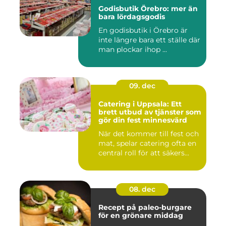
Godisbutik Örebro: mer än
bara lördagsgodis
En godisbutik i Örebro är
inte längre bara ett ställe där
man plockar ihop ...
09. dec
Catering i Uppsala: Ett
brett utbud av tjänster som
gör din fest minnesvärd
När det kommer till fest och
mat, spelar catering ofta en
central roll för att säkers...
08. dec
Recept på paleo-burgare
för en grönare middag