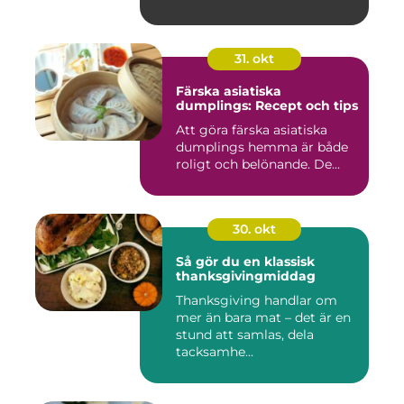
31. okt
Färska asiatiska
dumplings: Recept och tips
Att göra färska asiatiska
dumplings hemma är både
roligt och belönande. De...
30. okt
Så gör du en klassisk
thanksgivingmiddag
Thanksgiving handlar om
mer än bara mat – det är en
stund att samlas, dela
tacksamhe...