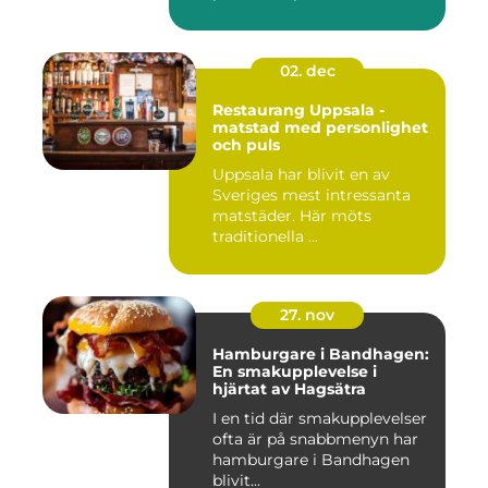
02. dec
Restaurang Uppsala -
matstad med personlighet
och puls
Uppsala har blivit en av
Sveriges mest intressanta
matstäder. Här möts
traditionella ...
27. nov
Hamburgare i Bandhagen:
En smakupplevelse i
hjärtat av Hagsätra
I en tid där smakupplevelser
ofta är på snabbmenyn har
hamburgare i Bandhagen
blivit...