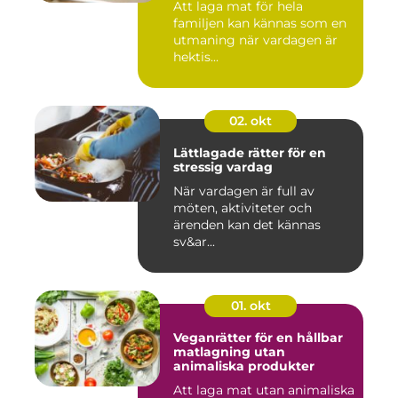
Att laga mat för hela
familjen kan kännas som en
utmaning när vardagen är
hektis...
02. okt
Lättlagade rätter för en
stressig vardag
När vardagen är full av
möten, aktiviteter och
ärenden kan det kännas
sv&ar...
01. okt
Veganrätter för en hållbar
matlagning utan
animaliska produkter
Att laga mat utan animaliska