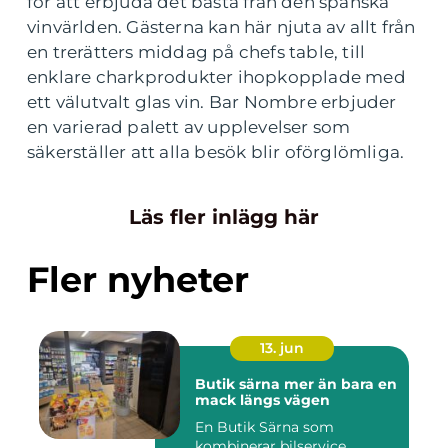
för att erbjuda det bästa från den spanska
vinvärlden. Gästerna kan här njuta av allt från
en trerätters middag på chefs table, till
enklare charkprodukter ihopkopplade med
ett välutvalt glas vin. Bar Nombre erbjuder
en varierad palett av upplevelser som
säkerställer att alla besök blir oförglömliga.
Läs fler inlägg här
Fler nyheter
13. jun
Butik särna mer än bara en
mack längs vägen
En Butik Särna som
kombinerar bilservice,