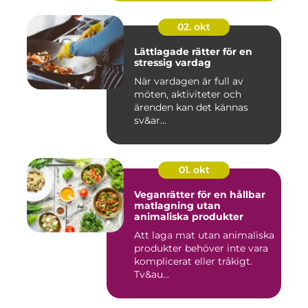
02. okt
Lättlagade rätter för en
stressig vardag
När vardagen är full av
möten, aktiviteter och
ärenden kan det kännas
sv&ar...
01. okt
Veganrätter för en hållbar
matlagning utan
animaliska produkter
Att laga mat utan animaliska
produkter behöver inte vara
komplicerat eller tråkigt.
Tv&au...