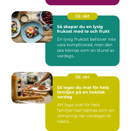
02. okt
Så skapar du en lyxig
frukost med te och frukt
En lyxig frukost behöver inte
vara komplicerad, men den
ska kännas som en stund av
vardags...
02. okt
Så lagar du mat för hela
familjen på en hektisk
vardag
Att laga mat för hela
familjen kan kännas som en
utmaning när vardagen är
hektis...