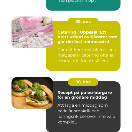
man plockar ihop ...
09. dec
Catering i Uppsala: Ett
brett utbud av tjänster som
gör din fest minnesvärd
När det kommer till fest och
mat, spelar catering ofta en
central roll för att säkers...
08. dec
Recept på paleo-burgare
för en grönare middag
Att laga en middag som
både är smakrik och
näringsrik behöver inte vara
komplic...