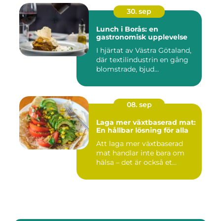
30. sep
Lunch i Borås: en
gastronomisk upplevelse
I hjärtat av Västra Götaland,
där textilindustrin en gång
blomstrade, bjud...
08. sep
Laga mer växtbaserad mat:
En hållbar lösning för alla
Att laga mer växtbaserad
mat handlar inte bara om
hälsa – det är också et...