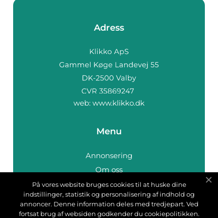
Adress
web:
www.klikko.dk
Menu
Annonsering
Om oss
Cookies
På vores website bruges cookies til at huske dine
indstillinger, statistik og personalisering af indhold og
Kontakta oss
annoncer. Denne information deles med tredjepart. Ved
Sitemap
fortsat brug af websiden godkender du cookiepolitikken.