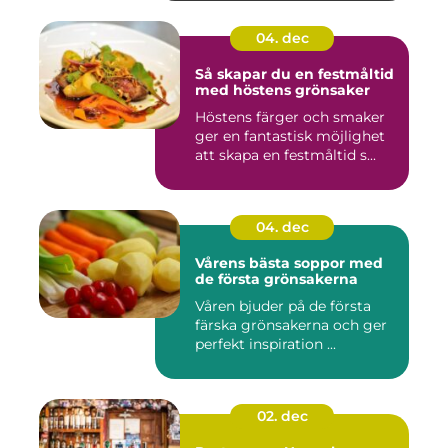
04. dec
Så skapar du en festmåltid
med höstens grönsaker
Höstens färger och smaker
ger en fantastisk möjlighet
att skapa en festmåltid s...
04. dec
Vårens bästa soppor med
de första grönsakerna
Våren bjuder på de första
färska grönsakerna och ger
perfekt inspiration ...
02. dec