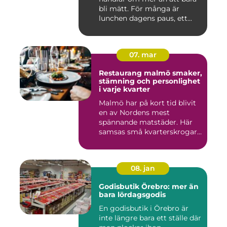
bli mätt. För många är
lunchen dagens paus, ett...
07. mar
Restaurang malmö smaker,
stämning och personlighet
i varje kvarter
Malmö har på kort tid blivit
en av Nordens mest
spännande matstäder. Här
samsas små kvarterskrogar
m...
08. jan
Godisbutik Örebro: mer än
bara lördagsgodis
En godisbutik i Örebro är
inte längre bara ett ställe där