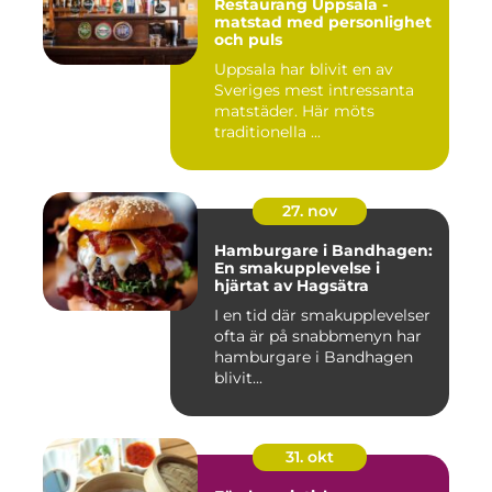
Restaurang Uppsala -
matstad med personlighet
och puls
Uppsala har blivit en av
Sveriges mest intressanta
matstäder. Här möts
traditionella ...
27. nov
Hamburgare i Bandhagen:
En smakupplevelse i
hjärtat av Hagsätra
I en tid där smakupplevelser
ofta är på snabbmenyn har
hamburgare i Bandhagen
blivit...
31. okt