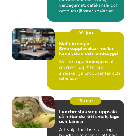
vardagsmat, cafékänsla och
ombudstjänster spelar en
större...
09. jun
Mat i Arboga:
Smakupplevelser mellan
kanal, stad och landsbygd
Mat Arboga förknippas ofta
med ett lugnt tempo,
småskaliga producenter och
nära avst...
15. mar
Lunchrestaurang uppsala
så hittar du rätt smak, läge
och känsla
Att välja lunchrestaurang
handlar om mer än att bara