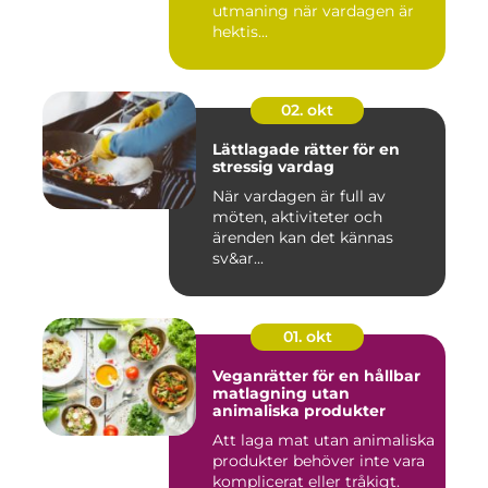
utmaning när vardagen är
hektis...
02. okt
Lättlagade rätter för en
stressig vardag
När vardagen är full av
möten, aktiviteter och
ärenden kan det kännas
sv&ar...
01. okt
Veganrätter för en hållbar
matlagning utan
animaliska produkter
Att laga mat utan animaliska
produkter behöver inte vara
komplicerat eller tråkigt.