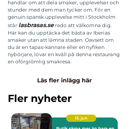
handlar om att dela smaker, upplevelser och
stunder med dem man tycker om. För en
genuin spansk upplevelse mitt i Stockholm
lasbrasas.se
står
redo att välkomna dig.
Här kan du upptäcka det bästa av Iberias
smaker utan att lämna staden. Oavsett om
du är en tapas-kännare eller en nyfiken
nybörjare, lovar en kväll på denna restaurang
en oförglömlig smakresa.
Läs fler inlägg här
Fler nyheter
13. jun
Butik särna mer än bara en