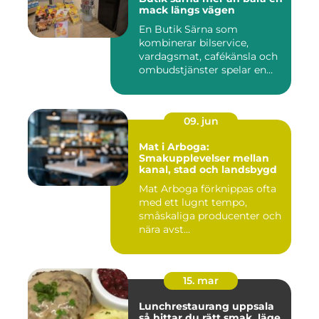
mack längs vägen
En Butik Särna som
kombinerar bilservice,
vardagsmat, cafékänsla och
ombudstjänster spelar en
större...
09. jun
Mat i Arboga:
Smakupplevelser mellan
kanal, stad och landsbygd
Mat Arboga förknippas ofta
med ett lugnt tempo,
småskaliga producenter och
nära avst...
15. mar
Lunchrestaurang uppsala
så hittar du rätt smak, läge