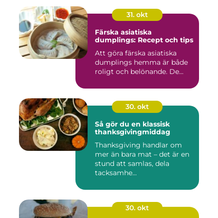
31. okt
Färska asiatiska
dumplings: Recept och tips
Att göra färska asiatiska
dumplings hemma är både
roligt och belönande. De...
30. okt
Så gör du en klassisk
thanksgivingmiddag
Thanksgiving handlar om
mer än bara mat – det är en
stund att samlas, dela
tacksamhe...
30. okt