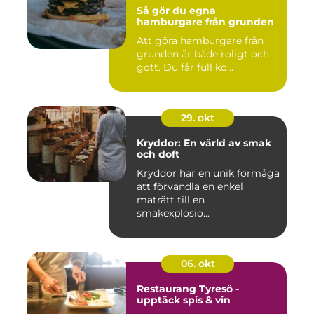
Så gör du egna
hamburgare från grunden
Att göra hamburgare från
grunden är både roligt och
gott. Du får full ko...
29. okt
Kryddor: En värld av smak
och doft
Kryddor har en unik förmåga
att förvandla en enkel
maträtt till en
smakexplosio...
06. okt
Restaurang Tyresö -
upptäck spis & vin