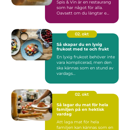
Spis & Vin är en restaurang
som har något för alla.
Oavsett om du längtar e...
02. okt
Så skapar du en lyxig
frukost med te och frukt
En lyxig frukost behöver inte
vara komplicerad, men den
ska kännas som en stund av
vardags...
02. okt
Så lagar du mat för hela
familjen på en hektisk
vardag
Att laga mat för hela
familjen kan kännas som en