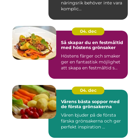
näringsrik behöver inte vara
komplic...
04. dec
Så skapar du en festmåltid
med höstens grönsaker
Höstens färger och smaker
ger en fantastisk möjlighet
att skapa en festmåltid s...
04. dec
Vårens bästa soppor med
de första grönsakerna
Våren bjuder på de första
färska grönsakerna och ger
perfekt inspiration ...