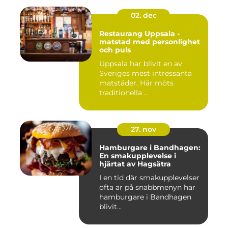
02. dec
Restaurang Uppsala -
matstad med personlighet
och puls
Uppsala har blivit en av
Sveriges mest intressanta
matstäder. Här möts
traditionella ...
27. nov
Hamburgare i Bandhagen:
En smakupplevelse i
hjärtat av Hagsätra
I en tid där smakupplevelser
ofta är på snabbmenyn har
hamburgare i Bandhagen
blivit...