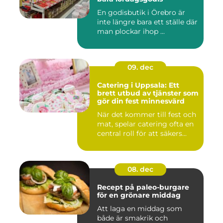
En godisbutik i Örebro är
inte längre bara ett ställe där
man plockar ihop ...
09. dec
Catering i Uppsala: Ett
brett utbud av tjänster som
gör din fest minnesvärd
När det kommer till fest och
mat, spelar catering ofta en
central roll för att säkers...
08. dec
Recept på paleo-burgare
för en grönare middag
Att laga en middag som
både är smakrik och