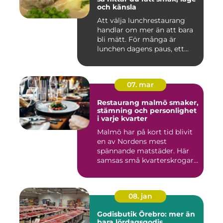
och känsla
Att välja lunchrestaurang
handlar om mer än att bara
bli mätt. För många är
lunchen dagens paus, ett...
07. mar
Restaurang malmö smaker,
stämning och personlighet
i varje kvarter
Malmö har på kort tid blivit
en av Nordens mest
spännande matstäder. Här
samsas små kvarterskrogar
m...
08. jan
Godisbutik Örebro: mer än
bara lördagsgodis