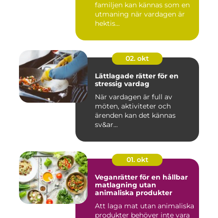
familjen kan kännas som en
utmaning när vardagen är
hektis...
02. okt
Lättlagade rätter för en
stressig vardag
När vardagen är full av
möten, aktiviteter och
ärenden kan det kännas
sv&ar...
01. okt
Veganrätter för en hållbar
matlagning utan
animaliska produkter
Att laga mat utan animaliska
produkter behöver inte vara