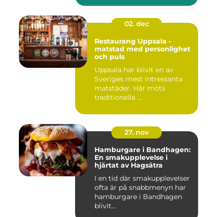
02. dec
Restaurang Uppsala -
matstad med personlighet
och puls
Uppsala har blivit en av
Sveriges mest intressanta
matstäder. Här möts
traditionella ...
27. nov
Hamburgare i Bandhagen:
En smakupplevelse i
hjärtat av Hagsätra
I en tid där smakupplevelser
ofta är på snabbmenyn har
hamburgare i Bandhagen
blivit...