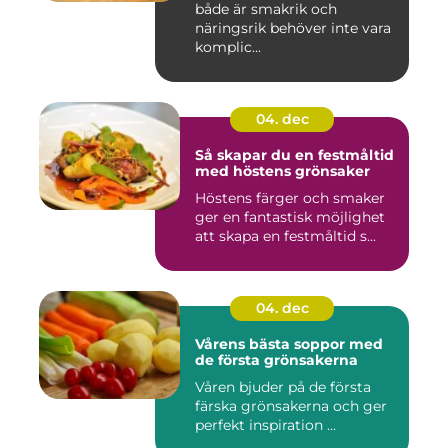
både är smakrik och
näringsrik behöver inte vara
komplic...
04. dec
Så skapar du en festmåltid
med höstens grönsaker
Höstens färger och smaker
ger en fantastisk möjlighet
att skapa en festmåltid s...
04. dec
Vårens bästa soppor med
de första grönsakerna
Våren bjuder på de första
färska grönsakerna och ger
perfekt inspiration ...