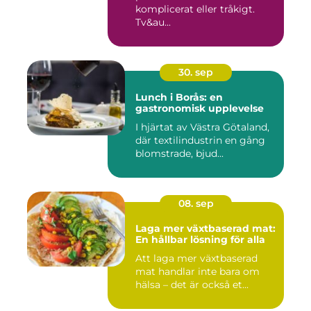
komplicerat eller tråkigt.
Tv&au...
30. sep
Lunch i Borås: en
gastronomisk upplevelse
I hjärtat av Västra Götaland,
där textilindustrin en gång
blomstrade, bjud...
08. sep
Laga mer växtbaserad mat:
En hållbar lösning för alla
Att laga mer växtbaserad
mat handlar inte bara om
hälsa – det är också et...