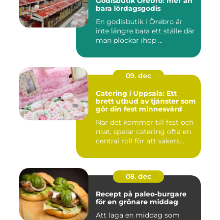
Godisbutik Örebro: mer än
bara lördagsgodis
En godisbutik i Örebro är
inte längre bara ett ställe där
man plockar ihop ...
09. dec
Catering i Uppsala: Ett
brett utbud av tjänster som
gör din fest minnesvärd
När det kommer till fest och
mat, spelar catering ofta en
central roll för att säkers...
08. dec
Recept på paleo-burgare
för en grönare middag
Att laga en middag som