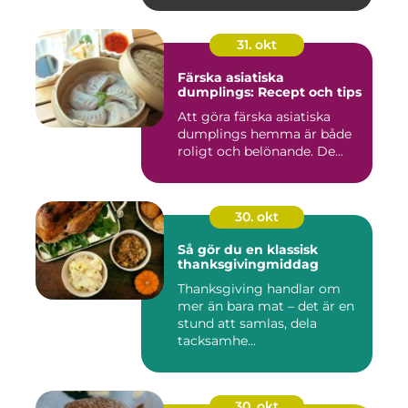
31. okt
Färska asiatiska
dumplings: Recept och tips
Att göra färska asiatiska
dumplings hemma är både
roligt och belönande. De...
30. okt
Så gör du en klassisk
thanksgivingmiddag
Thanksgiving handlar om
mer än bara mat – det är en
stund att samlas, dela
tacksamhe...
30. okt