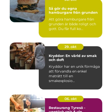
Så gör du egna
hamburgare från grunden
Att göra hamburgare från
grunden är både roligt och
gott. Du får full ko...
29. okt
Kryddor: En värld av smak
och doft
Kryddor har en unik förmåga
att förvandla en enkel
maträtt till en
smakexplosio...
06. okt
Restaurang Tyresö -
upptäck spis & vin