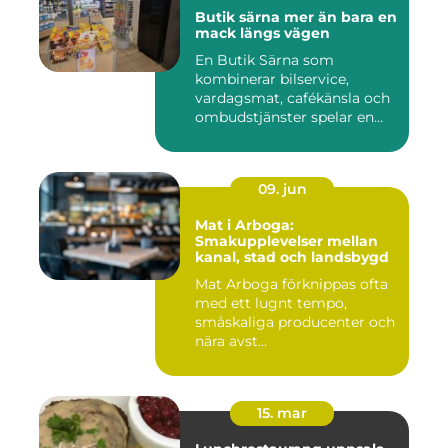
Butik särna mer än bara en
mack längs vägen
En Butik Särna som
kombinerar bilservice,
vardagsmat, cafékänsla och
ombudstjänster spelar en
större...
09. jun
Mat i Arboga:
Smakupplevelser mellan
kanal, stad och landsbygd
Mat Arboga förknippas ofta
med ett lugnt tempo,
småskaliga producenter och
nära avst...
15. mar