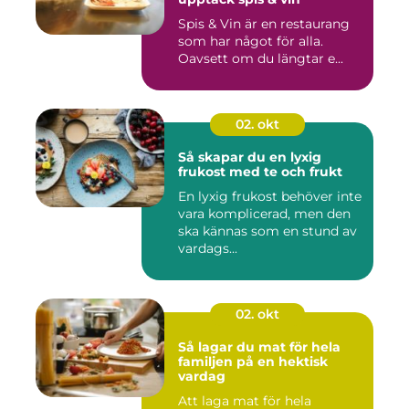
Spis & Vin är en restaurang
som har något för alla.
Oavsett om du längtar e...
02. okt
Så skapar du en lyxig
frukost med te och frukt
En lyxig frukost behöver inte
vara komplicerad, men den
ska kännas som en stund av
vardags...
02. okt
Så lagar du mat för hela
familjen på en hektisk
vardag
Att laga mat för hela