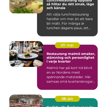
Lunchrestaurang uppsala
så hittar du rätt smak, läge
och känsla
Att välja lunchrestaurang
handlar om mer än att bara
bli mätt. För många är
lunchen dagens paus, ett...
07. mar
Restaurang malmö smaker,
stämning och personlighet
i varje kvarter
Malmö har på kort tid blivit
en av Nordens mest
spännande matstäder. Här
samsas små kvarterskrogar
m...
08. jan