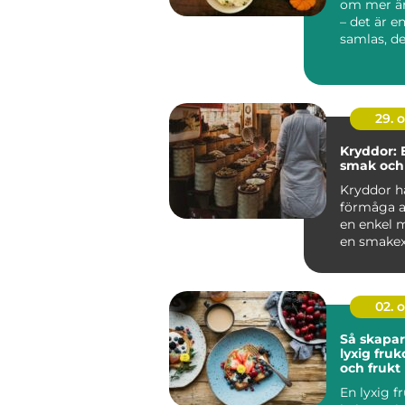
om mer ä
– det är e
samlas, de
tacksamhe.
29. 
Kryddor: 
smak och
Kryddor h
förmåga a
en enkel m
en smakexp
02. 
Så skapar
lyxig fru
och frukt
En lyxig f