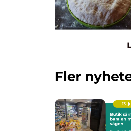
L
Fler nyhet
13. j
Butik särna me
bara en 
vägen