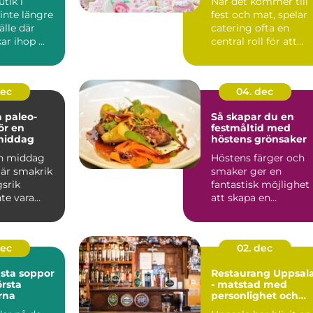
tik i
När det kommer till
inte längre
fest och mat, spelar
älle där
catering ofta en
r ihop ...
central roll för att
säkers...
dec
04. dec
 paleo-
Så skapar du en
ör en
festmåltid med
middag
höstens grönsaker
en middag
Höstens färger och
är smakrik
smaker ger en
gsrik
fantastisk möjlighet
te vara
att skapa en
festmåltid s...
dec
02. dec
sta soppor
Restaurang Uppsal
rsta
- matstad med
rna
personlighet och
puls