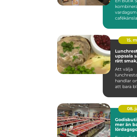
En Butik 
kombinerar
vardagsma
cafékänsl
ombudstjä
spelar en s
15. 
Lunchres
uppsala så hittar du
rätt smak
känsla
Att välja
lunchrest
handlar o
att bara b
många är 
dagens paus
08. 
Godisbuti
mer än b
lördagsgo