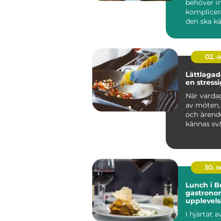
behöver in
komplicer
den ska k
en stund a
02. 
Lättlagade
en stress
När vardag
av möten, 
och ärend
kännas sv&
30. 
Lunch i B
gastrono
upplevels
I hjärtat a