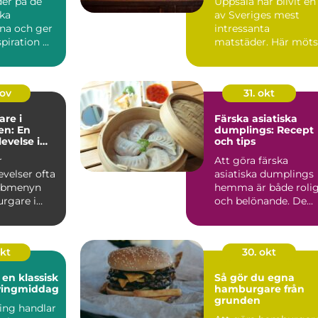
der på de
Uppsala har blivit en
ska
av Sveriges mest
na och ger
intressanta
piration ...
matstäder. Här möts
traditionella ...
nov
31. okt
re i
Färska asiatiska
n: En
dumplings: Recept
velse i
och tips
v Hagsätra
r
Att göra färska
velser ofta
asiatiska dumplings
abbmenyn
hemma är både roli
rgare i
och belönande. De...
blivit...
okt
30. okt
 en klassisk
Så gör du egna
vingmiddag
hamburgare från
grunden
ing handlar