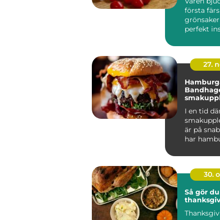
Våren bju
första fär
grönsaker
perfekt ins
27. 
Hamburga
Bandhage
smakupple
hjärtat a
I en tid dä
smakupple
är på sn
har hambu
Bandhagen 
30. 
Så gör du
thanksgi
Thanksgiv