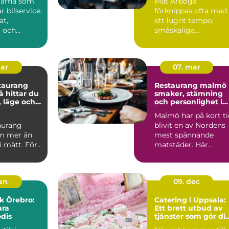
Särna som
Mat Arboga
 bilservice,
förknippas ofta med
t,
ett lugnt tempo,
a och
småskaliga
nster
producenter och när
törre...
avst...
mar
07. mar
taurang
Restaurang malmö
smaker, stämning
, läge och
och personlighet i
varje kvarter
Malmö har på kort ti
aurang
blivit en av Nordens
m mer än
mest spännande
li mätt. För
matstäder. Här
lunchen
samsas små
, ett...
kvarterskrogar m...
jan
09. dec
k Örebro:
Catering i Uppsala:
ara
Ett brett utbud av
dis
tjänster som gör di
fest minnesvärd