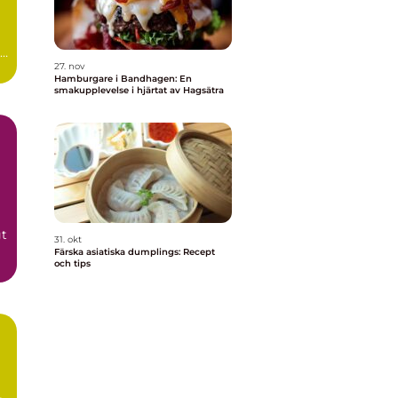
27. nov
Hamburgare i Bandhagen: En
smakupplevelse i hjärtat av Hagsätra
gt
31. okt
Färska asiatiska dumplings: Recept
och tips