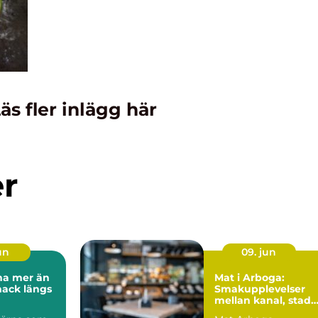
äs fler inlägg här
er
un
09. jun
r än
Mat i Arboga:
mack längs
Smakupplevelser
mellan kanal, stad
och landsbygd