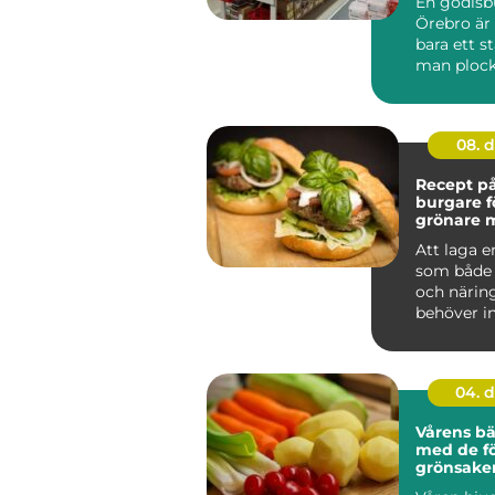
En godisbu
Örebro är 
bara ett st
man plocka
08. 
Recept på
burgare f
grönare 
Att laga 
som både 
och närin
behöver in
komplic...
04. 
Vårens bä
med de fö
grönsake