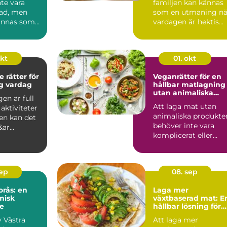
te vara
familjen kan kännas
ad, men
som en utmaning nä
ännas som
vardagen är hektis...
v vardags...
okt
01. okt
 rätter för
Veganrätter för en
ig vardag
hållbar matlagning
utan animaliska
en är full
produkter
Att laga mat utan
aktiviteter
animaliska produkte
en kan det
behöver inte vara
ar...
komplicerat eller
tråkigt. Tv&au...
sep
08. sep
orås: en
Laga mer
misk
växtbaserad mat: E
e
hållbar lösning för
alla
v Västra
Att laga mer