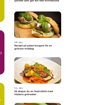
tjänster som gör din fest minnesvärd
a
08. dec
Recept på paleo-burgare för en
grönare middag
d
04. dec
Så skapar du en festmåltid med
höstens grönsaker
n