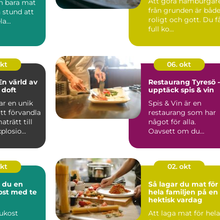
Att göra hamburgar
n bara mat
från grunden är båd
n stund att
roligt och gott. Du f
la
full ko...
..
okt
06. okt
En värld av
Restaurang Tyresö -
 doft
upptäck spis & vin
ar en unik
Spis & Vin är en
tt förvandla
restaurang som har
aträtt till
något för alla.
losio...
Oavsett om du
längtar e...
okt
02. okt
 du en
Så lagar du mat för
kost med te
hela familjen på en
hektisk vardag
rukost
Att laga mat för hela