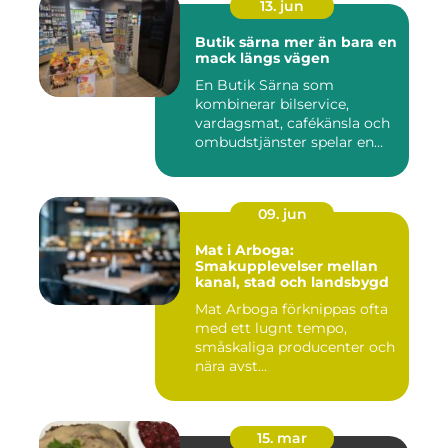
13. jun
Butik särna mer än bara en
mack längs vägen
En Butik Särna som
kombinerar bilservice,
vardagsmat, cafékänsla och
ombudstjänster spelar en
större...
09. jun
Mat i Arboga:
Smakupplevelser mellan
kanal, stad och landsbygd
Mat Arboga förknippas ofta
med ett lugnt tempo,
småskaliga producenter och
nära avst...
15. mar