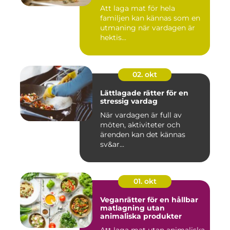
Att laga mat för hela
familjen kan kännas som en
utmaning när vardagen är
hektis...
02. okt
Lättlagade rätter för en
stressig vardag
När vardagen är full av
möten, aktiviteter och
ärenden kan det kännas
sv&ar...
01. okt
Veganrätter för en hållbar
matlagning utan
animaliska produkter