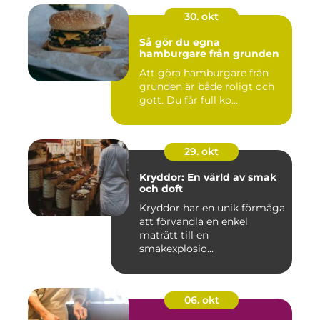
30. okt
Så gör du egna
hamburgare från grunden
Att göra hamburgare från
grunden är både roligt och
gott. Du får full ko...
29. okt
Kryddor: En värld av smak
och doft
Kryddor har en unik förmåga
att förvandla en enkel
maträtt till en
smakexplosio...
06. okt