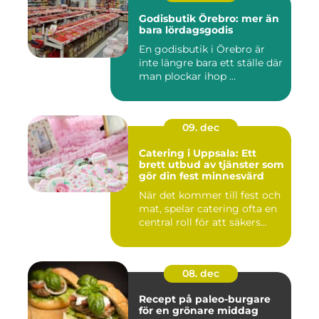
Godisbutik Örebro: mer än
bara lördagsgodis
En godisbutik i Örebro är
inte längre bara ett ställe där
man plockar ihop ...
09. dec
Catering i Uppsala: Ett
brett utbud av tjänster som
gör din fest minnesvärd
När det kommer till fest och
mat, spelar catering ofta en
central roll för att säkers...
08. dec
Recept på paleo-burgare
för en grönare middag