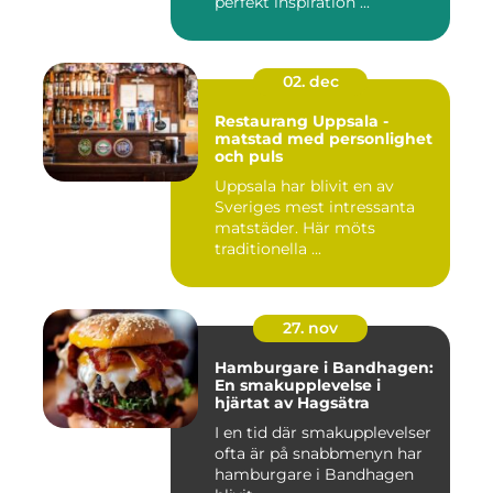
perfekt inspiration ...
02. dec
Restaurang Uppsala -
matstad med personlighet
och puls
Uppsala har blivit en av
Sveriges mest intressanta
matstäder. Här möts
traditionella ...
27. nov
Hamburgare i Bandhagen:
En smakupplevelse i
hjärtat av Hagsätra
I en tid där smakupplevelser
ofta är på snabbmenyn har
hamburgare i Bandhagen