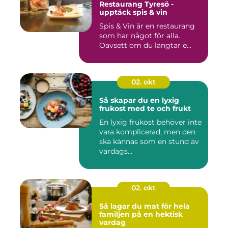
Restaurang Tyresö -
upptäck spis & vin
Spis & Vin är en restaurang
som har något för alla.
Oavsett om du längtar e...
02. okt
Så skapar du en lyxig
frukost med te och frukt
En lyxig frukost behöver inte
vara komplicerad, men den
ska kännas som en stund av
vardags...
02. okt
Så lagar du mat för hela
familjen på en hektisk
vardag