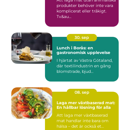
Att laga mat utan animaliska
produkter behöver inte vara
komplicerat eller tråkigt.
Tv&au...
30. sep
Lunch i Borås: en
gastronomisk upplevelse
I hjärtat av Västra Götaland,
där textilindustrin en gång
blomstrade, bjud...
08. sep
Laga mer växtbaserad mat:
En hållbar lösning för alla
Att laga mer växtbaserad
mat handlar inte bara om
hälsa – det är också et...