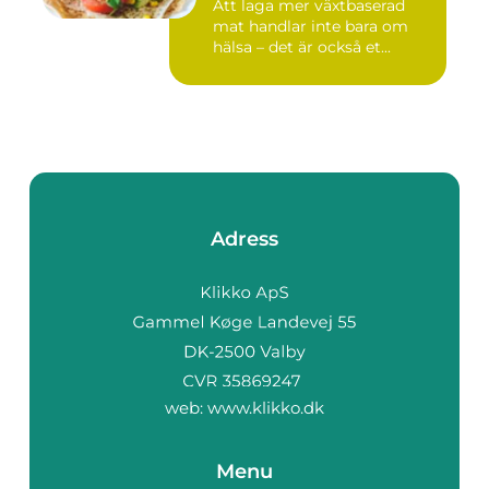
Att laga mer växtbaserad
mat handlar inte bara om
hälsa – det är också et...
Adress
web:
www.klikko.dk
Menu