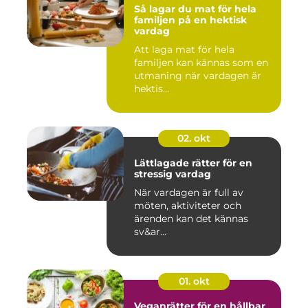
Så lagar du mat för hela
familjen på en hektisk
vardag
Att laga mat för hela
familjen kan kännas som en
utmaning när vardagen är
hektis...
02. okt
Lättlagade rätter för en
stressig vardag
När vardagen är full av
möten, aktiviteter och
ärenden kan det kännas
sv&ar...
01. okt
Veganrätter för en hållbar