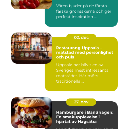
Våren bjuder på de första
färska grönsakerna och ger
perfekt inspiration ...
02. dec
Restaurang Uppsala -
matstad med personlighet
och puls
Uppsala har blivit en av
Sveriges mest intressanta
matstäder. Här möts
traditionella ...
27. nov
Hamburgare i Bandhagen:
En smakupplevelse i
hjärtat av Hagsätra