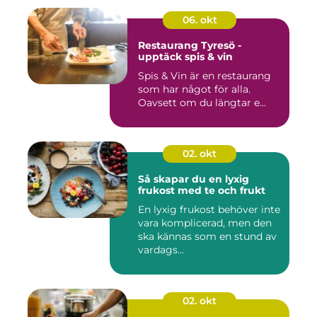
06. okt
Restaurang Tyresö -
upptäck spis & vin
Spis & Vin är en restaurang
som har något för alla.
Oavsett om du längtar e...
02. okt
Så skapar du en lyxig
frukost med te och frukt
En lyxig frukost behöver inte
vara komplicerad, men den
ska kännas som en stund av
vardags...
02. okt