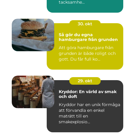
tacksamhe...
30. okt
Så gör du egna
hamburgare från grunden
Att göra hamburgare från
grunden är både roligt och
gott. Du får full ko...
29. okt
Kryddor: En värld av smak
och doft
Kryddor har en unik förmåga
att förvandla en enkel
maträtt till en
smakexplosio...