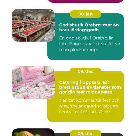
08. jan
Godisbutik Örebro: mer än
bara lördagsgodis
En godisbutik i Örebro är
inte längre bara ett ställe där
man plockar ihop ...
09. dec
Catering i Uppsala: Ett
brett utbud av tjänster som
gör din fest minnesvärd
När det kommer till fest och
mat, spelar catering ofta en
central roll för att säkers...
08. dec