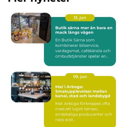
13. jun
Butik särna mer än bara en
mack längs vägen
En Butik Särna som
kombinerar bilservice,
vardagsmat, cafékänsla och
ombudstjänster spelar en
större...
09. jun
Mat i Arboga:
Smakupplevelser mellan
kanal, stad och landsbygd
Mat Arboga förknippas ofta
med ett lugnt tempo,
småskaliga producenter och
nära avst...