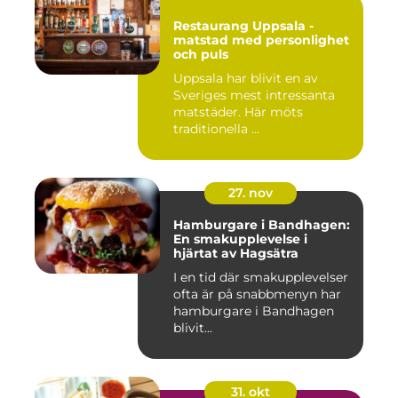
Restaurang Uppsala -
matstad med personlighet
och puls
Uppsala har blivit en av
Sveriges mest intressanta
matstäder. Här möts
traditionella ...
27. nov
Hamburgare i Bandhagen:
En smakupplevelse i
hjärtat av Hagsätra
I en tid där smakupplevelser
ofta är på snabbmenyn har
hamburgare i Bandhagen
blivit...
31. okt