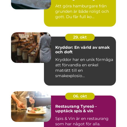
Att göra hamburgare från
grunden är både roligt och
gott. Du får full ko...
29. okt
Kryddor: En värld av smak
och doft
Kryddor har en unik förmåga
att förvandla en enkel
maträtt till en
smakexplosio...
06. okt
Restaurang Tyresö -
upptäck spis & vin
Spis & Vin är en restaurang
som har något för alla.