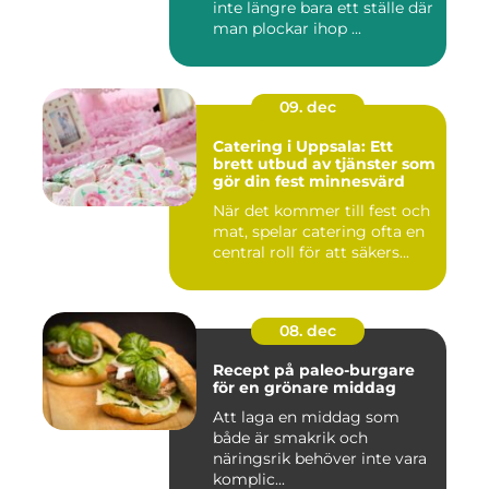
inte längre bara ett ställe där
man plockar ihop ...
09. dec
Catering i Uppsala: Ett
brett utbud av tjänster som
gör din fest minnesvärd
När det kommer till fest och
mat, spelar catering ofta en
central roll för att säkers...
08. dec
Recept på paleo-burgare
för en grönare middag
Att laga en middag som
både är smakrik och
näringsrik behöver inte vara
komplic...