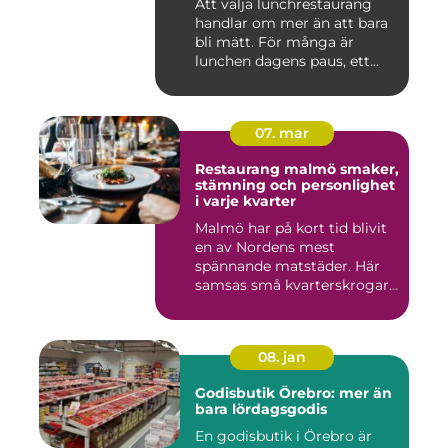
Att välja lunchrestaurang
handlar om mer än att bara
bli mätt. För många är
lunchen dagens paus, ett...
07. mar
Restaurang malmö smaker,
stämning och personlighet
i varje kvarter
Malmö har på kort tid blivit
en av Nordens mest
spännande matstäder. Här
samsas små kvarterskrogar
m...
08. jan
Godisbutik Örebro: mer än
bara lördagsgodis
En godisbutik i Örebro är