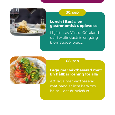
30. sep
Lunch i Borås: en
gastronomisk upplevelse
I hjärtat av Västra Götaland,
där textilindustrin en gång
blomstrade, bjud...
08. sep
Laga mer växtbaserad mat:
En hållbar lösning för alla
Att laga mer växtbaserad
mat handlar inte bara om
hälsa – det är också et...