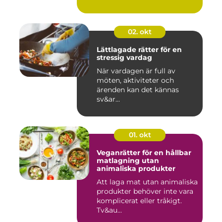
02. okt
Lättlagade rätter för en
stressig vardag
När vardagen är full av
möten, aktiviteter och
ärenden kan det kännas
sv&ar...
01. okt
Veganrätter för en hållbar
matlagning utan
animaliska produkter
Att laga mat utan animaliska
produkter behöver inte vara
komplicerat eller tråkigt.
Tv&au...