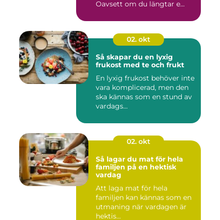
Oavsett om du längtar e...
02. okt
Så skapar du en lyxig
frukost med te och frukt
En lyxig frukost behöver inte
vara komplicerad, men den
ska kännas som en stund av
vardags...
02. okt
Så lagar du mat för hela
familjen på en hektisk
vardag
Att laga mat för hela
familjen kan kännas som en
utmaning när vardagen är
hektis...