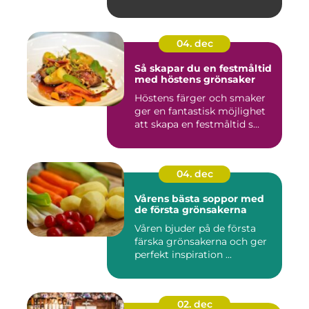
04. dec
Så skapar du en festmåltid
med höstens grönsaker
Höstens färger och smaker
ger en fantastisk möjlighet
att skapa en festmåltid s...
04. dec
Vårens bästa soppor med
de första grönsakerna
Våren bjuder på de första
färska grönsakerna och ger
perfekt inspiration ...
02. dec