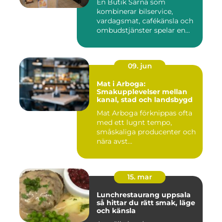
En Butik Särna som
kombinerar bilservice,
vardagsmat, cafékänsla och
ombudstjänster spelar en
större...
09. jun
Mat i Arboga:
Smakupplevelser mellan
kanal, stad och landsbygd
Mat Arboga förknippas ofta
med ett lugnt tempo,
småskaliga producenter och
nära avst...
15. mar
Lunchrestaurang uppsala
så hittar du rätt smak, läge
och känsla