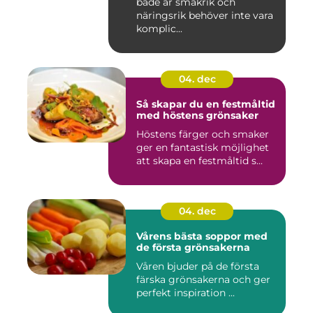
både är smakrik och
näringsrik behöver inte vara
komplic...
04. dec
Så skapar du en festmåltid
med höstens grönsaker
Höstens färger och smaker
ger en fantastisk möjlighet
att skapa en festmåltid s...
04. dec
Vårens bästa soppor med
de första grönsakerna
Våren bjuder på de första
färska grönsakerna och ger
perfekt inspiration ...