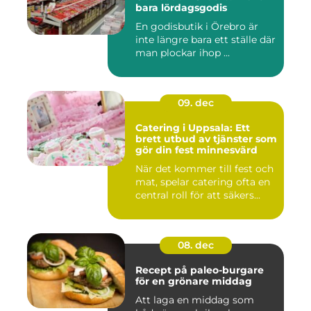
bara lördagsgodis
En godisbutik i Örebro är
inte längre bara ett ställe där
man plockar ihop ...
09. dec
Catering i Uppsala: Ett
brett utbud av tjänster som
gör din fest minnesvärd
När det kommer till fest och
mat, spelar catering ofta en
central roll för att säkers...
08. dec
Recept på paleo-burgare
för en grönare middag
Att laga en middag som