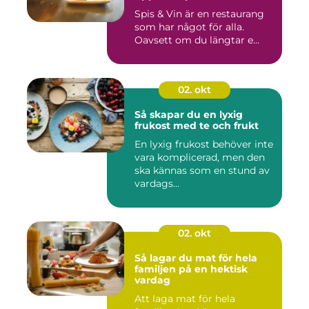
Spis & Vin är en restaurang
som har något för alla.
Oavsett om du längtar e...
02. okt
Så skapar du en lyxig
frukost med te och frukt
En lyxig frukost behöver inte
vara komplicerad, men den
ska kännas som en stund av
vardags...
02. okt
Så lagar du mat för hela
familjen på en hektisk
vardag
Att laga mat för hela