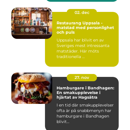
02. dec
Restaurang Uppsala -
matstad med personlighet
och puls
Uppsala har blivit en av
Sveriges mest intressanta
matstäder. Här möts
traditionella ...
27. nov
Hamburgare i Bandhagen:
En smakupplevelse i
hjärtat av Hagsätra
I en tid där smakupplevelser
ofta är på snabbmenyn har
hamburgare i Bandhagen
blivit...