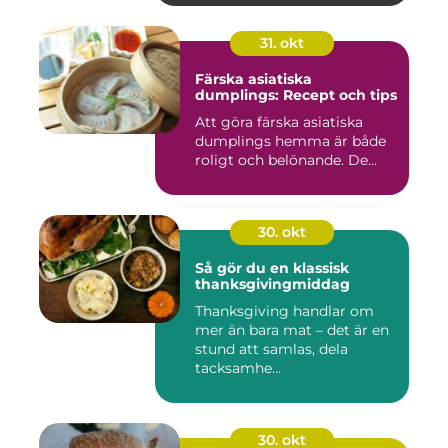
31. okt
Färska asiatiska
dumplings: Recept och tips
Att göra färska asiatiska
dumplings hemma är både
roligt och belönande. De...
30. okt
Så gör du en klassisk
thanksgivingmiddag
Thanksgiving handlar om
mer än bara mat – det är en
stund att samlas, dela
tacksamhe...
30. okt