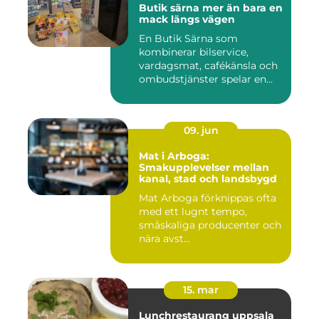
Butik särna mer än bara en
mack längs vägen
En Butik Särna som
kombinerar bilservice,
vardagsmat, cafékänsla och
ombudstjänster spelar en
större...
09. jun
Mat i Arboga:
Smakupplevelser mellan
kanal, stad och landsbygd
Mat Arboga förknippas ofta
med ett lugnt tempo,
småskaliga producenter och
nära avst...
15. mar
Lunchrestaurang uppsala