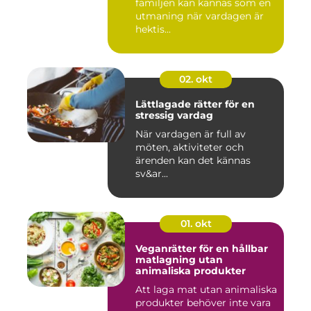
familjen kan kännas som en
utmaning när vardagen är
hektis...
02. okt
Lättlagade rätter för en
stressig vardag
När vardagen är full av
möten, aktiviteter och
ärenden kan det kännas
sv&ar...
01. okt
Veganrätter för en hållbar
matlagning utan
animaliska produkter
Att laga mat utan animaliska
produkter behöver inte vara