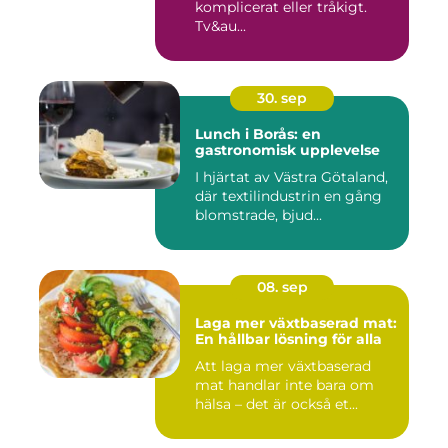
komplicerat eller tråkigt.
Tv&au...
30. sep
Lunch i Borås: en
gastronomisk upplevelse
I hjärtat av Västra Götaland,
där textilindustrin en gång
blomstrade, bjud...
08. sep
Laga mer växtbaserad mat:
En hållbar lösning för alla
Att laga mer växtbaserad
mat handlar inte bara om
hälsa – det är också et...