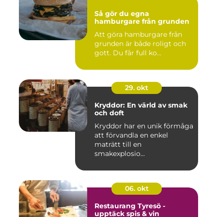
Så gör du egna
hamburgare från grunden
Att göra hamburgare från
grunden är både roligt och
gott. Du får full ko...
29. okt
Kryddor: En värld av smak
och doft
Kryddor har en unik förmåga
att förvandla en enkel
maträtt till en
smakexplosio...
06. okt
Restaurang Tyresö -
upptäck spis & vin