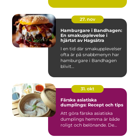
27. nov
Hamburgare i Bandhagen:
En smakupplevelse i
hjärtat av Hagsätra
I en tid där smakupplevelser
ofta är på snabbmenyn har
hamburgare i Bandhagen
blivit...
31. okt
Färska asiatiska
dumplings: Recept och tips
Att göra färska asiatiska
dumplings hemma är både
roligt och belönande. De...