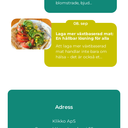
blomstrade, bjud...
08. sep
Laga mer växtbaserad mat:
En hållbar lösning för alla
Att laga mer växtbaserad
mat handlar inte bara om
hälsa – det är också et...
Adress