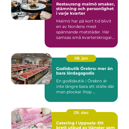
Restaurang malmö smaker,
stämning och personlighet
i varje kvarter
Malmö har på kort tid blivit
en av Nordens mest
spännande matstäder. Här
samsas små kvarterskrogar
m...
08. jan
Godisbutik Örebro: mer än
bara lördagsgodis
En godisbutik i Örebro är
inte längre bara ett ställe där
man plockar ihop ...
09. dec
Catering i Uppsala: Ett
brett utbud av tjänster som