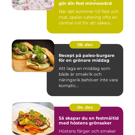
gör din fest minnesvärd
När det kommer till fest och
mat, spelar catering ofta en
central roll för att säkers...
08. dec
Recept på paleo-burgare
för en grönare middag
Att laga en middag som
både är smakrik och
näringsrik behöver inte vara
komplic...
04. dec
Så skapar du en festmåltid
med höstens grönsaker
Höstens färger och smaker