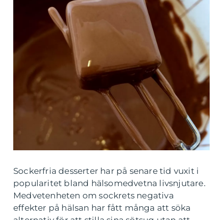
Sockerfria desserter har på senare tid vuxit i
popularitet bland hälsomedvetna livsnjutare.
Medvetenheten om sockrets negativa
effekter på hälsan har fått många att söka