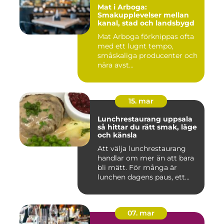
Mat i Arboga:
Smakupplevelser mellan
kanal, stad och landsbygd
Mat Arboga förknippas ofta
med ett lugnt tempo,
småskaliga producenter och
nära avst...
15. mar
Lunchrestaurang uppsala
så hittar du rätt smak, läge
och känsla
Att välja lunchrestaurang
handlar om mer än att bara
bli mätt. För många är
lunchen dagens paus, ett...
07. mar