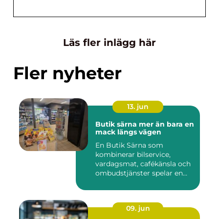
Läs fler inlägg här
Fler nyheter
13. jun
Butik särna mer än bara en
mack längs vägen
En Butik Särna som
kombinerar bilservice,
vardagsmat, cafékänsla och
ombudstjänster spelar en
större...
09. jun