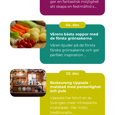
ger en fantastisk möjlighet
att skapa en festmåltid s...
04. dec
Vårens bästa soppor med
de första grönsakerna
Våren bjuder på de första
färska grönsakerna och ger
perfekt inspiration ...
02. dec
Restaurang Uppsala -
matstad med personlighet
och puls
Uppsala har blivit en av
Sveriges mest intressanta
matstäder. Här möts
traditionella ...