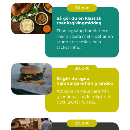
30. okt
Så gör du en klassisk
thanksgivingmiddag
Thanksgiving handlar om
mer än bara mat – det är en
stund att samlas, dela
tacksamhe...
30. okt
Så gör du egna
hamburgare från grunden
Att göra hamburgare från
grunden är både roligt och
gott. Du får full ko...
29. okt