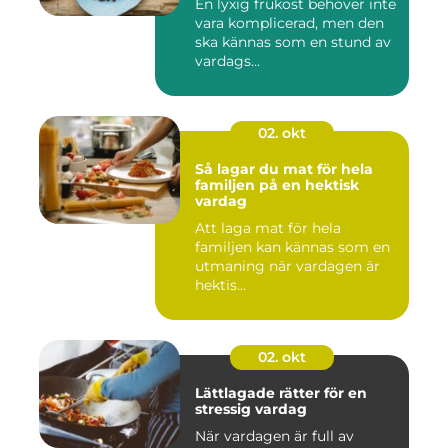
En lyxig frukost behöver inte
vara komplicerad, men den
ska kännas som en stund av
vardags...
02. okt
Så lagar du mat för hela
familjen på en hektisk
vardag
Att laga mat för hela
familjen kan kännas som en
utmaning när vardagen är
hektis...
02. okt
Lättlagade rätter för en
stressig vardag
När vardagen är full av