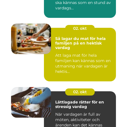
ska kännas som en stund av
vardags...
02. okt
Så lagar du mat för hela
familjen på en hektisk
vardag
Att laga mat för hela
familjen kan kännas som en
utmaning när vardagen är
hektis...
02. okt
Lättlagade rätter för en
stressig vardag
När vardagen är full av
möten, aktiviteter och
ärenden kan det kännas