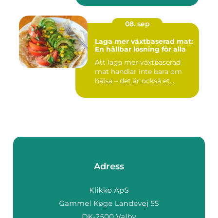
08. sep
Laga mer växtbaserad mat:
En hållbar lösning för alla
Att laga mer växtbaserad
mat handlar inte bara om
hälsa – det är också et...
Adress