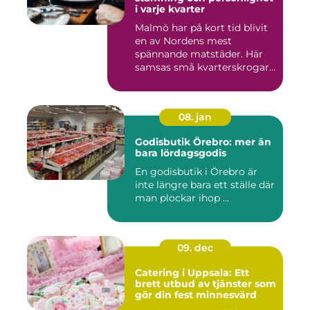
i varje kvarter
Malmö har på kort tid blivit
en av Nordens mest
spännande matstäder. Här
samsas små kvarterskrogar
m...
08. jan
Godisbutik Örebro: mer än
bara lördagsgodis
En godisbutik i Örebro är
inte längre bara ett ställe där
man plockar ihop ...
09. dec
Catering i Uppsala: Ett
brett utbud av tjänster som
gör din fest minnesvärd