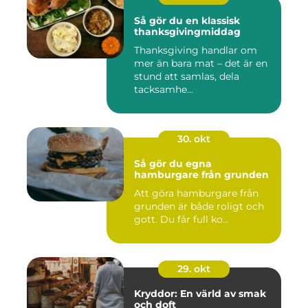
Så gör du en klassisk
thanksgivingmiddag
Thanksgiving handlar om
mer än bara mat – det är en
stund att samlas, dela
tacksamhe...
30. okt
Så gör du egna
hamburgare från grunden
Att göra hamburgare från
grunden är både roligt och
gott. Du får full ko...
29. okt
Kryddor: En värld av smak
och doft