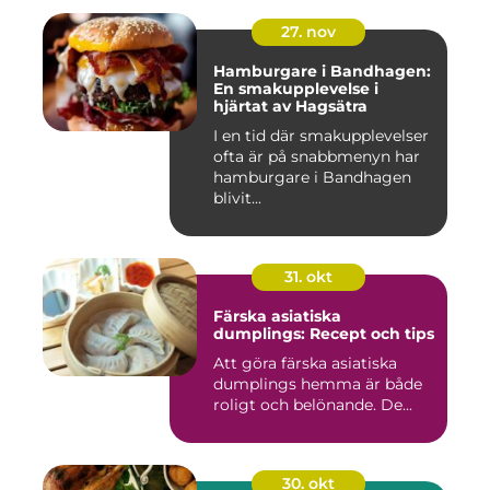
27. nov
Hamburgare i Bandhagen:
En smakupplevelse i
hjärtat av Hagsätra
I en tid där smakupplevelser
ofta är på snabbmenyn har
hamburgare i Bandhagen
blivit...
31. okt
Färska asiatiska
dumplings: Recept och tips
Att göra färska asiatiska
dumplings hemma är både
roligt och belönande. De...
30. okt