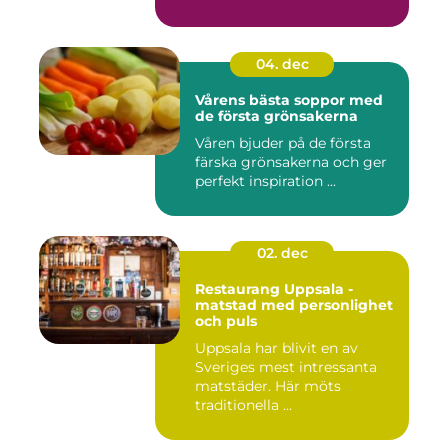
04. dec
Vårens bästa soppor med
de första grönsakerna
Våren bjuder på de första
färska grönsakerna och ger
perfekt inspiration ...
02. dec
Restaurang Uppsala -
matstad med personlighet
och puls
Uppsala har blivit en av
Sveriges mest intressanta
matstäder. Här möts
traditionella ...