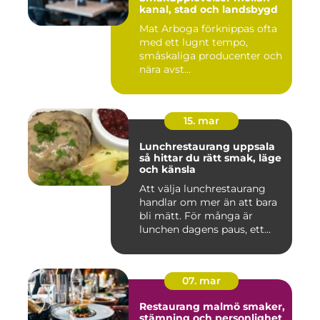
kanal, stad och landsbygd
Mat Arboga förknippas ofta
med ett lugnt tempo,
småskaliga producenter och
nära avst...
15. mar
Lunchrestaurang uppsala
så hittar du rätt smak, läge
och känsla
Att välja lunchrestaurang
handlar om mer än att bara
bli mätt. För många är
lunchen dagens paus, ett...
07. mar
Restaurang malmö smaker,
stämning och personlighet