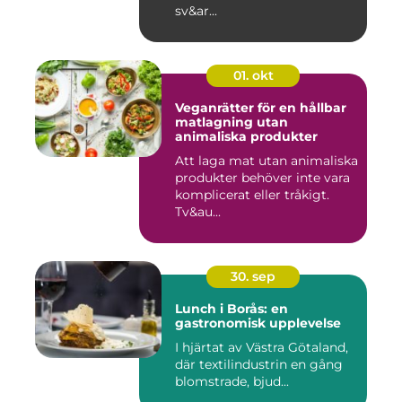
sv&ar...
01. okt
Veganrätter för en hållbar
matlagning utan
animaliska produkter
Att laga mat utan animaliska
produkter behöver inte vara
komplicerat eller tråkigt.
Tv&au...
30. sep
Lunch i Borås: en
gastronomisk upplevelse
I hjärtat av Västra Götaland,
där textilindustrin en gång
blomstrade, bjud...