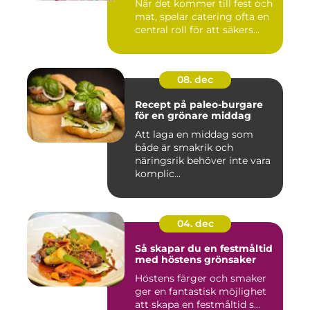
När det kommer till fest och
mat, spelar catering ofta en
central roll för att säkers...
08. dec
Recept på paleo-burgare
för en grönare middag
Att laga en middag som
både är smakrik och
näringsrik behöver inte vara
komplic...
04. dec
Så skapar du en festmåltid
med höstens grönsaker
Höstens färger och smaker
ger en fantastisk möjlighet
att skapa en festmåltid s...