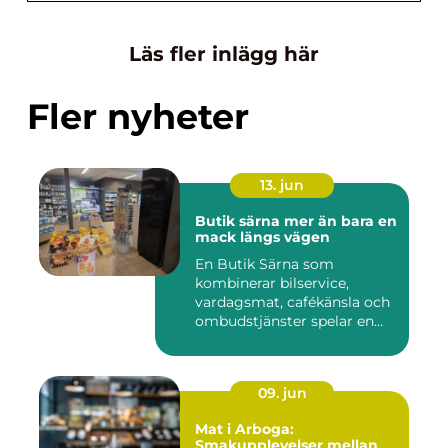
Läs fler inlägg här
Fler nyheter
13. jun
Butik särna mer än bara en
mack längs vägen
En Butik Särna som
kombinerar bilservice,
vardagsmat, cafékänsla och
ombudstjänster spelar en
större...
09. jun
Mat i Arboga:
Smakupplevelser mellan