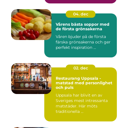
04. dec
Vårens bästa soppor med
de första grönsakerna
Våren bjuder på de första
färska grönsakerna och ger
perfekt inspiration ...
02. dec
Restaurang Uppsala -
matstad med personlighet
och puls
Uppsala har blivit en av
Sveriges mest intressanta
matstäder. Här möts
traditionella ...