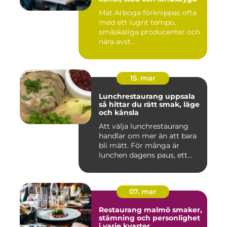
Mat Arboga förknippas ofta
med ett lugnt tempo,
småskaliga producenter och
nära avst...
15. mar
Lunchrestaurang uppsala
så hittar du rätt smak, läge
och känsla
Att välja lunchrestaurang
handlar om mer än att bara
bli mätt. För många är
lunchen dagens paus, ett...
07. mar
Restaurang malmö smaker,
stämning och personlighet
i varje kvarter