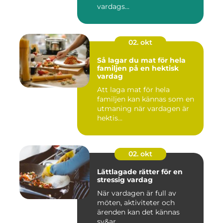
vardags...
02. okt
Så lagar du mat för hela
familjen på en hektisk
vardag
Att laga mat för hela
familjen kan kännas som en
utmaning när vardagen är
hektis...
02. okt
Lättlagade rätter för en
stressig vardag
När vardagen är full av
möten, aktiviteter och
ärenden kan det kännas
sv&ar...