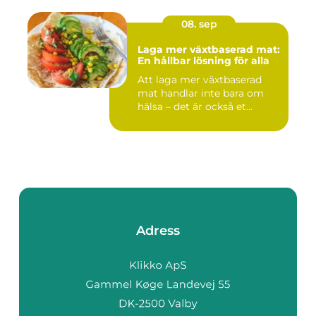
08. sep
Laga mer växtbaserad mat:
En hållbar lösning för alla
Att laga mer växtbaserad
mat handlar inte bara om
hälsa – det är också et...
Adress