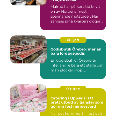
Malmö har på kort tid blivit
en av Nordens mest
spännande matstäder. Här
samsas små kvarterskrogar
m...
08. jan
Godisbutik Örebro: mer än
bara lördagsgodis
En godisbutik i Örebro är
inte längre bara ett ställe där
man plockar ihop ...
09. dec
Catering i Uppsala: Ett
brett utbud av tjänster som
gör din fest minnesvärd
När det kommer till fest och