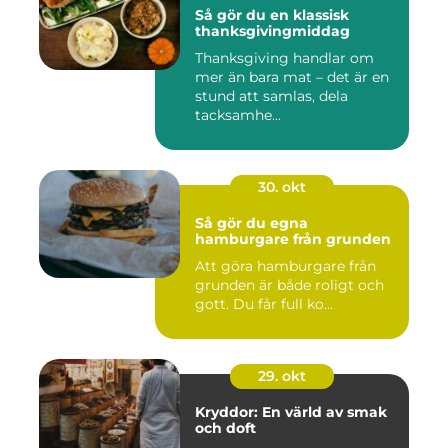
Så gör du en klassisk
thanksgivingmiddag
Thanksgiving handlar om
mer än bara mat – det är en
stund att samlas, dela
tacksamhe...
30. okt
Så gör du egna
hamburgare från grunden
Att göra hamburgare från
grunden är både roligt och
gott. Du får full ko...
29. okt
Kryddor: En värld av smak
och doft