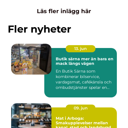
Läs fler inlägg här
Fler nyheter
13. jun
Butik särna mer än bara en
mack längs vägen
En Butik Särna som
kombinerar bilservice,
vardagsmat, cafékänsla och
ombudstjänster spelar en
större...
09. jun
Mat i Arboga:
Smakupplevelser mellan
kanal, stad och landsbygd