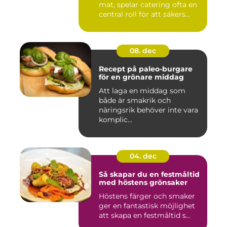
mat, spelar catering ofta en
central roll för att säkers...
08. dec
Recept på paleo-burgare
för en grönare middag
Att laga en middag som
både är smakrik och
näringsrik behöver inte vara
komplic...
04. dec
Så skapar du en festmåltid
med höstens grönsaker
Höstens färger och smaker
ger en fantastisk möjlighet
att skapa en festmåltid s...