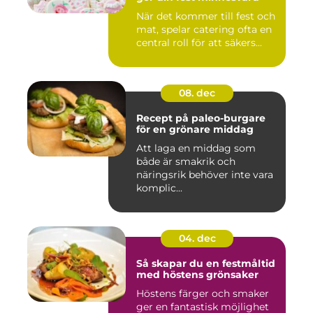
När det kommer till fest och
mat, spelar catering ofta en
central roll för att säkers...
08. dec
Recept på paleo-burgare
för en grönare middag
Att laga en middag som
både är smakrik och
näringsrik behöver inte vara
komplic...
04. dec
Så skapar du en festmåltid
med höstens grönsaker
Höstens färger och smaker
ger en fantastisk möjlighet