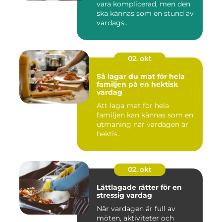
vara komplicerad, men den
ska kännas som en stund av
vardags...
02. okt
Så lagar du mat för hela
familjen på en hektisk
vardag
Att laga mat för hela
familjen kan kännas som en
utmaning när vardagen är
hektis...
02. okt
Lättlagade rätter för en
stressig vardag
När vardagen är full av
möten, aktiviteter och