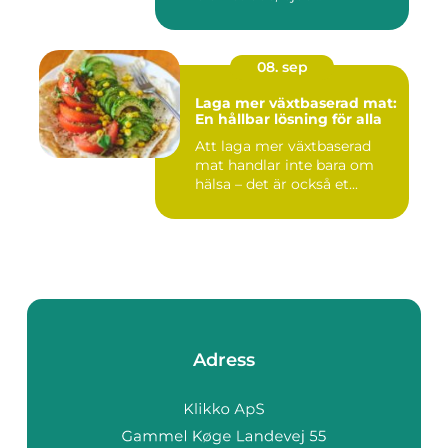
08. sep
Laga mer växtbaserad mat:
En hållbar lösning för alla
Att laga mer växtbaserad
mat handlar inte bara om
hälsa – det är också et...
Adress