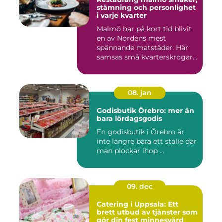
stämning och personlighet
i varje kvarter
Malmö har på kort tid blivit
en av Nordens mest
spännande matstäder. Här
samsas små kvarterskrogar
m...
08. jan
Godisbutik Örebro: mer än
bara lördagsgodis
En godisbutik i Örebro är
inte längre bara ett ställe där
man plockar ihop ...
09. dec
Catering i Uppsala: Ett
brett utbud av tjänster som
gör din fest minnesvärd