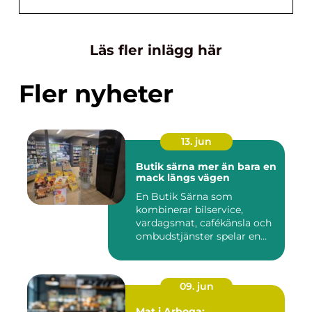
Läs fler inlägg här
Fler nyheter
13. jun
Butik särna mer än bara en
mack längs vägen
En Butik Särna som
kombinerar bilservice,
vardagsmat, cafékänsla och
ombudstjänster spelar en
större...
09. jun
Mat i Arboga: