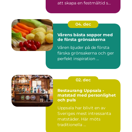
att skapa en festmåltid s...
04. dec
Vårens bästa soppor med
de första grönsakerna
Våren bjuder på de första
färska grönsakerna och ger
perfekt inspiration ...
02. dec
Restaurang Uppsala -
matstad med personlighet
och puls
Uppsala har blivit en av
Sveriges mest intressanta
matstäder. Här möts
traditionella ...