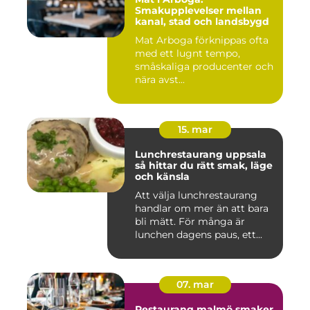
Smakupplevelser mellan
kanal, stad och landsbygd
Mat Arboga förknippas ofta
med ett lugnt tempo,
småskaliga producenter och
nära avst...
15. mar
Lunchrestaurang uppsala
så hittar du rätt smak, läge
och känsla
Att välja lunchrestaurang
handlar om mer än att bara
bli mätt. För många är
lunchen dagens paus, ett...
07. mar
Restaurang malmö smaker,