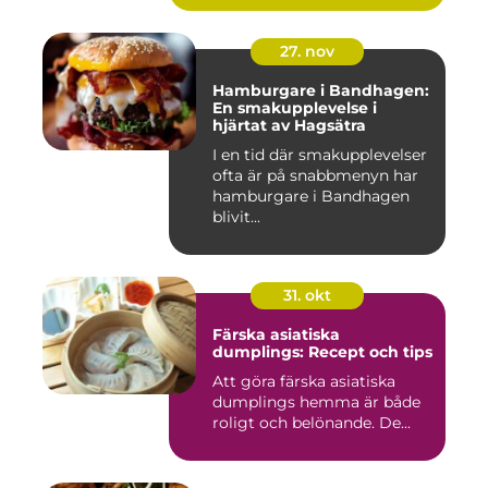
27. nov
Hamburgare i Bandhagen:
En smakupplevelse i
hjärtat av Hagsätra
I en tid där smakupplevelser
ofta är på snabbmenyn har
hamburgare i Bandhagen
blivit...
31. okt
Färska asiatiska
dumplings: Recept och tips
Att göra färska asiatiska
dumplings hemma är både
roligt och belönande. De...