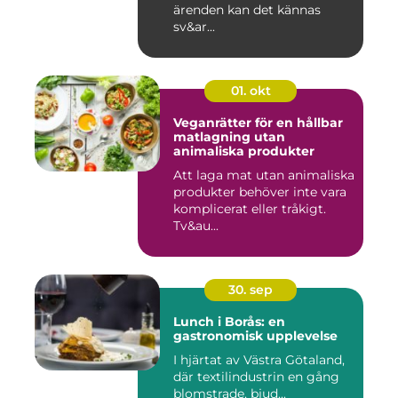
ärenden kan det kännas
sv&ar...
01. okt
Veganrätter för en hållbar
matlagning utan
animaliska produkter
Att laga mat utan animaliska
produkter behöver inte vara
komplicerat eller tråkigt.
Tv&au...
30. sep
Lunch i Borås: en
gastronomisk upplevelse
I hjärtat av Västra Götaland,
där textilindustrin en gång
blomstrade, bjud...