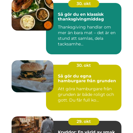
30. okt
Så gör du en klassisk
thanksgivingmiddag
Thanksgiving handlar om
mer än bara mat – det är en
stund att samlas, dela
tacksamhe...
30. okt
Så gör du egna
hamburgare från grunden
Att göra hamburgare från
grunden är både roligt och
gott. Du får full ko...
29. okt
Kryddor: En värld av smak