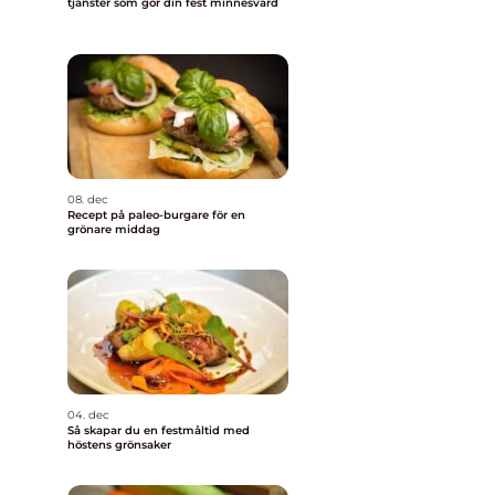
tjänster som gör din fest minnesvärd
08. dec
Recept på paleo-burgare för en
grönare middag
04. dec
Så skapar du en festmåltid med
höstens grönsaker