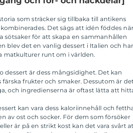
gång och för- och nackdelar]
toria som sträcker sig tillbaka till antikens
kombinerades. Det sägs att idén föddes nä
a sötsaker för att skapa en sammanhållen
 blev det en vanlig dessert i Italien och ha
a matkulturer runt om i världen.
o dessert är dess mångsidighet. Det kan
 färska frukter och smaker. Dessutom är de
aga, och ingredienserna är oftast lätta att hitt
ert kan vara dess kaloriinnehåll och fettha
n av ost och socker. För dem som försöker
ler är på en strikt kost kan det vara svårt a