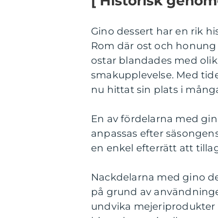
[ Historisk genom
Gino dessert har en rik his
Rom där ost och honung 
ostar blandades med olik
smakupplevelse. Med tiden
nu hittat sin plats i mång
En av fördelarna med gin
anpassas efter säsongens
en enkel efterrätt att till
Nackdelarna med gino dess
på grund av användninge
undvika mejeriprodukter el