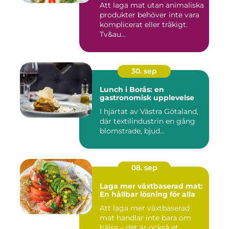
Att laga mat utan animaliska
produkter behöver inte vara
komplicerat eller tråkigt.
Tv&au...
30. sep
Lunch i Borås: en
gastronomisk upplevelse
I hjärtat av Västra Götaland,
där textilindustrin en gång
blomstrade, bjud...
08. sep
Laga mer växtbaserad mat:
En hållbar lösning för alla
Att laga mer växtbaserad
mat handlar inte bara om
hälsa – det är också et...