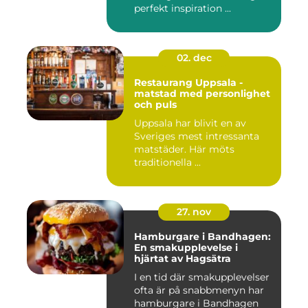
perfekt inspiration ...
02. dec
Restaurang Uppsala -
matstad med personlighet
och puls
Uppsala har blivit en av
Sveriges mest intressanta
matstäder. Här möts
traditionella ...
27. nov
Hamburgare i Bandhagen:
En smakupplevelse i
hjärtat av Hagsätra
I en tid där smakupplevelser
ofta är på snabbmenyn har
hamburgare i Bandhagen