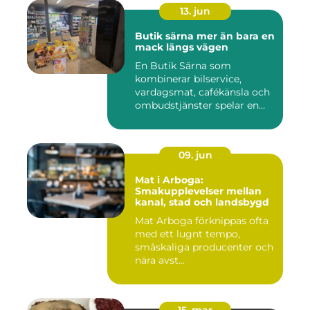
13. jun
Butik särna mer än bara en
mack längs vägen
En Butik Särna som
kombinerar bilservice,
vardagsmat, cafékänsla och
ombudstjänster spelar en
större...
09. jun
Mat i Arboga:
Smakupplevelser mellan
kanal, stad och landsbygd
Mat Arboga förknippas ofta
med ett lugnt tempo,
småskaliga producenter och
nära avst...