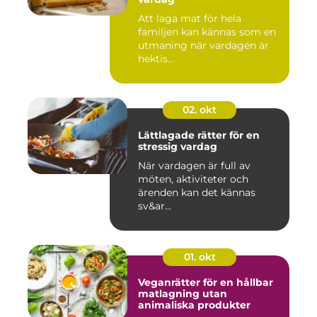
Att laga mat för hela
familjen kan kännas som en
utmaning när vardagen är
hektis...
02. okt
Lättlagade rätter för en
stressig vardag
När vardagen är full av
möten, aktiviteter och
ärenden kan det kännas
sv&ar...
01. okt
Veganrätter för en hållbar
matlagning utan
animaliska produkter