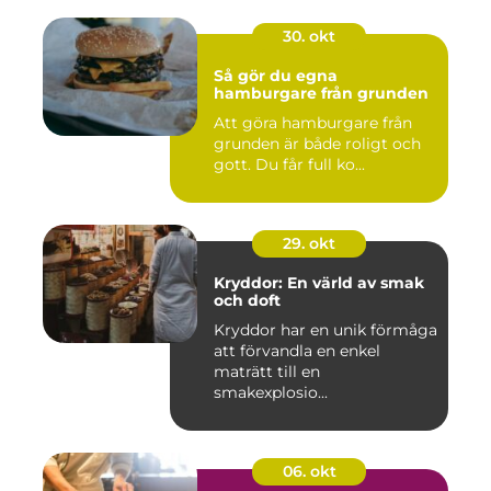
30. okt
Så gör du egna
hamburgare från grunden
Att göra hamburgare från
grunden är både roligt och
gott. Du får full ko...
29. okt
Kryddor: En värld av smak
och doft
Kryddor har en unik förmåga
att förvandla en enkel
maträtt till en
smakexplosio...
06. okt