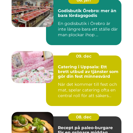
08. jan
Godisbutik Örebro: mer än
bara lördagsgodis
En godisbutik i Örebro är
inte längre bara ett ställe där
man plockar ihop ...
09. dec
Catering i Uppsala: Ett
brett utbud av tjänster som
gör din fest minnesvärd
När det kommer till fest och
mat, spelar catering ofta en
central roll för att säkers...
08. dec
Recept på paleo-burgare
för en grönare middag