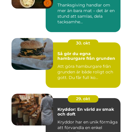
Thanksgiving handlar om
mer än bara mat – det är en
stund att samlas, dela
tacksamhe...
30. okt
Så gör du egna
hamburgare från grunden
Att göra hamburgare från
grunden är både roligt och
gott. Du får full ko...
29. okt
Kryddor: En värld av smak
och doft
Kryddor har en unik förmåga
att förvandla en enkel