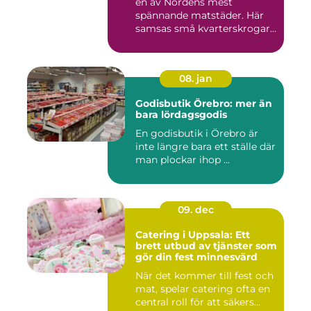
en av Nordens mest
spännande matstäder. Här
samsas små kvarterskrogar
m...
08. jan
Godisbutik Örebro: mer än
bara lördagsgodis
En godisbutik i Örebro är
inte längre bara ett ställe där
man plockar ihop ...
09. dec
Catering i Uppsala: Ett
brett utbud av tjänster som
gör din fest minnesvärd
När det kommer till fest och
mat, spelar catering ofta en
central roll för att säkers...