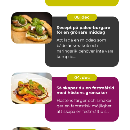
08. dec
Recept på paleo-burgare
för en grönare middag
Att laga en middag som
både är smakrik och
näringsrik behöver inte vara
komplic...
04. dec
Så skapar du en festmåltid
med höstens grönsaker
Höstens färger och smaker
ger en fantastisk möjlighet
att skapa en festmåltid s...