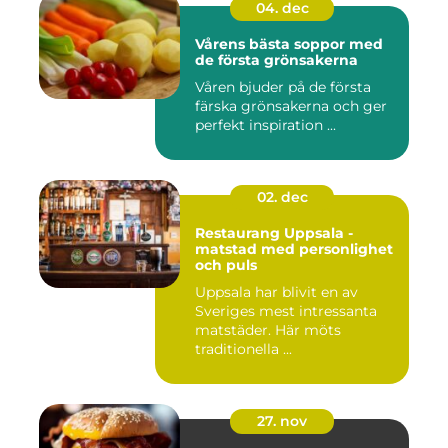
04. dec
Vårens bästa soppor med
de första grönsakerna
Våren bjuder på de första
färska grönsakerna och ger
perfekt inspiration ...
02. dec
Restaurang Uppsala -
matstad med personlighet
och puls
Uppsala har blivit en av
Sveriges mest intressanta
matstäder. Här möts
traditionella ...
27. nov