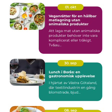
01. okt
Veganrätter för en hållbar
matlagning utan
animaliska produkter
Att laga mat utan animaliska
produkter behöver inte vara
komplicerat eller tråkigt.
Tv&au...
30. sep
Lunch i Borås: en
gastronomisk upplevelse
I hjärtat av Västra Götaland,
där textilindustrin en gång
blomstrade, bjud...
08. sep