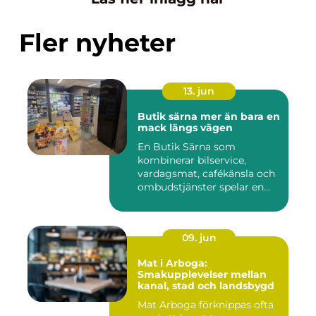
Fler nyheter
13. jun
Butik särna mer än bara en
mack längs vägen
En Butik Särna som
kombinerar bilservice,
vardagsmat, cafékänsla och
ombudstjänster spelar en
större...
09. jun
Mat i Arboga:
Smakupplevelser mellan
kanal, stad och landsbygd
Mat Arboga förknippas ofta