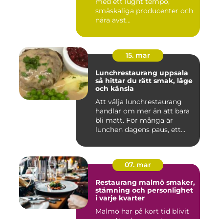
med ett lugnt tempo,
småskaliga producenter och
nära avst...
15. mar
Lunchrestaurang uppsala
så hittar du rätt smak, läge
och känsla
Att välja lunchrestaurang
handlar om mer än att bara
bli mätt. För många är
lunchen dagens paus, ett...
07. mar
Restaurang malmö smaker,
stämning och personlighet
i varje kvarter
Malmö har på kort tid blivit