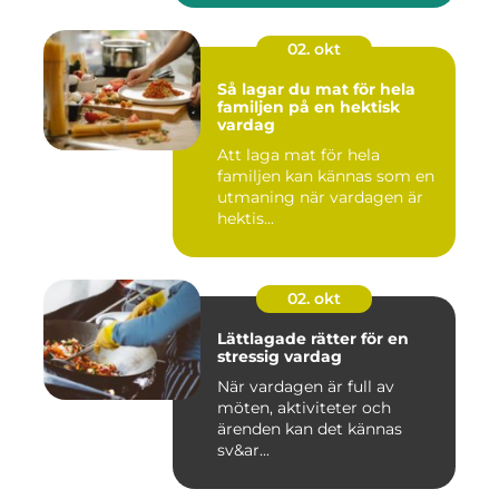
02. okt
Så lagar du mat för hela
familjen på en hektisk
vardag
Att laga mat för hela
familjen kan kännas som en
utmaning när vardagen är
hektis...
02. okt
Lättlagade rätter för en
stressig vardag
När vardagen är full av
möten, aktiviteter och
ärenden kan det kännas
sv&ar...