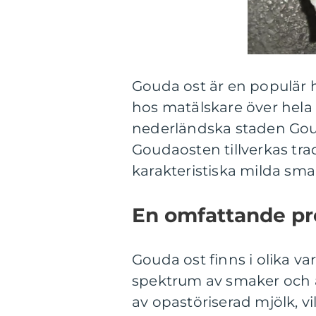
Gouda ost är en populär 
hos matälskare över hel
nederländska staden Gouda
Goudaosten tillverkas trad
karakteristiska milda sma
En omfattande pr
Gouda ost finns i olika var
spektrum av smaker och a
av opastöriserad mjölk, v