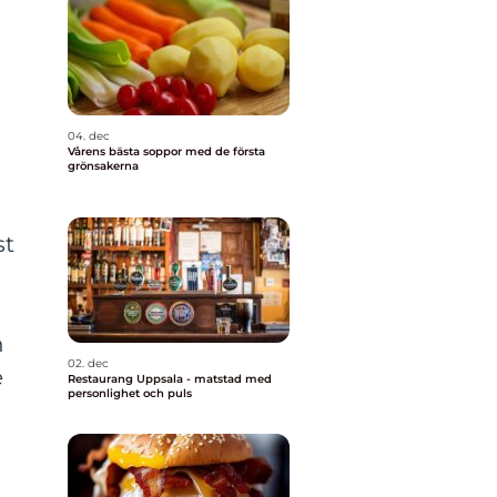
n
04. dec
Vårens bästa soppor med de första
grönsakerna
st
h
02. dec
e
Restaurang Uppsala - matstad med
personlighet och puls