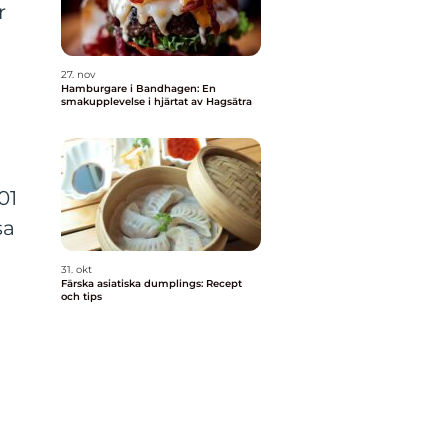
r
27. nov
Hamburgare i Bandhagen: En
smakupplevelse i hjärtat av Hagsätra
01
sa
31. okt
Färska asiatiska dumplings: Recept
och tips