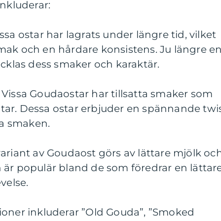
inkluderar:
sa ostar har lagrats under längre tid, vilket
mak och en hårdare konsistens. Ju längre e
ecklas dess smaker och karaktär.
 Vissa Goudaostar har tillsatta smaker som
bitar. Dessa ostar erbjuder en spännande twi
uda smaken.
ariant av Goudaost görs av lättare mjölk oc
 är populär bland de som föredrar en lättar
velse.
ioner inkluderar ”Old Gouda”, ”Smoked