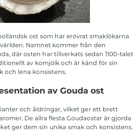
holländsk ost som har erövrat smaklökarna
a världen. Namnet kommer från den
, där osten har tillverkats sedan 1100-talet
itionellt av komjölk och är känd för sin
k och lena konsistens.
esentation av Gouda ost
ianter och åldringar, vilket ger ett brett
romer. De allra flesta Goudaostar är gjorda
ilket ger dem sin unika smak och konsistens.