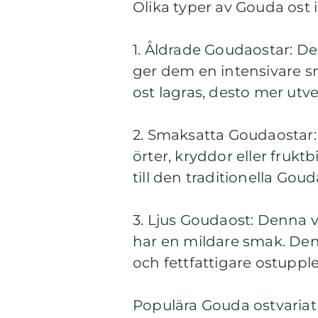
Olika typer av Gouda ost 
1. Åldrade Goudaostar: Des
ger dem en intensivare s
ost lagras, desto mer utv
2. Smaksatta Goudaostar:
örter, kryddor eller frukt
till den traditionella Go
3. Ljus Goudaost: Denna v
har en mildare smak. Den
och fettfattigare ostupple
Populära Gouda ostvariat