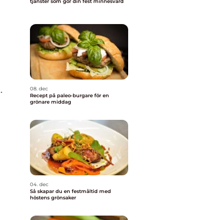
tjänster som gör din fest minnesvärd
.
08. dec
Recept på paleo-burgare för en
grönare middag
04. dec
Så skapar du en festmåltid med
höstens grönsaker