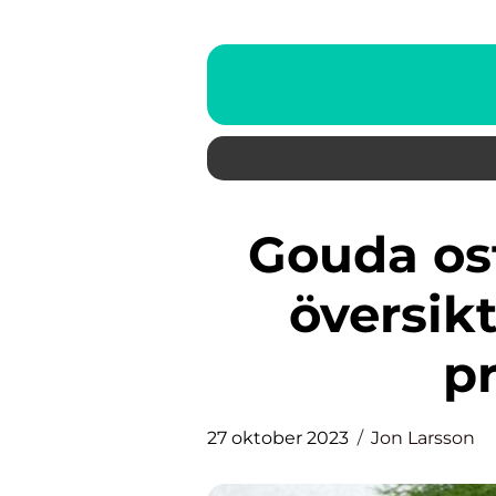
Gouda ost: En övergripande
översik
p
27 oktober 2023
Jon Larsson