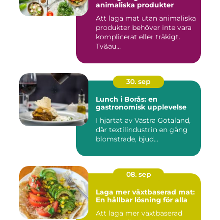
animaliska produkter
Att laga mat utan animaliska
produkter behöver inte vara
komplicerat eller tråkigt.
Tv&au...
30. sep
Lunch i Borås: en
gastronomisk upplevelse
I hjärtat av Västra Götaland,
där textilindustrin en gång
blomstrade, bjud...
08. sep
Laga mer växtbaserad mat:
En hållbar lösning för alla
Att laga mer växtbaserad