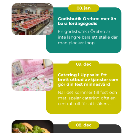
08. jan
Godisbutik Örebro: mer än
bara lördagsgodis
En godisbutik i Örebro är
inte längre bara ett ställe där
man plockar ihop ...
09. dec
Catering i Uppsala: Ett
brett utbud av tjänster som
gör din fest minnesvärd
När det kommer till fest och
mat, spelar catering ofta en
central roll för att säkers...
08. dec