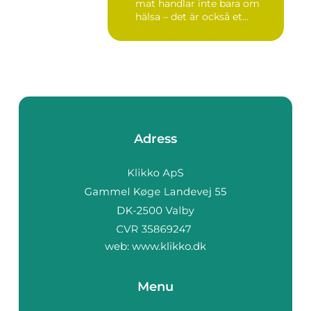
mat handlar inte bara om
hälsa – det är också et...
Adress
web:
www.klikko.dk
Menu