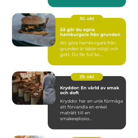
30. okt
Så gör du egna
hamburgare från grunden
Att göra hamburgare från
grunden är både roligt och
gott. Du får full ko...
29. okt
Kryddor: En värld av smak
och doft
Kryddor har en unik förmåga
att förvandla en enkel
maträtt till en
smakexplosio...