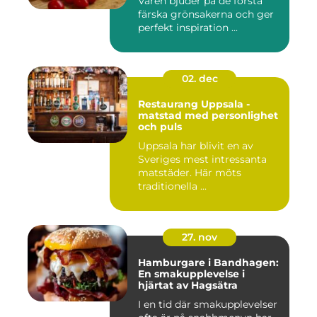
Våren bjuder på de första
färska grönsakerna och ger
perfekt inspiration ...
02. dec
Restaurang Uppsala -
matstad med personlighet
och puls
Uppsala har blivit en av
Sveriges mest intressanta
matstäder. Här möts
traditionella ...
27. nov
Hamburgare i Bandhagen:
En smakupplevelse i
hjärtat av Hagsätra
I en tid där smakupplevelser