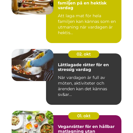
familjen på en hektisk
vardag
Att laga mat för hela
familjen kan kännas som en
utmaning när vardagen är
hektis...
02. okt
Lättlagade rätter för en
stressig vardag
När vardagen är full av
möten, aktiviteter och
ärenden kan det kännas
sv&ar...
01. okt
Veganrätter för en hållbar
matlagning utan