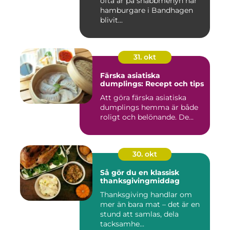
ofta är på snabbmenyn har
hamburgare i Bandhagen
blivit...
31. okt
Färska asiatiska
dumplings: Recept och tips
Att göra färska asiatiska
dumplings hemma är både
roligt och belönande. De...
30. okt
Så gör du en klassisk
thanksgivingmiddag
Thanksgiving handlar om
mer än bara mat – det är en
stund att samlas, dela
tacksamhe...