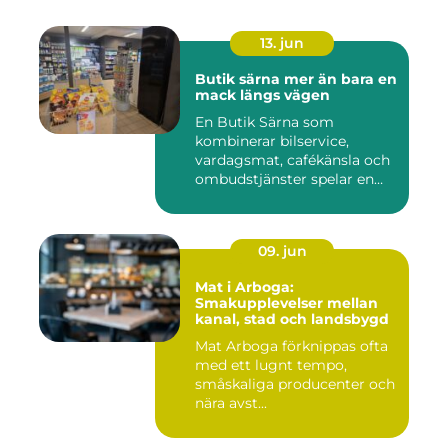
13. jun
Butik särna mer än bara en
mack längs vägen
En Butik Särna som
kombinerar bilservice,
vardagsmat, cafékänsla och
ombudstjänster spelar en
större...
09. jun
Mat i Arboga:
Smakupplevelser mellan
kanal, stad och landsbygd
Mat Arboga förknippas ofta
med ett lugnt tempo,
småskaliga producenter och
nära avst...