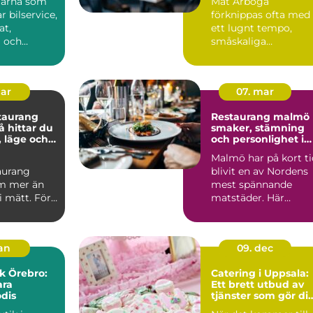
Särna som
Mat Arboga
 bilservice,
förknippas ofta med
t,
ett lugnt tempo,
a och
småskaliga
nster
producenter och när
törre...
avst...
mar
07. mar
taurang
Restaurang malmö
smaker, stämning
, läge och
och personlighet i
varje kvarter
Malmö har på kort ti
aurang
blivit en av Nordens
m mer än
mest spännande
li mätt. För
matstäder. Här
lunchen
samsas små
, ett...
kvarterskrogar m...
jan
09. dec
k Örebro:
Catering i Uppsala:
ara
Ett brett utbud av
dis
tjänster som gör di
fest minnesvärd