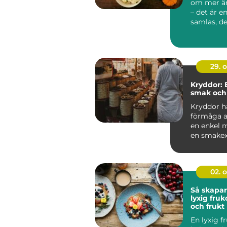
om mer ä
– det är e
samlas, de
tacksamhe.
29. 
Kryddor: 
smak och
Kryddor h
förmåga a
en enkel m
en smakexp
02. 
Så skapar
lyxig fru
och frukt
En lyxig f