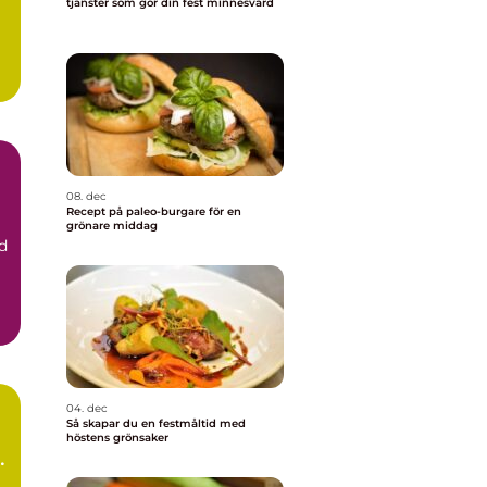
tjänster som gör din fest minnesvärd
a
08. dec
Recept på paleo-burgare för en
grönare middag
d
04. dec
Så skapar du en festmåltid med
höstens grönsaker
n