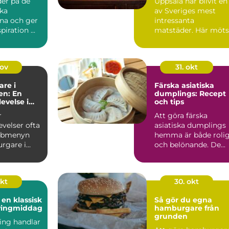
der på de
Uppsala har blivit en
ska
av Sveriges mest
na och ger
intressanta
piration ...
matstäder. Här möts
traditionella ...
nov
31. okt
re i
Färska asiatiska
n: En
dumplings: Recept
velse i
och tips
v Hagsätra
r
Att göra färska
velser ofta
asiatiska dumplings
abbmenyn
hemma är både roli
rgare i
och belönande. De...
blivit...
okt
30. okt
 en klassisk
Så gör du egna
vingmiddag
hamburgare från
grunden
ing handlar