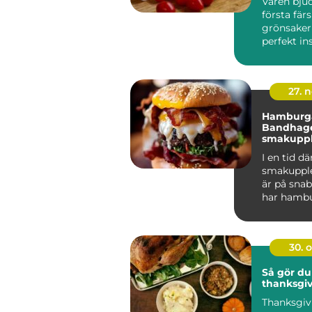
Våren bju
första fär
grönsaker
perfekt ins
27. 
Hamburga
Bandhage
smakupple
hjärtat a
I en tid dä
smakupple
är på sn
har hambu
Bandhagen 
30. 
Så gör du
thanksgi
Thanksgiv