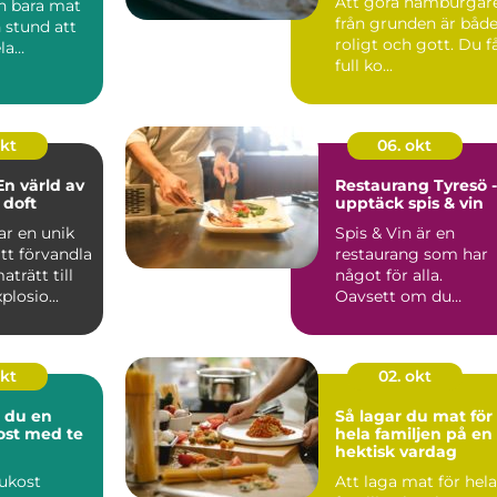
Att göra hamburgar
n bara mat
från grunden är båd
n stund att
roligt och gott. Du f
la
full ko...
..
okt
06. okt
En värld av
Restaurang Tyresö -
 doft
upptäck spis & vin
ar en unik
Spis & Vin är en
tt förvandla
restaurang som har
aträtt till
något för alla.
losio...
Oavsett om du
längtar e...
okt
02. okt
 du en
Så lagar du mat för
kost med te
hela familjen på en
hektisk vardag
rukost
Att laga mat för hela