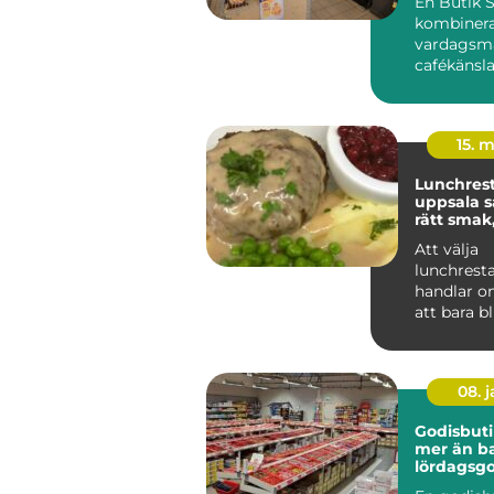
En Butik 
kombinerar
vardagsma
cafékänsl
ombudstjä
spelar en s
15. 
Lunchres
uppsala så hittar du
rätt smak
känsla
Att välja
lunchrest
handlar o
att bara b
många är 
dagens paus
08. 
Godisbuti
mer än b
lördagsgo