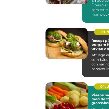
En godisbu
Örebro är 
bara ett st
man plocka
08. 
Recept på
burgare f
grönare 
Att laga 
som både 
och närin
behöver in
komplic...
04. 
Vårens bä
med de fö
grönsake