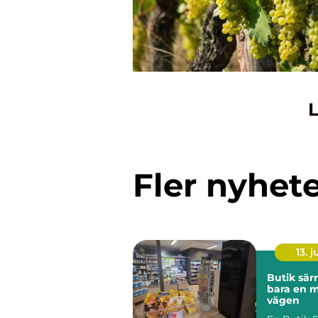
L
Fler nyhet
13. j
Butik särna me
bara en 
vägen