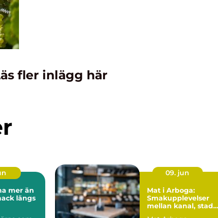
äs fler inlägg här
er
un
09. jun
r än
Mat i Arboga:
mack längs
Smakupplevelser
mellan kanal, stad
och landsbygd