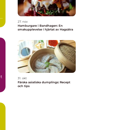
27. nov
Hamburgare i Bandhagen: En
smakupplevelse i hjärtat av Hagsätra
gt
31. okt
Färska asiatiska dumplings: Recept
och tips