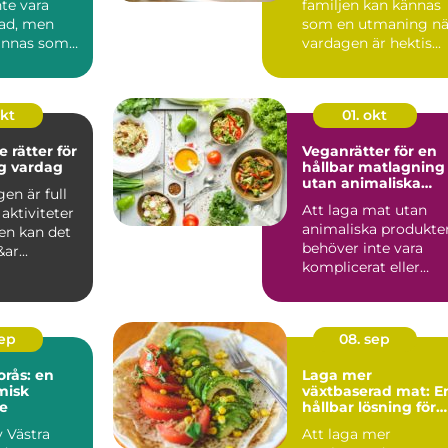
te vara
familjen kan kännas
ad, men
som en utmaning nä
ännas som
vardagen är hektis...
v vardags...
okt
01. okt
 rätter för
Veganrätter för en
ig vardag
hållbar matlagning
utan animaliska
en är full
produkter
Att laga mat utan
aktiviteter
animaliska produkte
en kan det
behöver inte vara
ar...
komplicerat eller
tråkigt. Tv&au...
sep
08. sep
orås: en
Laga mer
misk
växtbaserad mat: E
e
hållbar lösning för
alla
v Västra
Att laga mer