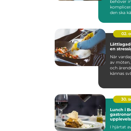
behöver in
komplicer
den ska k
en stund a
02. 
Lättlagade
en stress
När vardag
av möten, 
och ärend
kännas sv&
30. 
Lunch i B
gastrono
upplevels
I hjärtat a