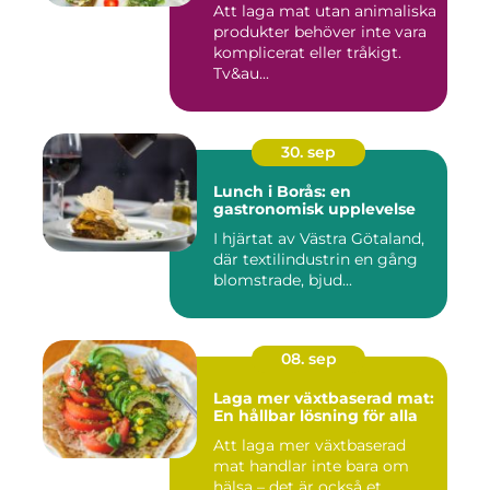
Att laga mat utan animaliska
produkter behöver inte vara
komplicerat eller tråkigt.
Tv&au...
30. sep
Lunch i Borås: en
gastronomisk upplevelse
I hjärtat av Västra Götaland,
där textilindustrin en gång
blomstrade, bjud...
08. sep
Laga mer växtbaserad mat:
En hållbar lösning för alla
Att laga mer växtbaserad
mat handlar inte bara om
hälsa – det är också et...