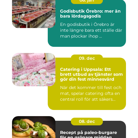
08. jan
Godisbutik Örebro: mer än
bara lördagsgodis
En godisbutik i Örebro är
inte längre bara ett ställe där
man plockar ihop ...
09. dec
Catering i Uppsala: Ett
brett utbud av tjänster som
gör din fest minnesvärd
När det kommer till fest och
mat, spelar catering ofta en
central roll för att säkers...
08. dec
Recept på paleo-burgare
för en grönare middag