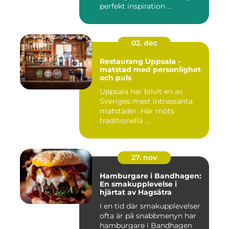
perfekt inspiration ...
02. dec
Restaurang Uppsala -
matstad med personlighet
och puls
Uppsala har blivit en av
Sveriges mest intressanta
matstäder. Här möts
traditionella ...
27. nov
Hamburgare i Bandhagen:
En smakupplevelse i
hjärtat av Hagsätra
I en tid där smakupplevelser
ofta är på snabbmenyn har
hamburgare i Bandhagen