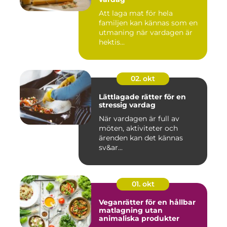
Att laga mat för hela
familjen kan kännas som en
utmaning när vardagen är
hektis...
02. okt
Lättlagade rätter för en
stressig vardag
När vardagen är full av
möten, aktiviteter och
ärenden kan det kännas
sv&ar...
01. okt
Veganrätter för en hållbar
matlagning utan
animaliska produkter