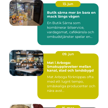
13. jun
Butik särna mer än bara en
mack längs vägen
En Butik Särna som
kombinerar bilservice,
vardagsmat, cafékänsla och
ombudstjänster spelar en
större...
09. jun
Mat i Arboga:
Smakupplevelser mellan
kanal, stad och landsbygd
Mat Arboga förknippas ofta
med ett lugnt tempo,
småskaliga producenter och
nära avst...