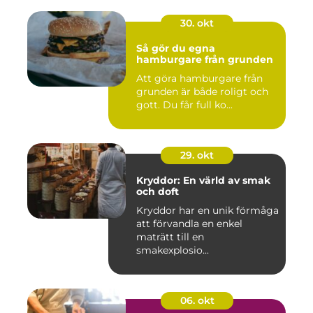
30. okt
Så gör du egna
hamburgare från grunden
Att göra hamburgare från
grunden är både roligt och
gott. Du får full ko...
29. okt
Kryddor: En värld av smak
och doft
Kryddor har en unik förmåga
att förvandla en enkel
maträtt till en
smakexplosio...
06. okt