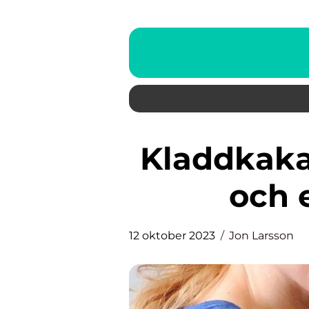
Kladdkaka utan ägg – En god
och e
12 oktober 2023
Jon Larsson