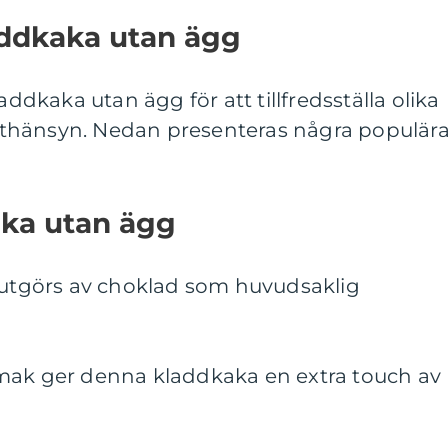
addkaka utan ägg
addkaka utan ägg för att tillfredsställa olika
thänsyn. Nedan presenteras några populär
aka utan ägg
m utgörs av choklad som huvudsaklig
mak ger denna kladdkaka en extra touch av