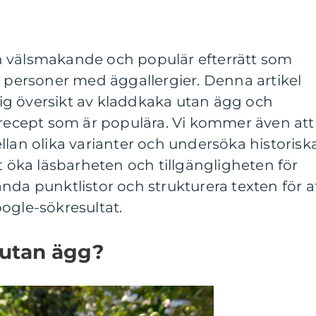
n välsmakande och populär efterrätt som
h personer med äggallergier. Denna artikel
g översikt av kladdkaka utan ägg och
 recept som är populära. Vi kommer även att
llan olika varianter och undersöka historisk
tt öka läsbarheten och tillgängligheten för
nda punktlistor och strukturera texten för a
ogle-sökresultat.
 utan ägg?