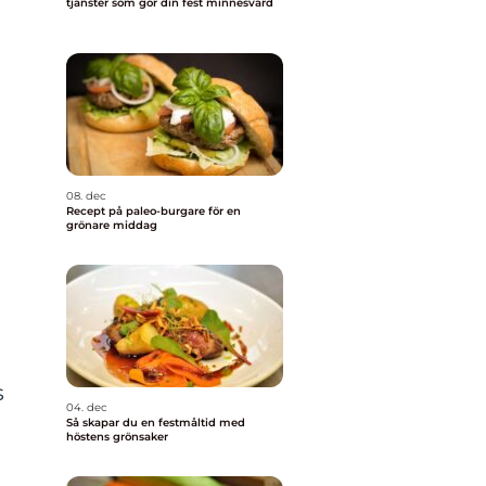
tjänster som gör din fest minnesvärd
08. dec
Recept på paleo-burgare för en
grönare middag
s
04. dec
Så skapar du en festmåltid med
höstens grönsaker