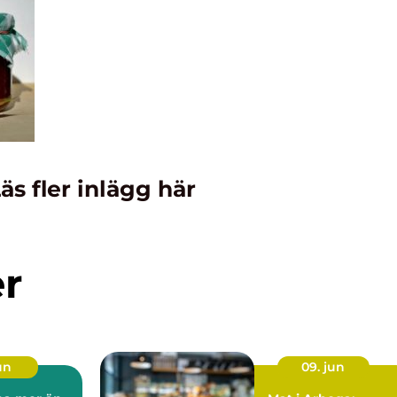
äs fler inlägg här
er
un
09. jun