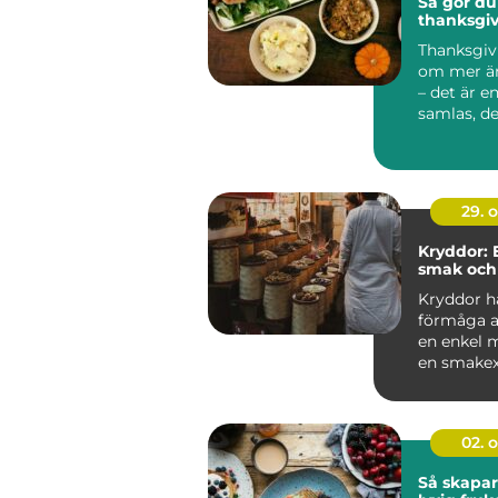
Så gör du
thanksgi
Thanksgiv
om mer ä
– det är e
samlas, de
tacksamhe.
29. 
Kryddor: 
smak och
Kryddor h
förmåga a
en enkel m
en smakexp
02. 
Så skapar