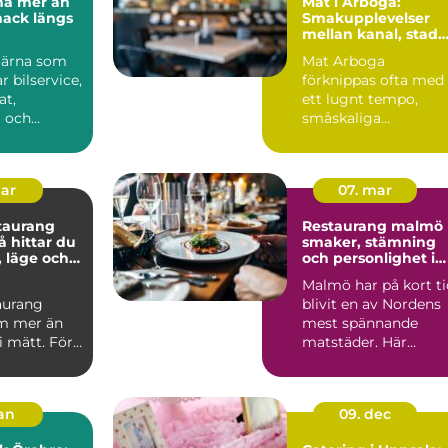
r än
Mat i Arboga:
mack längs
Smakupplevelser
mellan kanal, stad
och landsbygd
Särna som
Mat Arboga
 bilservice,
förknippas ofta med
t,
ett lugnt tempo,
a och
småskaliga
nster
producenter och när
törre...
avst...
mar
07. mar
taurang
Restaurang malmö
smaker, stämning
, läge och
och personlighet i
varje kvarter
Malmö har på kort ti
aurang
blivit en av Nordens
m mer än
mest spännande
li mätt. För
matstäder. Här
lunchen
samsas små
, ett...
kvarterskrogar m...
jan
09. dec