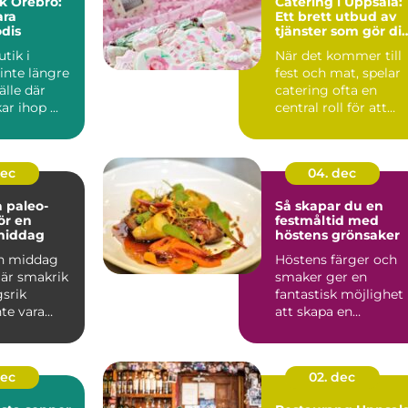
k Örebro:
Catering i Uppsala:
ara
Ett brett utbud av
dis
tjänster som gör di
fest minnesvärd
tik i
När det kommer till
inte längre
fest och mat, spelar
älle där
catering ofta en
r ihop ...
central roll för att
säkers...
dec
04. dec
 paleo-
Så skapar du en
ör en
festmåltid med
middag
höstens grönsaker
en middag
Höstens färger och
är smakrik
smaker ger en
gsrik
fantastisk möjlighet
te vara
att skapa en
festmåltid s...
dec
02. dec