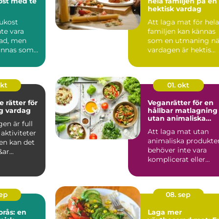
kost med te
hela familjen på en
hektisk vardag
rukost
Att laga mat för hela
te vara
familjen kan kännas
ad, men
som en utmaning nä
ännas som
vardagen är hektis...
v vardags...
okt
01. okt
 rätter för
Veganrätter för en
ig vardag
hållbar matlagning
utan animaliska
en är full
produkter
Att laga mat utan
aktiviteter
animaliska produkte
en kan det
behöver inte vara
ar...
komplicerat eller
tråkigt. Tv&au...
sep
08. sep
orås: en
Laga mer