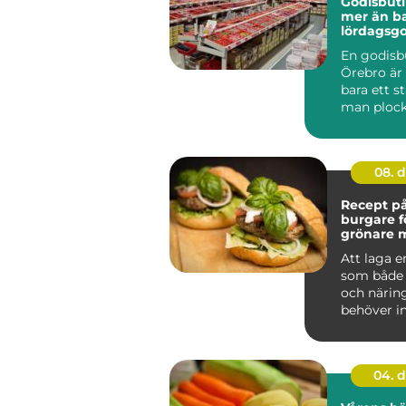
Godisbuti
mer än b
lördagsgo
En godisbu
Örebro är 
bara ett st
man plocka
08. 
Recept på
burgare f
grönare 
Att laga 
som både 
och närin
behöver in
komplic...
04. 