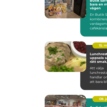
Butik särna me
bara en 
vägen
En Butik 
kombinerar
vardagsma
cafékänsl
ombudstjä
spelar en s
15. 
Lunchres
uppsala så hittar du
rätt smak
känsla
Att välja
lunchrest
handlar o
att bara b
många är 
dagens paus
08. 