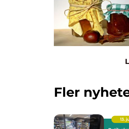
L
Fler nyhet
13. j