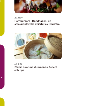
a
27. nov
Hamburgare i Bandhagen: En
smakupplevelse i hjärtat av Hagsätra
31. okt
Färska asiatiska dumplings: Recept
och tips
gt