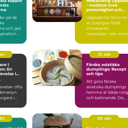
sta soppor
Restaurang Uppsal
rsta
- matstad med
rna
personlighet och
puls
der på de
Uppsala har blivit en
ska
av Sveriges mest
na och ger
intressanta
piration ...
matstäder. Här möts
traditionella ...
nov
31. okt
re i
Färska asiatiska
n: En
dumplings: Recept
velse i
och tips
v Hagsätra
r
Att göra färska
velser ofta
asiatiska dumplings
abbmenyn
hemma är både roli
rgare i
och belönande. De...
blivit...
okt
30. okt