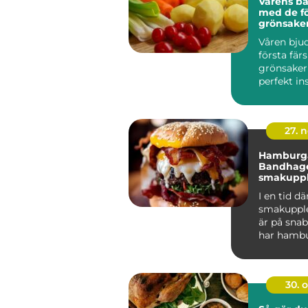
Vårens bä
med de fö
grönsake
Våren bju
första fär
grönsaker
perfekt ins
27. 
Hamburga
Bandhage
smakupple
hjärtat a
I en tid dä
smakupple
är på sn
har hambu
Bandhagen 
30. 