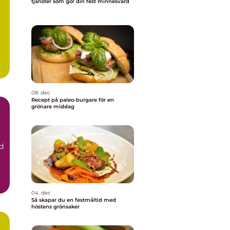
tjänster som gör din fest minnesvärd
a
08. dec
Recept på paleo-burgare för en
grönare middag
d
04. dec
Så skapar du en festmåltid med
höstens grönsaker