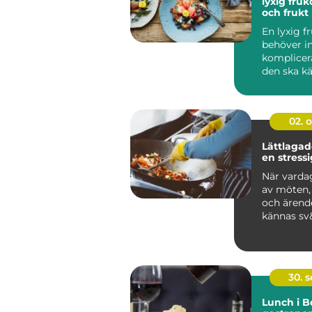
lyxig fru
och frukt
En lyxig f
behöver in
komplicer
den ska k
en stund a
02. 
Lättlagade
en stress
När vardag
av möten, 
och ärend
kännas sv&
30. 
Lunch i B