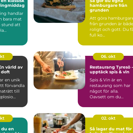
 en klassisk
Så gör du egna
vingmiddag
hamburgare från
grunden
ing handlar
Att göra hamburgar
n bara mat
från grunden är båd
n stund att
roligt och gott. Du f
la
full ko...
..
okt
06. okt
En värld av
Restaurang Tyresö -
 doft
upptäck spis & vin
ar en unik
Spis & Vin är en
tt förvandla
restaurang som har
aträtt till
något för alla.
losio...
Oavsett om du
längtar e...
okt
02. okt
 du en
Så lagar du mat för