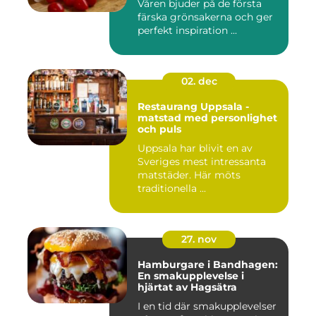
Våren bjuder på de första
färska grönsakerna och ger
perfekt inspiration ...
02. dec
Restaurang Uppsala -
matstad med personlighet
och puls
Uppsala har blivit en av
Sveriges mest intressanta
matstäder. Här möts
traditionella ...
27. nov
Hamburgare i Bandhagen:
En smakupplevelse i
hjärtat av Hagsätra
I en tid där smakupplevelser