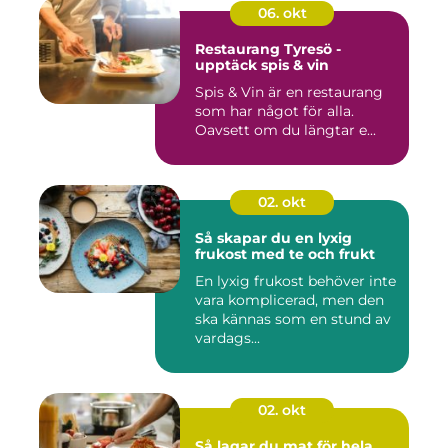
06. okt
Restaurang Tyresö -
upptäck spis & vin
Spis & Vin är en restaurang
som har något för alla.
Oavsett om du längtar e...
02. okt
Så skapar du en lyxig
frukost med te och frukt
En lyxig frukost behöver inte
vara komplicerad, men den
ska kännas som en stund av
vardags...
02. okt
Så lagar du mat för hela