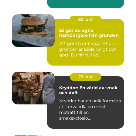
30. okt
Så gör du egna
hamburgare från grunden
Att göra hamburgare från
grunden är både roligt och
gott. Du får full ko...
29. okt
Kryddor: En värld av smak
och doft
Kryddor har en unik förmåga
att förvandla en enkel
maträtt till en
smakexplosio...