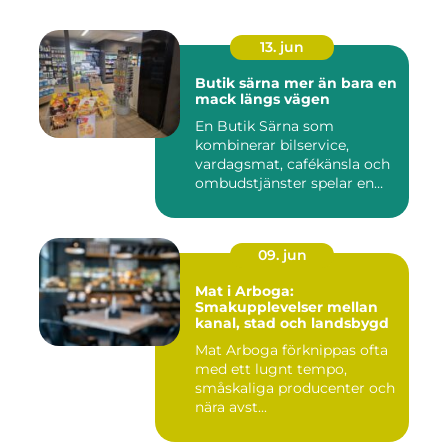
13. jun
Butik särna mer än bara en
mack längs vägen
En Butik Särna som
kombinerar bilservice,
vardagsmat, cafékänsla och
ombudstjänster spelar en
större...
09. jun
Mat i Arboga:
Smakupplevelser mellan
kanal, stad och landsbygd
Mat Arboga förknippas ofta
med ett lugnt tempo,
småskaliga producenter och
nära avst...