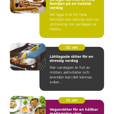
familjen på en hektisk
vardag
Att laga mat för hela
familjen kan kännas som en
utmaning när vardagen är
hektis...
02. okt
Lättlagade rätter för en
stressig vardag
När vardagen är full av
möten, aktiviteter och
ärenden kan det kännas
sv&ar...
01. okt
Veganrätter för en hållbar
matlagning utan