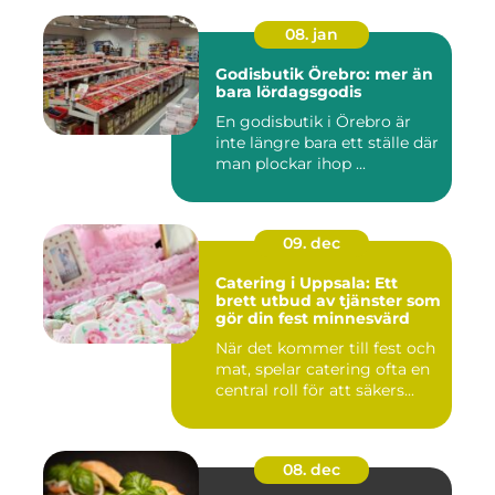
08. jan
Godisbutik Örebro: mer än
bara lördagsgodis
En godisbutik i Örebro är
inte längre bara ett ställe där
man plockar ihop ...
09. dec
Catering i Uppsala: Ett
brett utbud av tjänster som
gör din fest minnesvärd
När det kommer till fest och
mat, spelar catering ofta en
central roll för att säkers...
08. dec