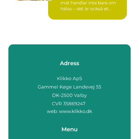
mat handlar inte bara om
hälsa – det är också et...
Adress
web:
www.klikko.dk
Menu