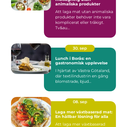
animaliska produkter
Att laga mat utan animaliska
produkter behöver inte vara
komplicerat eller tråkigt.
Tv&au...
30. sep
Lunch i Borås: en
gastronomisk upplevelse
I hjärtat av Västra Götaland,
där textilindustrin en gång
blomstrade, bjud...
08. sep
Laga mer växtbaserad mat:
En hållbar lösning för alla
Att laga mer växtbaserad