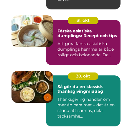
31. okt
Färska asiatiska
dumplings: Recept och tips
Att göra färska asiatiska
dumplings hemma är både
roligt och belönande. De...
30. okt
Så gör du en klassisk
thanksgivingmiddag
Thanksgiving handlar om
mer än bara mat – det är en
stund att samlas, dela
tacksamhe...