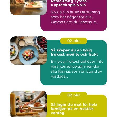
Restaurang Tyresö -
upptäck spis & vin
Spis & Vin är en restaurang
som har något för alla.
Oavsett om du längtar e...
02. okt
Så skapar du en lyxig
frukost med te och frukt
En lyxig frukost behöver inte
vara komplicerad, men den
ska kännas som en stund av
vardags...
02. okt
Så lagar du mat för hela
familjen på en hektisk
vardag