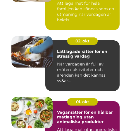
Att laga mat för hela
familjen kan kännas som en
utmaning när vardagen är
hektis...
02. okt
Lättlagade rätter för en
stressig vardag
När vardagen är full av
möten, aktiviteter och
ärenden kan det kännas
sv&ar...
01. okt
Veganrätter för en hållbar
matlagning utan
animaliska produkter
Att laga mat utan animaliska