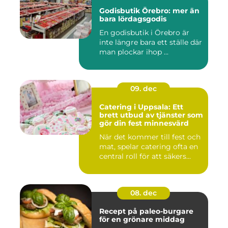
Godisbutik Örebro: mer än
bara lördagsgodis
En godisbutik i Örebro är
inte längre bara ett ställe där
man plockar ihop ...
09. dec
Catering i Uppsala: Ett
brett utbud av tjänster som
gör din fest minnesvärd
När det kommer till fest och
mat, spelar catering ofta en
central roll för att säkers...
08. dec
Recept på paleo-burgare
för en grönare middag