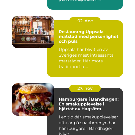
02. dec
Restaurang Uppsala -
matstad med personlighet
och puls
Uppsala har blivit en av
Sveriges mest intressanta
matstäder. Här möts
traditionella ...
27. nov
Hamburgare i Bandhagen:
En smakupplevelse i
hjärtat av Hagsätra
I en tid där smakupplevelser
ofta är på snabbmenyn har
hamburgare i Bandhagen
blivit...