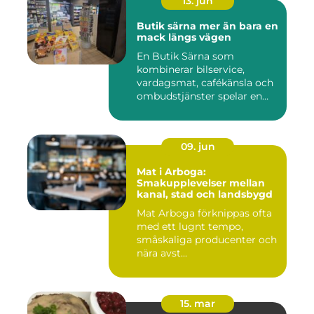
13. jun
Butik särna mer än bara en
mack längs vägen
En Butik Särna som
kombinerar bilservice,
vardagsmat, cafékänsla och
ombudstjänster spelar en
större...
09. jun
Mat i Arboga:
Smakupplevelser mellan
kanal, stad och landsbygd
Mat Arboga förknippas ofta
med ett lugnt tempo,
småskaliga producenter och
nära avst...
15. mar