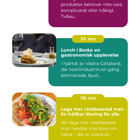
produkter behöver inte vara
komplicerat eller tråkigt.
Tv&au...
30. sep
Lunch i Borås: en
gastronomisk upplevelse
I hjärtat av Västra Götaland,
där textilindustrin en gång
blomstrade, bjud...
08. sep
Laga mer växtbaserad mat:
En hållbar lösning för alla
Att laga mer växtbaserad
mat handlar inte bara om
hälsa – det är också et...