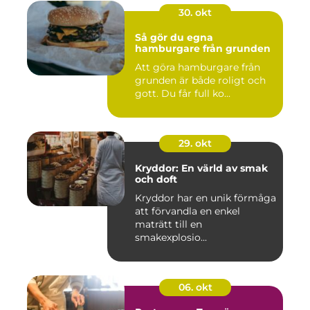
30. okt
Så gör du egna
hamburgare från grunden
Att göra hamburgare från
grunden är både roligt och
gott. Du får full ko...
29. okt
Kryddor: En värld av smak
och doft
Kryddor har en unik förmåga
att förvandla en enkel
maträtt till en
smakexplosio...
06. okt