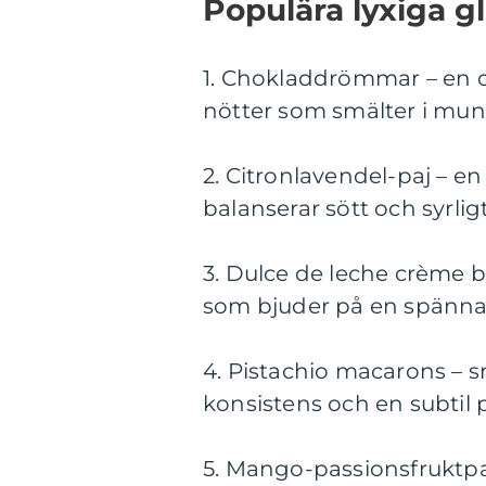
Populära lyxiga gl
1. Chokladdrömmar – en 
nötter som smälter i mu
2. Citronlavendel-paj – 
balanserar sött och syrligt
3. Dulce de leche crème b
som bjuder på en spänn
4. Pistachio macarons – s
konsistens och en subtil
5. Mango-passionsfruktpar