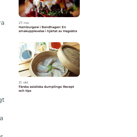
va
27. nov
Hamburgare i Bandhagen: En
smakupplevelse i hjärtat av Hagsätra
31. okt
Färska asiatiska dumplings: Recept
och tips
gt
ia
ts