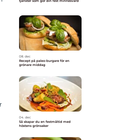
tjänster som gör din fest minnesvärd
08. dec
Recept på paleo-burgare för en
grönare middag
r
04. dec
Så skapar du en festmåltid med
höstens grönsaker