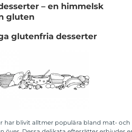
 desserter – en himmelsk
n gluten
ga glutenfria desserter
er har blivit alltmer populära bland mat- och
n över. Dessa delikata efterrätter erbjuder e