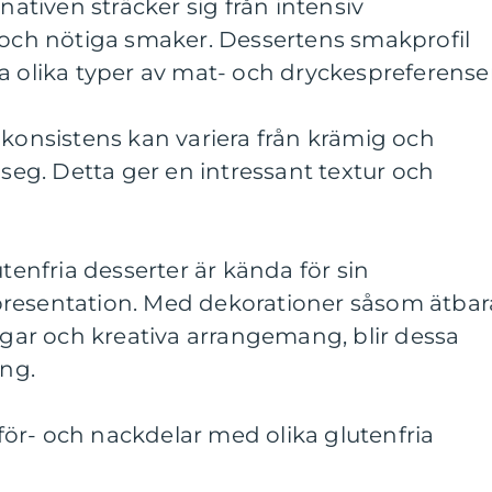
rnativen sträcker sig från intensiv
a och nötiga smaker. Dessertens smakprofil
a olika typer av mat- och dryckespreferenser
 konsistens kan variera från krämig och
 seg. Detta ger en intressant textur och
utenfria desserter är kända för sin
presentation. Med dekorationer såsom ätbar
ar och kreativa arrangemang, blir dessa
ing.
ör- och nackdelar med olika glutenfria