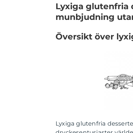
Lyxiga glutenfria
munbjudning uta
Översikt över lyxi
Lyxiga glutenfria dessert
dryckesentusiaster världe