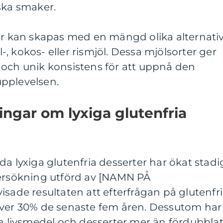
ska smaker.
ter kan skapas med en mängd olika alternati
, kokos- eller rismjöl. Dessa mjölsorter ger
 och unik konsistens för att uppnå den
pplevelsen.
ingar om lyxiga glutenfria
da lyxiga glutenfria desserter har ökat stadi
dersökning utförd av [NAMN PÅ
de resultaten att efterfrågan på glutenfr
över 30% de senaste fem åren. Dessutom har
ia livsmedel och desserter mer än fördubbla