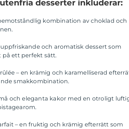
utenfria desserter inkluderar:
oemotståndlig kombination av choklad och
nnen.
en uppfriskande och aromatisk dessert som
 på ett perfekt sätt.
rûlée – en krämig och karamelliserad efterrä
ande smakkombination.
må och eleganta kakor med en otroligt lufti
 pistagearom.
fait – en fruktig och krämig efterrätt som