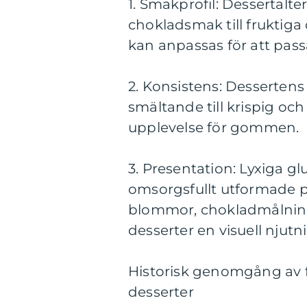
1. Smakprofil: Dessertalte
chokladsmak till fruktig
kan anpassas för att pass
2. Konsistens: Dessertens
smältande till krispig och
upplevelse för gommen.
3. Presentation: Lyxiga gl
omsorgsfullt utformade 
blommor, chokladmålning
desserter en visuell njutn
Historisk genomgång av f
desserter