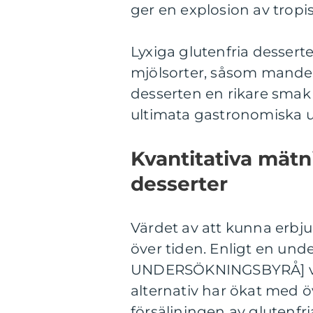
ger en explosion av tropi
Lyxiga glutenfria desser
mjölsorter, såsom mandel-
desserten en rikare smak
ultimata gastronomiska u
Kvantitativa mätn
desserter
Värdet av att kunna erbju
över tiden. Enligt en un
UNDERSÖKNINGSBYRÅ] visa
alternativ har ökat med 
försäljningen av glutenfr