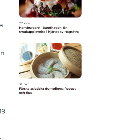
27. nov
ga
Hamburgare i Bandhagen: En
smakupplevelse i hjärtat av Hagsätra
in
31. okt
Färska asiatiska dumplings: Recept
och tips
19
r