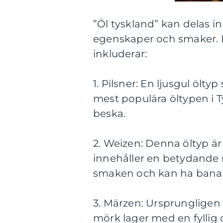
”Öl tyskland” kan delas i
egenskaper och smaker. D
inkluderar:
1. Pilsner: En ljusgul ölty
mest populära öltypen i 
beska.
2. Weizen: Denna öltyp är
innehåller en betydande m
smaken och kan ha bananl
3. Märzen: Ursprungligen 
mörk lager med en fyllig 