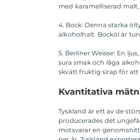
med karamelliserad malt, 
4. Bock: Denna starka ölty
alkoholhalt. Bocköl är tu
5. Berliner Weisse: En ljus
sura smak och låga alkoh
skvätt fruktig sirap för a
Kvantitativa mätn
Tyskland är ett av de stö
producerades det ungefär 8
motsvarar en genomsnittl
per år. Tyskland exportera