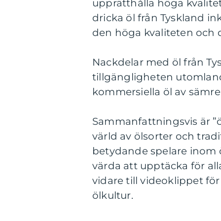
upprätthålla höga kvalite
dricka öl från Tyskland in
den höga kvaliteten och d
Nackdelar med öl från Ty
tillgängligheten utomlan
kommersiella öl av sämre 
Sammanfattningsvis är ”
värld av ölsorter och tradi
betydande spelare inom öl
värda att upptäcka för al
vidare till videoklippet för
ölkultur.