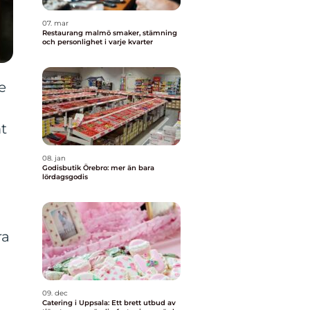
07. mar
Restaurang malmö smaker, stämning
och personlighet i varje kvarter
e
mt
08. jan
Godisbutik Örebro: mer än bara
lördagsgodis
ra
09. dec
å
Catering i Uppsala: Ett brett utbud av