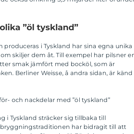
olika ”öl tyskland”
m produceras i Tyskland har sina egna unika
 skiljer dem åt. Till exempel har pilsner e
itter smak jämfört med bocköl, som är
en. Berliner Weisse, å andra sidan, är känd
ör- och nackdelar med ”öl tyskland”
i Tyskland sträcker sig tillbaka till
ryggningstraditionen har bidragit till att