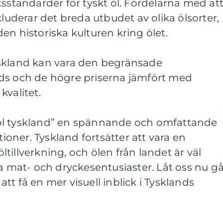
tsstandarder för tyskt öl. Fördelarna med at
kluderar det breda utbudet av olika ölsorter,
en historiska kulturen kring ölet.
skland kan vara den begränsade
ds och de högre priserna jämfört med
kvalitet.
öl tyskland” en spännande och omfattande
tioner. Tyskland fortsätter att vara en
tillverkning, och ölen från landet är väl
la mat- och dryckesentusiaster. Låt oss nu g
 att få en mer visuell inblick i Tysklands