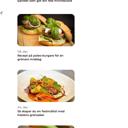
tjänster som gör din fest minnesvärd
ör
08. dec
Recept på paleo-burgare för en
grönare middag
04. dec
Så skapar du en festmåltid med
höstens grönsaker