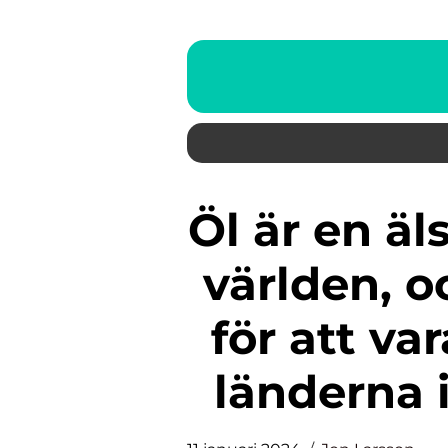
Öl är en älskad dryck över hela
världen, o
för att va
länderna 