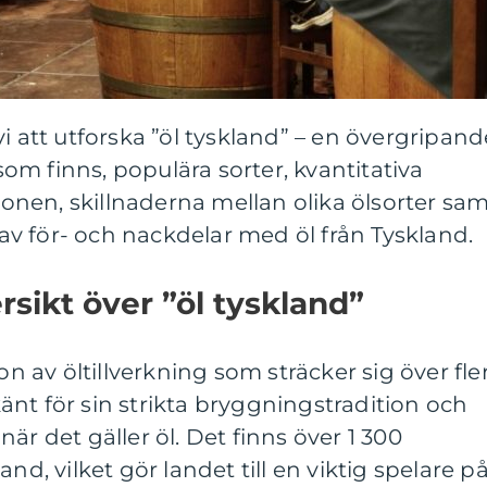
i att utforska ”öl tyskland” – en övergripand
 som finns, populära sorter, kvantitativa
nen, skillnaderna mellan olika ölsorter sa
v för- och nackdelar med öl från Tyskland.
sikt över ”öl tyskland”
on av öltillverkning som sträcker sig över fle
nt för sin strikta bryggningstradition och
är det gäller öl. Det finns över 1 300
nd, vilket gör landet till en viktig spelare p