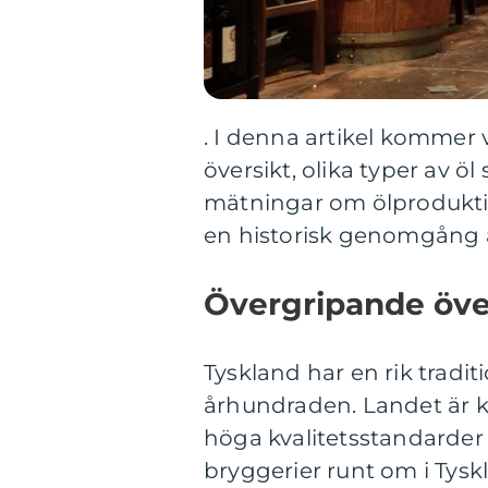
. I denna artikel kommer v
översikt, olika typer av öl
mätningar om ölproduktio
en historisk genomgång a
Övergripande över
Tyskland har en rik traditi
århundraden. Landet är kä
höga kvalitetsstandarder n
bryggerier runt om i Tyskla