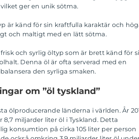
vilket ger en unik sötma.
p är känd för sin kraftfulla karaktär och hö
ngt och maltigt med en lätt sötma.
, frisk och syrlig öltyp som är brett känd för s
olhalt. Denna öl är ofta serverad med en
tt balansera den syrliga smaken.
ingar om ”öl tyskland”
rsta ölproducerande länderna i världen. År 20
,7 miljarder liter öl i Tyskland. Detta
ig konsumtion på cirka 105 liter per person
de också omkring 3,9 miljarder liter öl unde