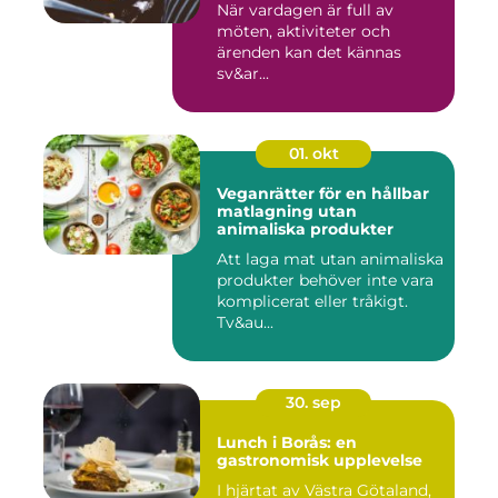
När vardagen är full av
möten, aktiviteter och
ärenden kan det kännas
sv&ar...
01. okt
Veganrätter för en hållbar
matlagning utan
animaliska produkter
Att laga mat utan animaliska
produkter behöver inte vara
komplicerat eller tråkigt.
Tv&au...
30. sep
Lunch i Borås: en
gastronomisk upplevelse
I hjärtat av Västra Götaland,