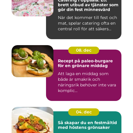
Catering i Uppsala: Ett
brett utbud av tjänster som
gör din fest minnesvärd
När det kommer till fest och
mat, spelar catering ofta en
central roll för att säkers...
08. dec
Recept på paleo-burgare
för en grönare middag
Att laga en middag som
både är smakrik och
näringsrik behöver inte vara
komplic...
04. dec
Så skapar du en festmåltid
med höstens grönsaker