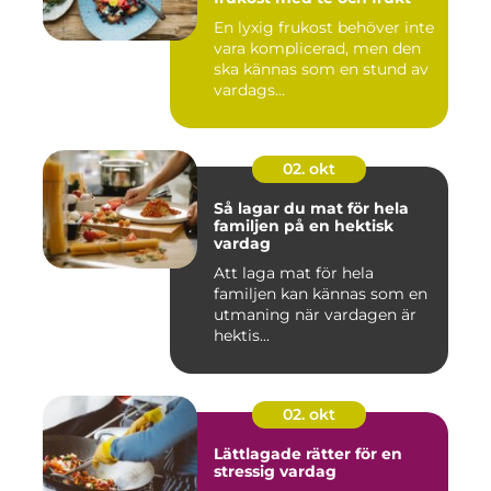
En lyxig frukost behöver inte
vara komplicerad, men den
ska kännas som en stund av
vardags...
02. okt
Så lagar du mat för hela
familjen på en hektisk
vardag
Att laga mat för hela
familjen kan kännas som en
utmaning när vardagen är
hektis...
02. okt
Lättlagade rätter för en
stressig vardag