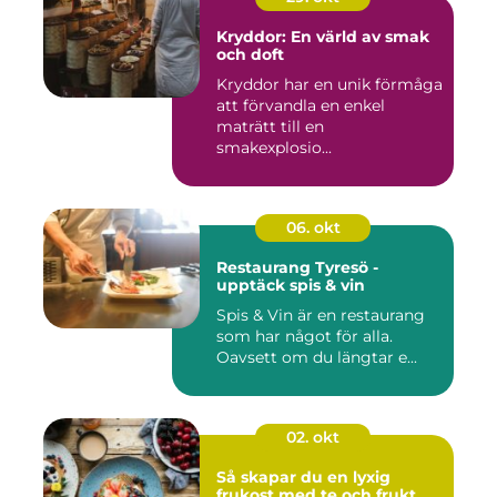
Kryddor: En värld av smak
och doft
Kryddor har en unik förmåga
att förvandla en enkel
maträtt till en
smakexplosio...
06. okt
Restaurang Tyresö -
upptäck spis & vin
Spis & Vin är en restaurang
som har något för alla.
Oavsett om du längtar e...
02. okt
Så skapar du en lyxig
frukost med te och frukt