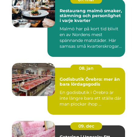
Restaurang malmö smaker,
stämning och personlighet
i varje kvarter
Malmö har på kort tid blivit
en av Nordens mest
spännande matstäder. Här
samsas små kvarterskrogar
m...
08. jan
Godisbutik Örebro: mer än
bara lördagsgodis
En godisbutik i Örebro är
inte längre bara ett ställe där
man plockar ihop ...
09. dec