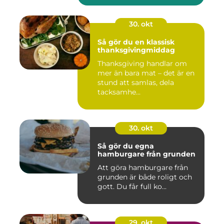
30. okt
Så gör du en klassisk
thanksgivingmiddag
Thanksgiving handlar om
mer än bara mat – det är en
stund att samlas, dela
tacksamhe...
30. okt
Så gör du egna
hamburgare från grunden
Att göra hamburgare från
grunden är både roligt och
gott. Du får full ko...
29. okt