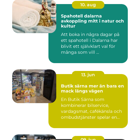
10. aug
Spahotell dalarna
avkoppling mitt i natur och
kultur
Att boka in några dagar på
ett spahotell i Dalarna har
blivit ett självklart val för
många som vill ...
13. jun
Butik särna mer än bara en
mack längs vägen
En Butik Särna som
kombinerar bilservice,
vardagsmat, cafékänsla och
ombudstjänster spelar en
större...
09. jun