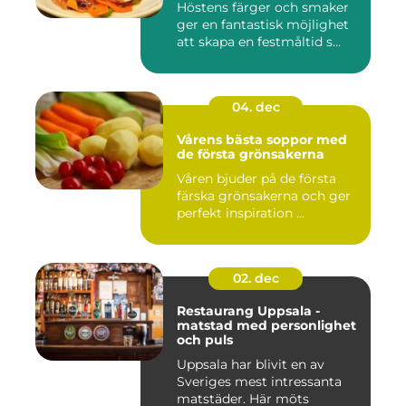
Höstens färger och smaker
ger en fantastisk möjlighet
att skapa en festmåltid s...
04. dec
Vårens bästa soppor med
de första grönsakerna
Våren bjuder på de första
färska grönsakerna och ger
perfekt inspiration ...
02. dec
Restaurang Uppsala -
matstad med personlighet
och puls
Uppsala har blivit en av
Sveriges mest intressanta
matstäder. Här möts