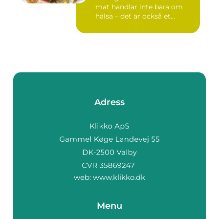
mat handlar inte bara om
hälsa – det är också et...
Adress
web:
www.klikko.dk
Menu