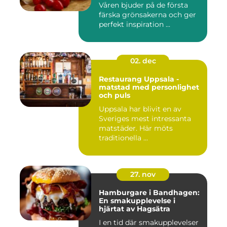
Våren bjuder på de första
färska grönsakerna och ger
perfekt inspiration ...
02. dec
Restaurang Uppsala -
matstad med personlighet
och puls
Uppsala har blivit en av
Sveriges mest intressanta
matstäder. Här möts
traditionella ...
27. nov
Hamburgare i Bandhagen:
En smakupplevelse i
hjärtat av Hagsätra
I en tid där smakupplevelser