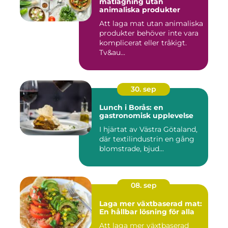
matlagning utan
animaliska produkter
Att laga mat utan animaliska
produkter behöver inte vara
komplicerat eller tråkigt.
Tv&au...
30. sep
Lunch i Borås: en
gastronomisk upplevelse
I hjärtat av Västra Götaland,
där textilindustrin en gång
blomstrade, bjud...
08. sep
Laga mer växtbaserad mat:
En hållbar lösning för alla
Att laga mer växtbaserad