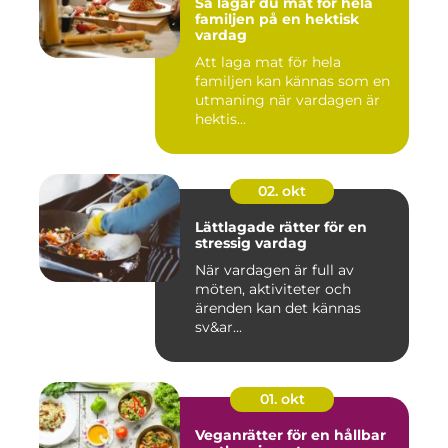
Så lagar du mat för hela
familjen på en hektisk
vardag
Att laga mat för hela
familjen kan kännas som en
utmaning när vardagen är
hektis...
02. okt
Lättlagade rätter för en
stressig vardag
När vardagen är full av
möten, aktiviteter och
ärenden kan det kännas
sv&ar...
01. okt
Veganrätter för en hållbar