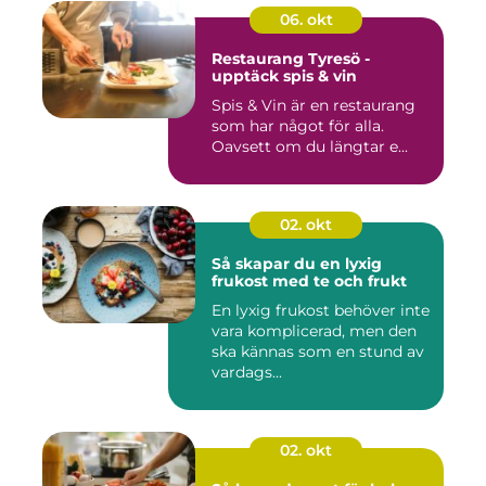
06. okt
Restaurang Tyresö -
upptäck spis & vin
Spis & Vin är en restaurang
som har något för alla.
Oavsett om du längtar e...
02. okt
Så skapar du en lyxig
frukost med te och frukt
En lyxig frukost behöver inte
vara komplicerad, men den
ska kännas som en stund av
vardags...
02. okt