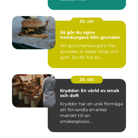
30. okt
Så gör du egna
hamburgare från grunden
Att göra hamburgare från
grunden är både roligt och
gott. Du får full ko...
29. okt
Kryddor: En värld av smak
och doft
Kryddor har en unik förmåga
att förvandla en enkel
maträtt till en
smakexplosio...