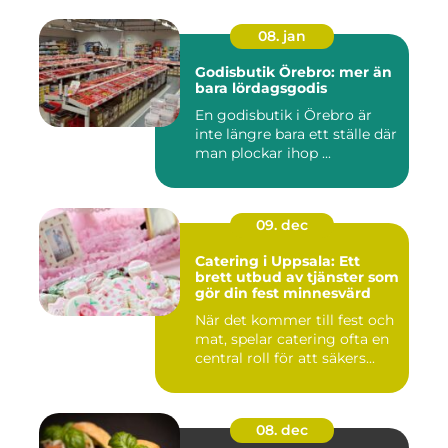
08. jan
Godisbutik Örebro: mer än
bara lördagsgodis
En godisbutik i Örebro är
inte längre bara ett ställe där
man plockar ihop ...
09. dec
Catering i Uppsala: Ett
brett utbud av tjänster som
gör din fest minnesvärd
När det kommer till fest och
mat, spelar catering ofta en
central roll för att säkers...
08. dec