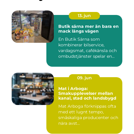
13. jun
Butik särna mer än bara en
mack längs vägen
En Butik Särna som
kombinerar bilservice,
vardagsmat, cafékänsla och
ombudstjänster spelar en
större...
09. jun
Mat i Arboga:
Smakupplevelser mellan
kanal, stad och landsbygd
Mat Arboga förknippas ofta
med ett lugnt tempo,
småskaliga producenter och
nära avst...