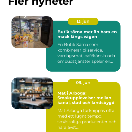
Fler nyheter
13. jun
Butik särna mer än bara en
mack längs vägen
En Butik Särna som
kombinerar bilservice,
vardagsmat, cafékänsla och
ombudstjänster spelar en
större...
09. jun
Mat i Arboga:
Smakupplevelser mellan
kanal, stad och landsbygd
Mat Arboga förknippas ofta
med ett lugnt tempo,
småskaliga producenter och
nära avst...