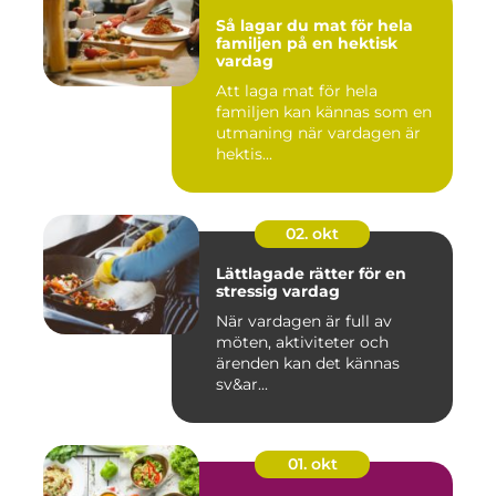
Så lagar du mat för hela
familjen på en hektisk
vardag
Att laga mat för hela
familjen kan kännas som en
utmaning när vardagen är
hektis...
02. okt
Lättlagade rätter för en
stressig vardag
När vardagen är full av
möten, aktiviteter och
ärenden kan det kännas
sv&ar...
01. okt