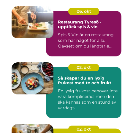
06. okt
Restaurang Tyresö -
upptäck spis & vin
Spis & Vin är en restaurang
som har något för alla.
Oavsett om du längtar e...
02. okt
Så skapar du en lyxig
frukost med te och frukt
En lyxig frukost behöver inte
vara komplicerad, men den
ska kännas som en stund av
vardags...
02. okt