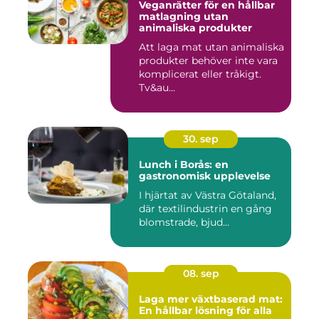
Veganrätter för en hållbar
matlagning utan
animaliska produkter
Att laga mat utan animaliska
produkter behöver inte vara
komplicerat eller tråkigt.
Tv&au...
30. sep
Lunch i Borås: en
gastronomisk upplevelse
I hjärtat av Västra Götaland,
där textilindustrin en gång
blomstrade, bjud...
08. sep
Laga mer växtbaserad mat:
En hållbar lösning för alla