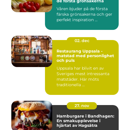
de första grönsakerna
Våren bjuder på de första
färska grönsakerna och ger
perfekt inspiration ...
02. dec
Restaurang Uppsala -
matstad med personlighet
och puls
Uppsala har blivit en av
Sveriges mest intressanta
matstäder. Här möts
traditionella ...
27. nov
Hamburgare i Bandhagen:
En smakupplevelse i
hjärtat av Hagsätra