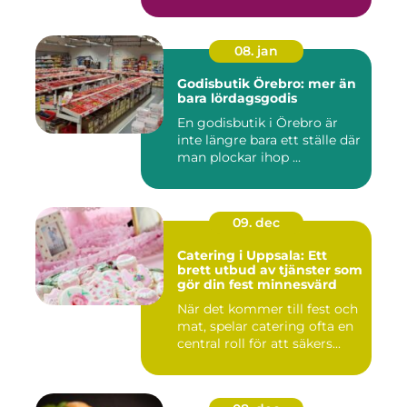
m...
08. jan
Godisbutik Örebro: mer än
bara lördagsgodis
En godisbutik i Örebro är
inte längre bara ett ställe där
man plockar ihop ...
09. dec
Catering i Uppsala: Ett
brett utbud av tjänster som
gör din fest minnesvärd
När det kommer till fest och
mat, spelar catering ofta en
central roll för att säkers...