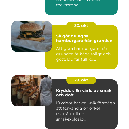
tacksamhe...
30. okt
Så gör du egna
hamburgare från grunden
Att göra hamburgare från
grunden är både roligt och
gott. Du får full ko...
29. okt
Kryddor: En värld av smak
och doft
Kryddor har en unik förmåga
att förvandla en enkel
maträtt till en
smakexplosio...