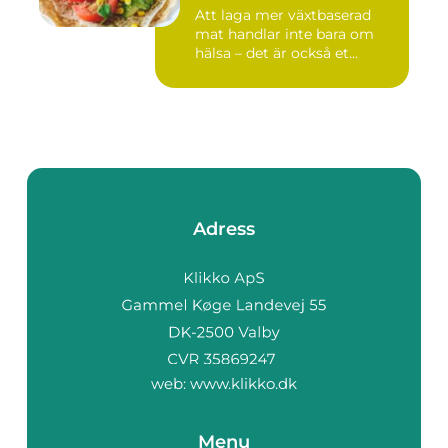
Att laga mer växtbaserad
mat handlar inte bara om
hälsa – det är också et...
Adress
web:
www.klikko.dk
Menu