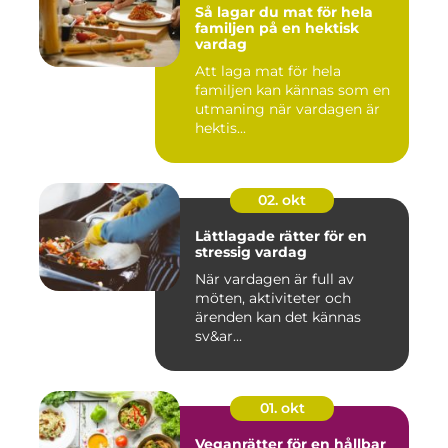
Så lagar du mat för hela
familjen på en hektisk
vardag
Att laga mat för hela
familjen kan kännas som en
utmaning när vardagen är
hektis...
02. okt
Lättlagade rätter för en
stressig vardag
När vardagen är full av
möten, aktiviteter och
ärenden kan det kännas
sv&ar...
01. okt
Veganrätter för en hållbar