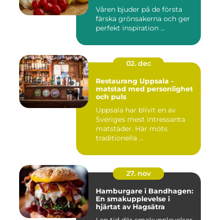
Våren bjuder på de första
färska grönsakerna och ger
perfekt inspiration ...
02. dec
Restaurang Uppsala -
matstad med personlighet
och puls
Uppsala har blivit en av
Sveriges mest intressanta
matstäder. Här möts
traditionella ...
27. nov
Hamburgare i Bandhagen:
En smakupplevelse i
hjärtat av Hagsätra