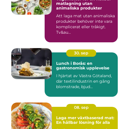
matlagning utan
animaliska produkter
Att laga mat utan animaliska
produkter behöver inte vara
komplicerat eller tråkigt.
Tv&au...
30. sep
Lunch i Borås: en
gastronomisk upplevelse
I hjärtat av Västra Götaland,
där textilindustrin en gång
blomstrade, bjud...
08. sep
Laga mer växtbaserad mat:
En hållbar lösning för alla