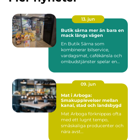
13. jun
Butik särna mer än bara en
mack längs vägen
En Butik Särna som
kombinerar bilservice,
vardagsmat, cafékänsla och
ombudstjänster spelar en
större...
09. jun
Mat i Arboga:
Smakupplevelser mellan
kanal, stad och landsbygd
Mat Arboga förknippas ofta
med ett lugnt tempo,
småskaliga producenter och
nära avst...