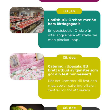
08. jan
Godisbutik Örebro: mer än
bara lördagsgodis
En godisbutik i Örebro är
inte längre bara ett ställe där
man plockar ihop ...
09. dec
Catering i Uppsala: Ett
brett utbud av tjänster som
gör din fest minnesvärd
När det kommer till fest och
mat, spelar catering ofta en
central roll för att säkers...
08. dec