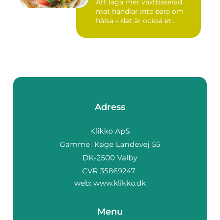
Att laga mer växtbaserad
mat handlar inte bara om
hälsa – det är också et...
Adress
web:
www.klikko.dk
Menu