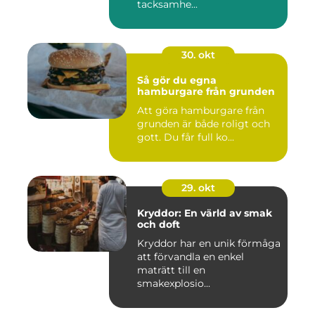
tacksamhe...
30. okt
Så gör du egna
hamburgare från grunden
Att göra hamburgare från
grunden är både roligt och
gott. Du får full ko...
29. okt
Kryddor: En värld av smak
och doft
Kryddor har en unik förmåga
att förvandla en enkel
maträtt till en
smakexplosio...