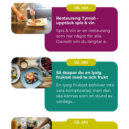
06. okt
Restaurang Tyresö -
upptäck spis & vin
Spis & Vin är en restaurang
som har något för alla.
Oavsett om du längtar e...
02. okt
Så skapar du en lyxig
frukost med te och frukt
En lyxig frukost behöver inte
vara komplicerad, men den
ska kännas som en stund av
vardags...
02. okt