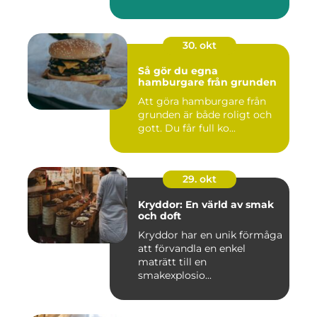
30. okt
Så gör du egna
hamburgare från grunden
Att göra hamburgare från
grunden är både roligt och
gott. Du får full ko...
29. okt
Kryddor: En värld av smak
och doft
Kryddor har en unik förmåga
att förvandla en enkel
maträtt till en
smakexplosio...