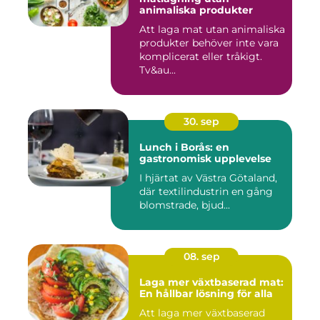
animaliska produkter
Att laga mat utan animaliska
produkter behöver inte vara
komplicerat eller tråkigt.
Tv&au...
30. sep
Lunch i Borås: en
gastronomisk upplevelse
I hjärtat av Västra Götaland,
där textilindustrin en gång
blomstrade, bjud...
08. sep
Laga mer växtbaserad mat:
En hållbar lösning för alla
Att laga mer växtbaserad