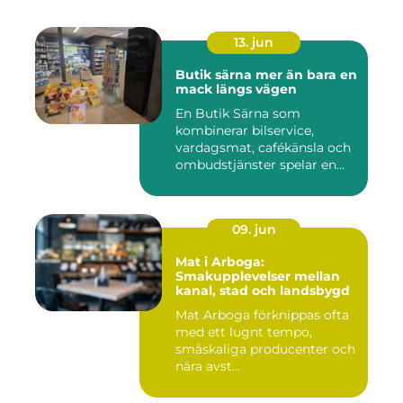
13. jun
Butik särna mer än bara en
mack längs vägen
En Butik Särna som
kombinerar bilservice,
vardagsmat, cafékänsla och
ombudstjänster spelar en
större...
09. jun
Mat i Arboga:
Smakupplevelser mellan
kanal, stad och landsbygd
Mat Arboga förknippas ofta
med ett lugnt tempo,
småskaliga producenter och
nära avst...