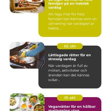
familjen på en hektisk
vardag
Att laga mat för hela
familjen kan kännas som en
utmaning när vardagen är
hektis...
02. okt
Lättlagade rätter för en
stressig vardag
När vardagen är full av
möten, aktiviteter och
ärenden kan det kännas
sv&ar...
01. okt
Veganrätter för en hållbar
matlagning utan