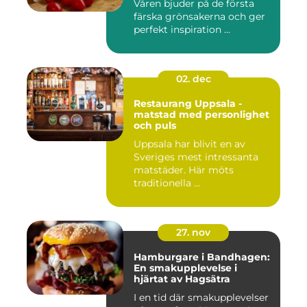
Våren bjuder på de första
färska grönsakerna och ger
perfekt inspiration ...
02. dec
Restaurang Uppsala -
matstad med personlighet
och puls
Uppsala har blivit en av
Sveriges mest intressanta
matstäder. Här möts
traditionella ...
27. nov
Hamburgare i Bandhagen:
En smakupplevelse i
hjärtat av Hagsätra
I en tid där smakupplevelser