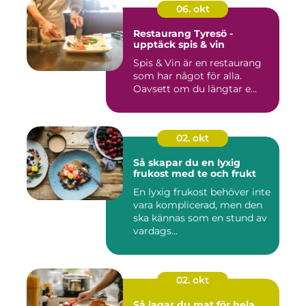
06. okt
Restaurang Tyresö -
upptäck spis & vin
Spis & Vin är en restaurang
som har något för alla.
Oavsett om du längtar e...
02. okt
Så skapar du en lyxig
frukost med te och frukt
En lyxig frukost behöver inte
vara komplicerad, men den
ska kännas som en stund av
vardags...
02. okt
Så lagar du mat för hela