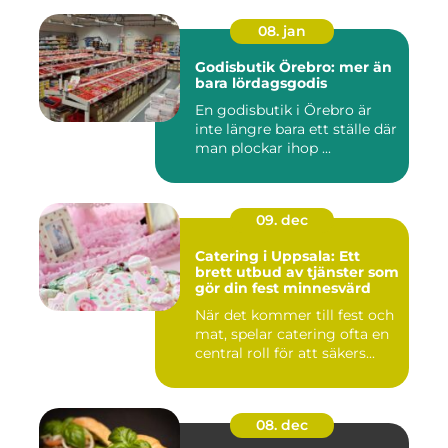
08. jan
Godisbutik Örebro: mer än
bara lördagsgodis
En godisbutik i Örebro är
inte längre bara ett ställe där
man plockar ihop ...
09. dec
Catering i Uppsala: Ett
brett utbud av tjänster som
gör din fest minnesvärd
När det kommer till fest och
mat, spelar catering ofta en
central roll för att säkers...
08. dec