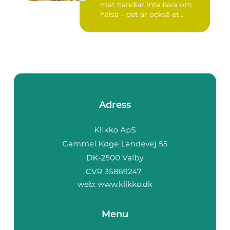
mat handlar inte bara om
hälsa – det är också et...
Adress
web:
www.klikko.dk
Menu