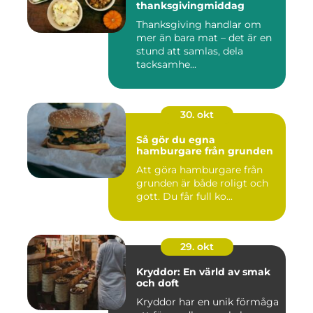
thanksgivingmiddag
Thanksgiving handlar om
mer än bara mat – det är en
stund att samlas, dela
tacksamhe...
30. okt
Så gör du egna
hamburgare från grunden
Att göra hamburgare från
grunden är både roligt och
gott. Du får full ko...
29. okt
Kryddor: En värld av smak
och doft
Kryddor har en unik förmåga