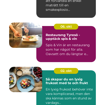
att förvandla en enkel
maträtt till en
smakexplosio...
06. okt
Restaurang Tyresö -
upptäck spis & vin
Spis & Vin är en restaurang
som har något för alla.
Oavsett om du längtar e...
02. okt
Så skapar du en lyxig
frukost med te och frukt
En lyxig frukost behöver inte
vara komplicerad, men den
ska kännas som en stund av
vardags...