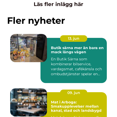
Läs fler inlägg här
Fler nyheter
13. jun
Butik särna mer än bara en
mack längs vägen
En Butik Särna som
kombinerar bilservice,
vardagsmat, cafékänsla och
ombudstjänster spelar en
större...
09. jun
Mat i Arboga:
Smakupplevelser mellan
kanal, stad och landsbygd