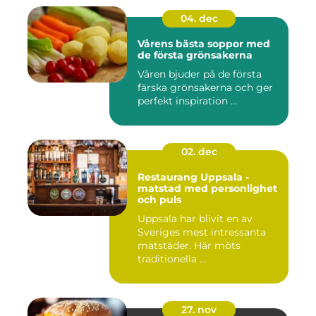
04. dec
Vårens bästa soppor med
de första grönsakerna
Våren bjuder på de första
färska grönsakerna och ger
perfekt inspiration ...
02. dec
Restaurang Uppsala -
matstad med personlighet
och puls
Uppsala har blivit en av
Sveriges mest intressanta
matstäder. Här möts
traditionella ...
27. nov