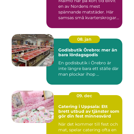
Malmö har på kort tid blivit
en av Nordens mest
spännande matstäder. Här
samsas små kvarterskrogar
m...
08. jan
Godisbutik Örebro: mer än
bara lördagsgodis
En godisbutik i Örebro är
inte längre bara ett ställe där
man plockar ihop ...
09. dec
Catering i Uppsala: Ett
brett utbud av tjänster som
gör din fest minnesvärd
När det kommer till fest och
mat, spelar catering ofta en