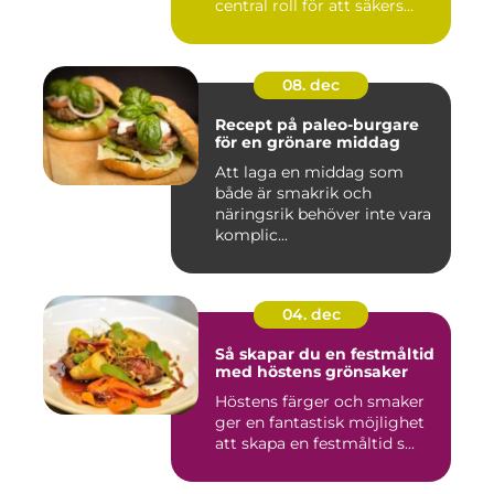
central roll för att säkers...
08. dec
Recept på paleo-burgare
för en grönare middag
Att laga en middag som
både är smakrik och
näringsrik behöver inte vara
komplic...
04. dec
Så skapar du en festmåltid
med höstens grönsaker
Höstens färger och smaker
ger en fantastisk möjlighet
att skapa en festmåltid s...