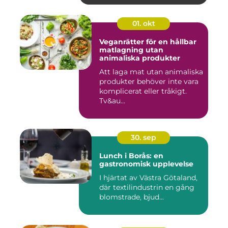
01. okt
Veganrätter för en hållbar
matlagning utan
animaliska produkter
Att laga mat utan animaliska
produkter behöver inte vara
komplicerat eller tråkigt.
Tv&au...
30. sep
Lunch i Borås: en
gastronomisk upplevelse
I hjärtat av Västra Götaland,
där textilindustrin en gång
blomstrade, bjud...