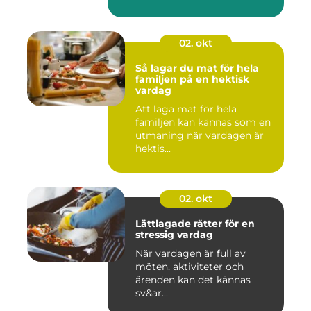
02. okt
Så lagar du mat för hela
familjen på en hektisk
vardag
Att laga mat för hela
familjen kan kännas som en
utmaning när vardagen är
hektis...
02. okt
Lättlagade rätter för en
stressig vardag
När vardagen är full av
möten, aktiviteter och
ärenden kan det kännas
sv&ar...