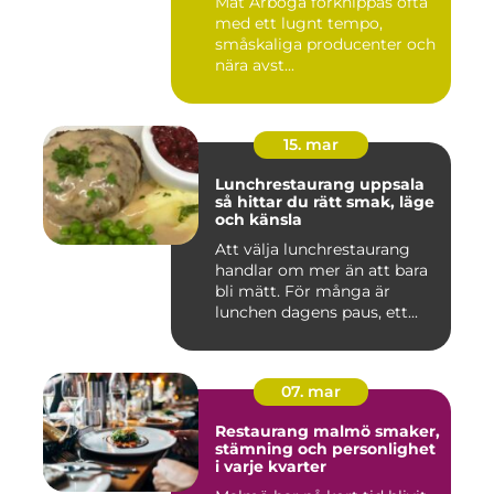
Mat Arboga förknippas ofta
med ett lugnt tempo,
småskaliga producenter och
nära avst...
15. mar
Lunchrestaurang uppsala
så hittar du rätt smak, läge
och känsla
Att välja lunchrestaurang
handlar om mer än att bara
bli mätt. För många är
lunchen dagens paus, ett...
07. mar
Restaurang malmö smaker,
stämning och personlighet
i varje kvarter