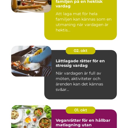
familjen på en hektisk
vardag
Att laga mat för hela
familjen kan kännas som en
utmaning när vardagen är
hektis...
02. okt
Lättlagade rätter för en
stressig vardag
När vardagen är full av
möten, aktiviteter och
ärenden kan det kännas
sv&ar...
01. okt
Veganrätter för en hållbar
matlagning utan