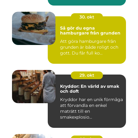
30. okt
Så gör du egna
hamburgare från grunden
Att göra hamburgare från
grunden är både roligt och
gott. Du får full ko...
29. okt
Kryddor: En värld av smak
och doft
Kryddor har en unik förmåga
att förvandla en enkel
maträtt till en
smakexplosio...