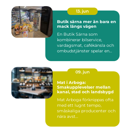
13. jun
Butik särna mer än bara en
mack längs vägen
En Butik Särna som
kombinerar bilservice,
vardagsmat, cafékänsla och
ombudstjänster spelar en
större...
09. jun
Mat i Arboga:
Smakupplevelser mellan
kanal, stad och landsbygd
Mat Arboga förknippas ofta
med ett lugnt tempo,
småskaliga producenter och
nära avst...