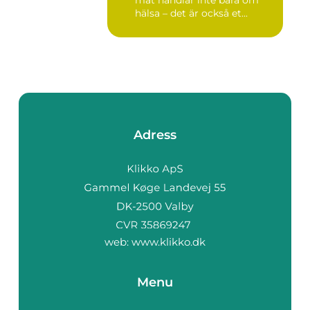
mat handlar inte bara om
hälsa – det är också et...
Adress
web:
www.klikko.dk
Menu