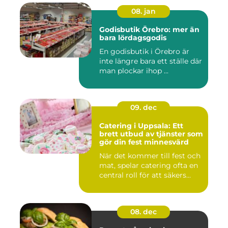
08. jan
Godisbutik Örebro: mer än
bara lördagsgodis
En godisbutik i Örebro är
inte längre bara ett ställe där
man plockar ihop ...
09. dec
Catering i Uppsala: Ett
brett utbud av tjänster som
gör din fest minnesvärd
När det kommer till fest och
mat, spelar catering ofta en
central roll för att säkers...
08. dec