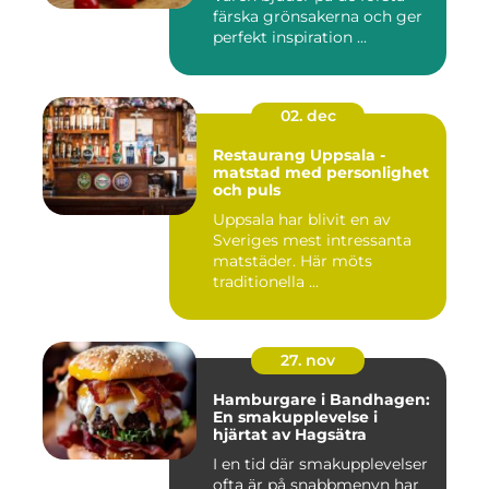
färska grönsakerna och ger
perfekt inspiration ...
02. dec
Restaurang Uppsala -
matstad med personlighet
och puls
Uppsala har blivit en av
Sveriges mest intressanta
matstäder. Här möts
traditionella ...
27. nov
Hamburgare i Bandhagen:
En smakupplevelse i
hjärtat av Hagsätra
I en tid där smakupplevelser
ofta är på snabbmenyn har