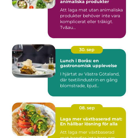
animaliska produkter
Att laga mat utan animaliska
produkter behöver inte vara
komplicerat eller tråkigt.
Tv&au...
30. sep
Lunch i Borås: en
gastronomisk upplevelse
I hjärtat av Västra Götaland,
där textilindustrin en gång
blomstrade, bjud...
08. sep
Laga mer växtbaserad mat:
En hållbar lösning för alla
Att laga mer växtbaserad