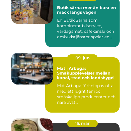
Butik särna mer än bara en
mack längs vägen
En Butik Särna som
kombinerar bilservice,
vardagsmat, cafékänsla och
ombudstjänster spelar en
större...
09. jun
Mat i Arboga:
Smakupplevelser mellan
kanal, stad och landsbygd
Mat Arboga förknippas ofta
med ett lugnt tempo,
småskaliga producenter och
nära avst...
15. mar