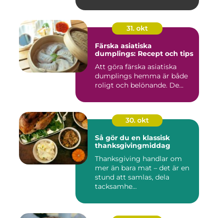
31. okt
Färska asiatiska
dumplings: Recept och tips
Att göra färska asiatiska
dumplings hemma är både
roligt och belönande. De...
30. okt
Så gör du en klassisk
thanksgivingmiddag
Thanksgiving handlar om
mer än bara mat – det är en
stund att samlas, dela
tacksamhe...