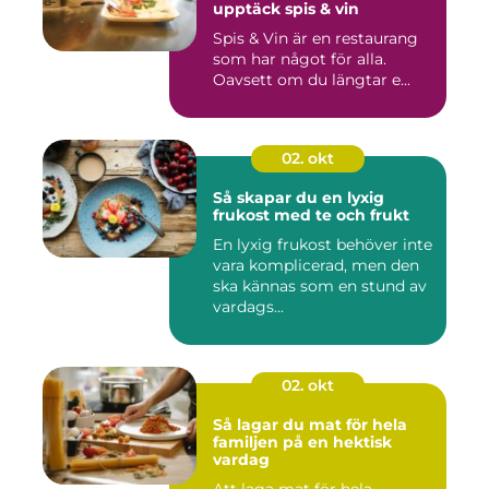
upptäck spis & vin
Spis & Vin är en restaurang
som har något för alla.
Oavsett om du längtar e...
02. okt
Så skapar du en lyxig
frukost med te och frukt
En lyxig frukost behöver inte
vara komplicerad, men den
ska kännas som en stund av
vardags...
02. okt
Så lagar du mat för hela
familjen på en hektisk
vardag
Att laga mat för hela