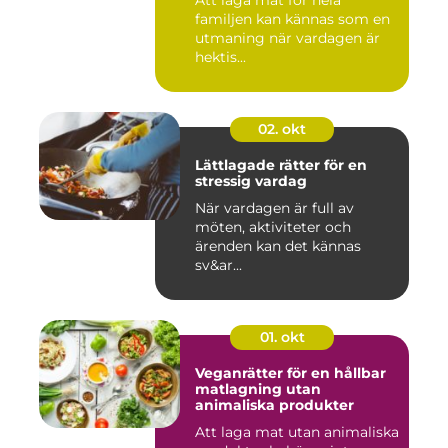
familjen kan kännas som en
utmaning när vardagen är
hektis...
02. okt
Lättlagade rätter för en
stressig vardag
När vardagen är full av
möten, aktiviteter och
ärenden kan det kännas
sv&ar...
01. okt
Veganrätter för en hållbar
matlagning utan
animaliska produkter
Att laga mat utan animaliska