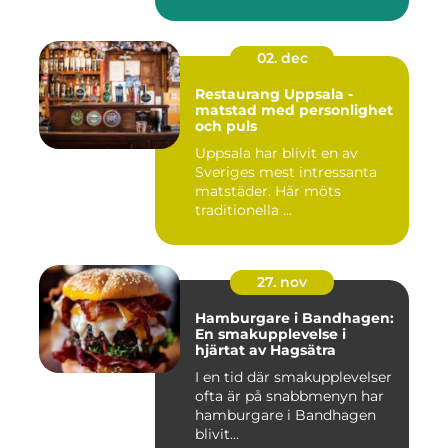
02. dec
Restaurang Uppsala -
matstad med personlighet
och puls
Uppsala har blivit en av
Sveriges mest intressanta
matstäder. Här möts
traditionella ...
27. nov
Hamburgare i Bandhagen:
En smakupplevelse i
hjärtat av Hagsätra
I en tid där smakupplevelser
ofta är på snabbmenyn har
hamburgare i Bandhagen
blivit...