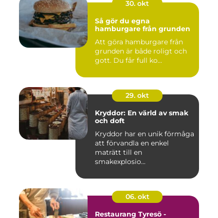
30. okt
Så gör du egna
hamburgare från grunden
Att göra hamburgare från
grunden är både roligt och
gott. Du får full ko...
29. okt
Kryddor: En värld av smak
och doft
Kryddor har en unik förmåga
att förvandla en enkel
maträtt till en
smakexplosio...
06. okt
Restaurang Tyresö -