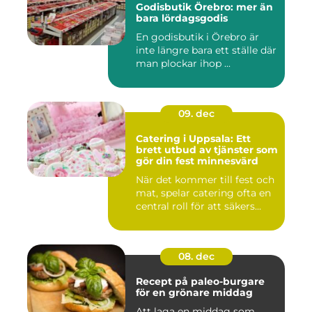
Godisbutik Örebro: mer än
bara lördagsgodis
En godisbutik i Örebro är
inte längre bara ett ställe där
man plockar ihop ...
09. dec
Catering i Uppsala: Ett
brett utbud av tjänster som
gör din fest minnesvärd
När det kommer till fest och
mat, spelar catering ofta en
central roll för att säkers...
08. dec
Recept på paleo-burgare
för en grönare middag
Att laga en middag som