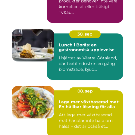
produkter behöver inte vara
komplicerat eller tråkigt.
Tv&au...
30. sep
Lunch i Borås: en
gastronomisk upplevelse
I hjärtat av Västra Götaland,
där textilindustrin en gång
blomstrade, bjud...
08. sep
Laga mer växtbaserad mat:
En hållbar lösning för alla
Att laga mer växtbaserad
mat handlar inte bara om
hälsa – det är också et...