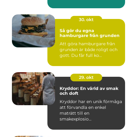
30. okt
Så gör du egna
hamburgare från grunden
Att göra hamburgare från
grunden är både roligt och
gott. Du får full ko...
29. okt
Kryddor: En värld av smak
och doft
Kryddor har en unik förmåga
att förvandla en enkel
maträtt till en
smakexplosio...