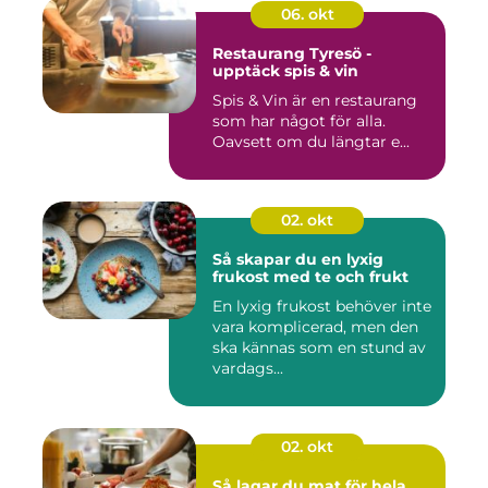
06. okt
Restaurang Tyresö -
upptäck spis & vin
Spis & Vin är en restaurang
som har något för alla.
Oavsett om du längtar e...
02. okt
Så skapar du en lyxig
frukost med te och frukt
En lyxig frukost behöver inte
vara komplicerad, men den
ska kännas som en stund av
vardags...
02. okt
Så lagar du mat för hela