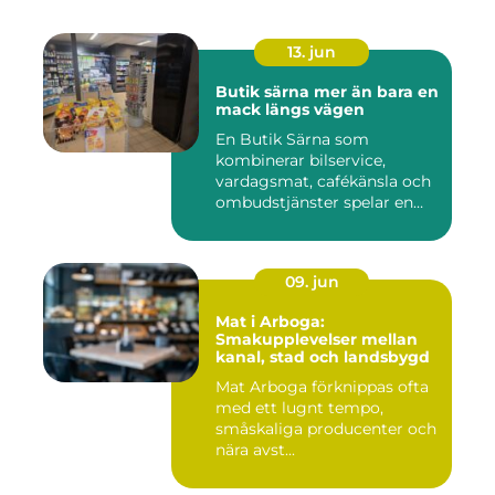
13. jun
Butik särna mer än bara en
mack längs vägen
En Butik Särna som
kombinerar bilservice,
vardagsmat, cafékänsla och
ombudstjänster spelar en
större...
09. jun
Mat i Arboga:
Smakupplevelser mellan
kanal, stad och landsbygd
Mat Arboga förknippas ofta
med ett lugnt tempo,
småskaliga producenter och
nära avst...