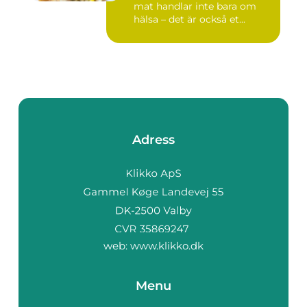
mat handlar inte bara om
hälsa – det är också et...
Adress
web:
www.klikko.dk
Menu