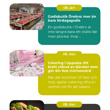
08. jan
Godisbutik Örebro: mer än
bara lördagsgodis
En godisbutik i Örebro är
inte längre bara ett ställe där
man plockar ihop ...
09. dec
Catering i Uppsala: Ett
brett utbud av tjänster som
gör din fest minnesvärd
När det kommer till fest och
mat, spelar catering ofta en
central roll för att säkers...
08. dec