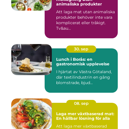
animaliska produkter
Att laga mat utan animaliska
produkter behöver inte vara
komplicerat eller tråkigt.
Tv&au...
30. sep
Lunch i Borås: en
gastronomisk upplevelse
I hjärtat av Västra Götaland,
där textilindustrin en gång
blomstrade, bjud...
08. sep
Laga mer växtbaserad mat:
En hållbar lösning för alla
Att laga mer växtbaserad