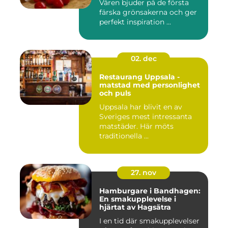
Våren bjuder på de första
färska grönsakerna och ger
perfekt inspiration ...
02. dec
Restaurang Uppsala -
matstad med personlighet
och puls
Uppsala har blivit en av
Sveriges mest intressanta
matstäder. Här möts
traditionella ...
27. nov
Hamburgare i Bandhagen:
En smakupplevelse i
hjärtat av Hagsätra
I en tid där smakupplevelser