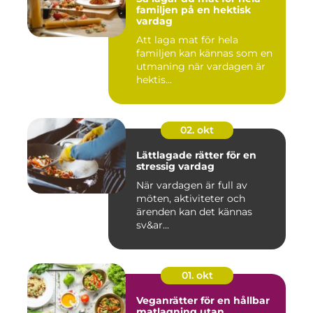
familjen på en hektisk
vardag
Att laga mat för hela
familjen kan kännas som en
utmaning när vardagen är
hektis...
02. okt
Lättlagade rätter för en
stressig vardag
När vardagen är full av
möten, aktiviteter och
ärenden kan det kännas
sv&ar...
01. okt
Veganrätter för en hållbar
matlagning utan