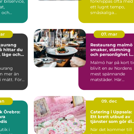
 bilservice,
förknippas ofta med
t,
ett lugnt tempo,
a och
småskaliga
nster
producenter och när
törre...
avst...
mar
07. mar
taurang
Restaurang malmö
smaker, stämning
, läge och
och personlighet i
varje kvarter
Malmö har på kort ti
aurang
blivit en av Nordens
m mer än
mest spännande
li mätt. För
matstäder. Här
lunchen
samsas små
, ett...
kvarterskrogar m...
jan
09. dec
k Örebro:
Catering i Uppsala:
ara
Ett brett utbud av
dis
tjänster som gör di
fest minnesvärd
tik i
När det kommer till