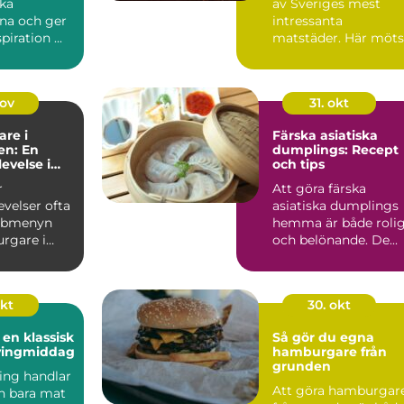
ska
av Sveriges mest
na och ger
intressanta
piration ...
matstäder. Här möts
traditionella ...
nov
31. okt
re i
Färska asiatiska
n: En
dumplings: Recept
velse i
och tips
v Hagsätra
r
Att göra färska
velser ofta
asiatiska dumplings
abbmenyn
hemma är både roli
rgare i
och belönande. De...
blivit...
okt
30. okt
 en klassisk
Så gör du egna
vingmiddag
hamburgare från
grunden
ing handlar
Att göra hamburgar
n bara mat