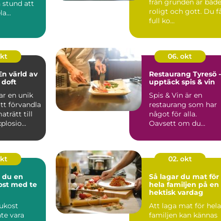
från grunden är båd
n stund att
roligt och gott. Du f
la
full ko...
..
okt
06. okt
En värld av
Restaurang Tyresö -
 doft
upptäck spis & vin
ar en unik
Spis & Vin är en
tt förvandla
restaurang som har
aträtt till
något för alla.
losio...
Oavsett om du
längtar e...
okt
02. okt
 du en
Så lagar du mat för
kost med te
hela familjen på en
hektisk vardag
rukost
Att laga mat för hela
te vara
familjen kan kännas