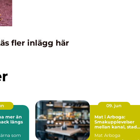
äs fler inlägg här
er
un
09. jun
r än
Mat i Arboga:
mack längs
Smakupplevelser
mellan kanal, stad
och landsbygd
Särna som
Mat Arboga