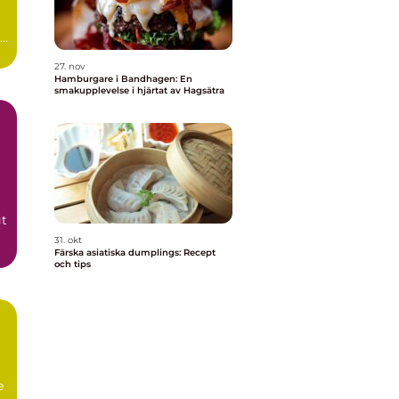
27. nov
Hamburgare i Bandhagen: En
smakupplevelse i hjärtat av Hagsätra
gt
31. okt
Färska asiatiska dumplings: Recept
och tips
e