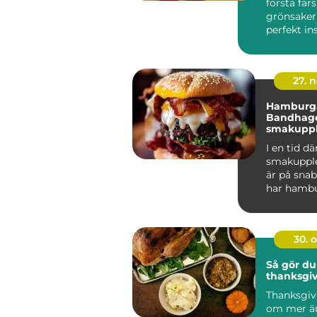
första fär
grönsaker
perfekt ins
27. 
Hamburga
Bandhage
smakupple
hjärtat a
I en tid dä
smakupple
är på sn
har hambu
Bandhagen 
30. 
Så gör du
thanksgi
Thanksgiv
om mer ä