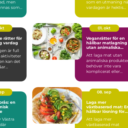
ad, men
som en utmaning nä
ännas som
vardagen är hektis...
v vardags...
okt
01. okt
 rätter för
Veganrätter för en
ig vardag
hållbar matlagning
utan animaliska
en är full
produkter
Att laga mat utan
aktiviteter
animaliska produkte
en kan det
behöver inte vara
ar...
komplicerat eller
tråkigt. Tv&au...
sep
08. sep
orås: en
Laga mer
misk
växtbaserad mat: E
e
hållbar lösning för
alla
v Västra
Att laga mer
 där
växtbaserad mat