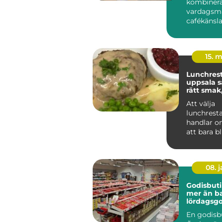
kombinerar
vardagsma
cafékänsl
ombudstjä
spelar en s
15. 
Lunchres
uppsala så hittar du
rätt smak
känsla
Att välja
lunchrest
handlar o
att bara b
många är 
dagens paus
08. 
Godisbuti
mer än b
lördagsgo
En godisbu