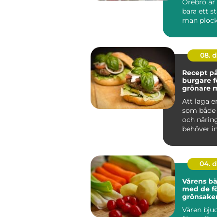
Örebro är 
bara ett st
man plocka
08. 
Recept på
burgare f
grönare 
Att laga 
som både 
och närin
behöver in
komplic...
04. 
Vårens bä
med de fö
grönsake
Våren bju