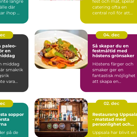
inte längre
fest och mat, spelar
älle där
catering ofta en
r ihop ...
central roll för att
säkers...
dec
04. dec
 paleo-
Så skapar du en
ör en
festmåltid med
middag
höstens grönsaker
en middag
Höstens färger och
är smakrik
smaker ger en
gsrik
fantastisk möjlighet
te vara
att skapa en
festmåltid s...
dec
02. dec
sta soppor
Restaurang Uppsal
rsta
- matstad med
rna
personlighet och
puls
der på de
Uppsala har blivit en