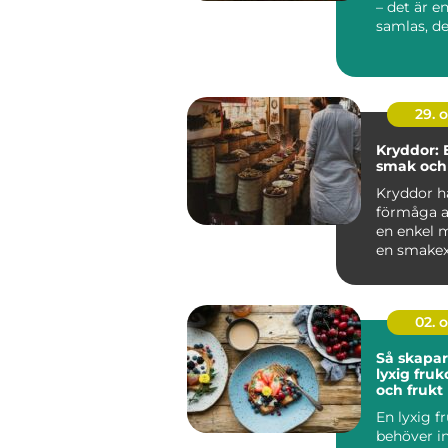
– det är e
samlas, de
tacksamhe.
29. 
Kryddor: 
smak och
Kryddor h
förmåga a
en enkel m
en smakexp
02. 
Så skapar
lyxig fru
och frukt
En lyxig f
behöver in