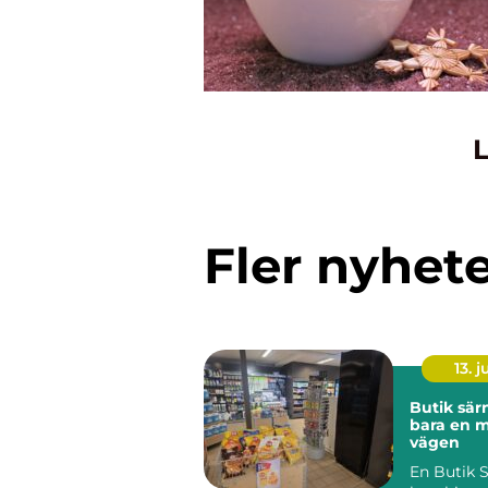
L
Fler nyhet
13. j
Butik särna me
bara en 
vägen
En Butik 