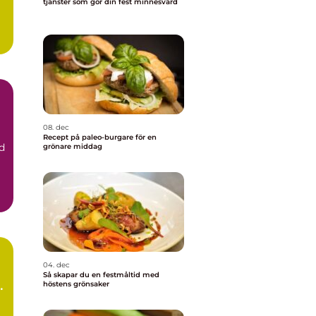
tjänster som gör din fest minnesvärd
a
08. dec
Recept på paleo-burgare för en
d
grönare middag
04. dec
Så skapar du en festmåltid med
höstens grönsaker
n