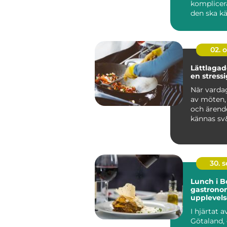
komplicer
den ska k
en stund a
02. 
Lättlagade
en stress
När vardag
av möten, 
och ärend
kännas sv&
30. 
Lunch i B
gastrono
upplevels
I hjärtat a
Götaland,