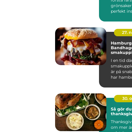
grönsaker
perfekt ins
27. 
Hamburga
Bandhage
smakupple
hjärtat a
I en tid dä
smakupple
är på sn
har hambu
Bandhagen 
30. 
Så gör du
thanksgi
Thanksgiv
om mer ä