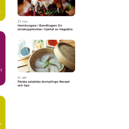
27. nov
Hamburgare i Bandhagen: En
smakupplevelse i hjärtat av Hagsätra
gt
31. okt
Färska asiatiska dumplings: Recept
och tips
e
e