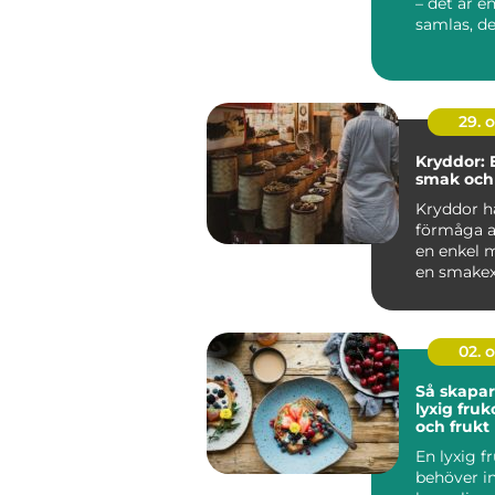
– det är e
samlas, de
tacksamhe.
29. 
Kryddor: 
smak och
Kryddor h
förmåga a
en enkel m
en smakexp
02. 
Så skapar
lyxig fru
och frukt
En lyxig f
behöver in