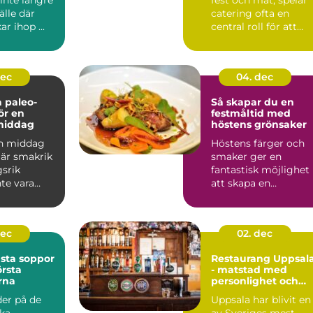
älle där
catering ofta en
r ihop ...
central roll för att
säkers...
dec
04. dec
 paleo-
Så skapar du en
ör en
festmåltid med
middag
höstens grönsaker
en middag
Höstens färger och
är smakrik
smaker ger en
gsrik
fantastisk möjlighet
te vara
att skapa en
festmåltid s...
dec
02. dec
sta soppor
Restaurang Uppsal
rsta
- matstad med
rna
personlighet och
puls
der på de
Uppsala har blivit en
ska
av Sveriges mest