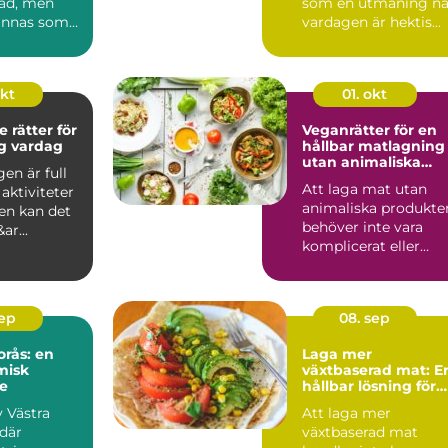
ad, men
som en utmaning nä
ännas som
vardagen är hektis...
v vardags...
okt
01. okt
 rätter för
Veganrätter för en
ig vardag
hållbar matlagning
utan animaliska
en är full
produkter
Att laga mat utan
aktiviteter
animaliska produkte
en kan det
behöver inte vara
ar...
komplicerat eller
tråkigt. Tv&au...
sep
08. sep
orås: en
Laga mer
misk
växtbaserad mat: E
e
hållbar lösning för
alla
v Västra
Att laga mer
 där
växtbaserad mat