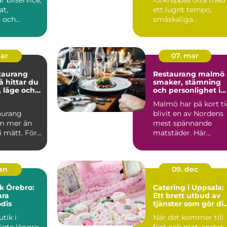
t,
ett lugnt tempo,
a och
småskaliga
nster
producenter och när
törre...
avst...
mar
07. mar
taurang
Restaurang malmö
smaker, stämning
, läge och
och personlighet i
varje kvarter
Malmö har på kort ti
aurang
blivit en av Nordens
m mer än
mest spännande
li mätt. För
matstäder. Här
lunchen
samsas små
, ett...
kvarterskrogar m...
jan
09. dec
k Örebro:
Catering i Uppsala:
ara
Ett brett utbud av
dis
tjänster som gör di
fest minnesvärd
tik i
När det kommer till
inte längre
fest och mat, spelar