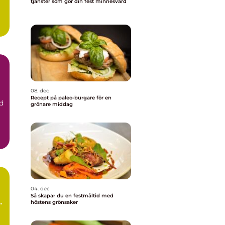
tjänster som gör din fest minnesvärd
a
08. dec
Recept på paleo-burgare för en
d
grönare middag
04. dec
Så skapar du en festmåltid med
n
höstens grönsaker