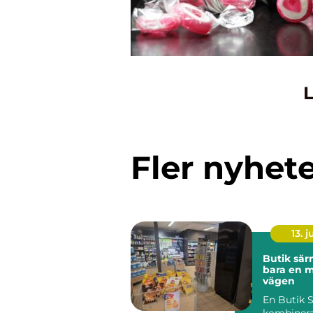
L
Fler nyhet
13. j
Butik särna me
bara en 
vägen
En Butik 
kombinerar