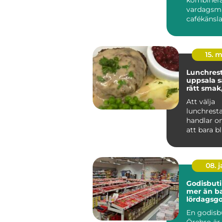
vardagsma
cafékänsl
ombudstjä
spelar en s
15. 
Lunchres
uppsala så hittar du
rätt smak
känsla
Att välja
lunchrest
handlar o
att bara b
många är 
dagens paus
08. 
Godisbuti
mer än b
lördagsgo
En godisbu
Örebro är 