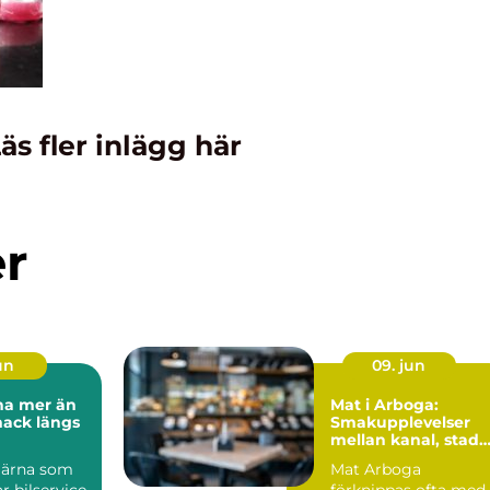
äs fler inlägg här
er
un
09. jun
r än
Mat i Arboga:
mack längs
Smakupplevelser
mellan kanal, stad
och landsbygd
Särna som
Mat Arboga
 bilservice,
förknippas ofta med