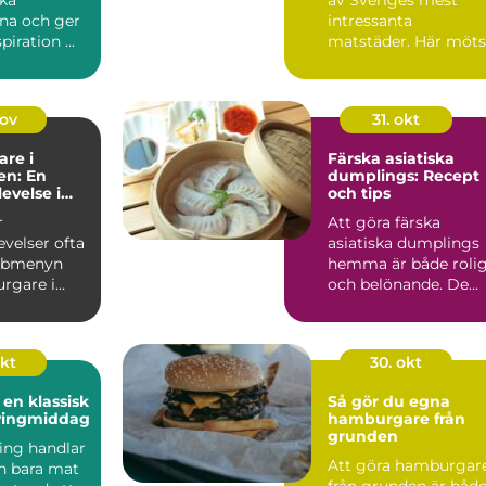
na och ger
intressanta
piration ...
matstäder. Här möts
traditionella ...
nov
31. okt
re i
Färska asiatiska
n: En
dumplings: Recept
velse i
och tips
v Hagsätra
r
Att göra färska
velser ofta
asiatiska dumplings
abbmenyn
hemma är både roli
rgare i
och belönande. De...
blivit...
okt
30. okt
 en klassisk
Så gör du egna
vingmiddag
hamburgare från
grunden
ing handlar
Att göra hamburgar
n bara mat
från grunden är båd