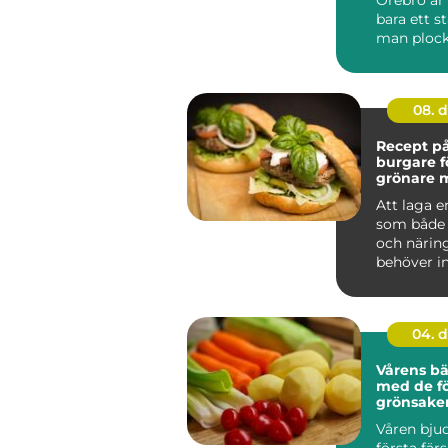
bara ett st
man plocka
08. 
Recept på
burgare f
grönare 
Att laga 
som både 
och närin
behöver in
komplic...
04. 
Vårens bä
med de fö
grönsake
Våren bju
första fär