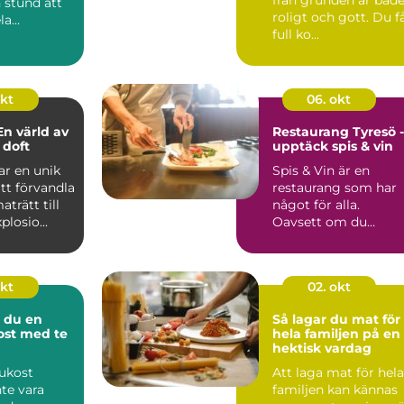
n stund att
roligt och gott. Du f
la
full ko...
..
okt
06. okt
En värld av
Restaurang Tyresö -
 doft
upptäck spis & vin
ar en unik
Spis & Vin är en
tt förvandla
restaurang som har
aträtt till
något för alla.
losio...
Oavsett om du
längtar e...
okt
02. okt
 du en
Så lagar du mat för
kost med te
hela familjen på en
hektisk vardag
rukost
Att laga mat för hela
te vara
familjen kan kännas