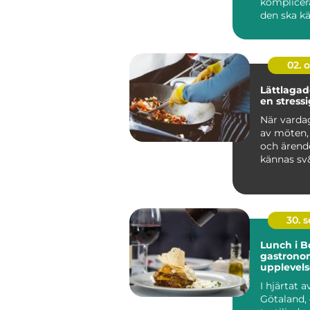
komplicer
den ska k
en stund a
02. 
Lättlagade
en stress
När vardag
av möten, 
och ärend
kännas sv&
30. 
Lunch i B
gastrono
upplevels
I hjärtat a
Götaland,