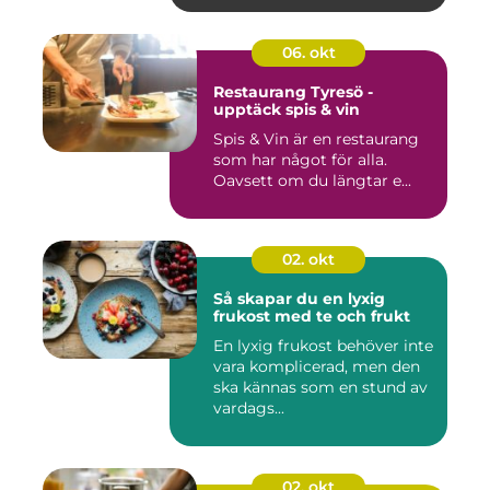
06. okt
Restaurang Tyresö -
upptäck spis & vin
Spis & Vin är en restaurang
som har något för alla.
Oavsett om du längtar e...
02. okt
Så skapar du en lyxig
frukost med te och frukt
En lyxig frukost behöver inte
vara komplicerad, men den
ska kännas som en stund av
vardags...
02. okt