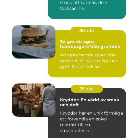
stund att samlas, dela
tacksamhe...
30. okt
Så gör du egna
hamburgare från grunden
Att göra hamburgare från
grunden är både roligt och
gott. Du får full ko...
29. okt
Kryddor: En värld av smak
och doft
Kryddor har en unik förmåga
att förvandla en enkel
maträtt till en
smakexplosio...