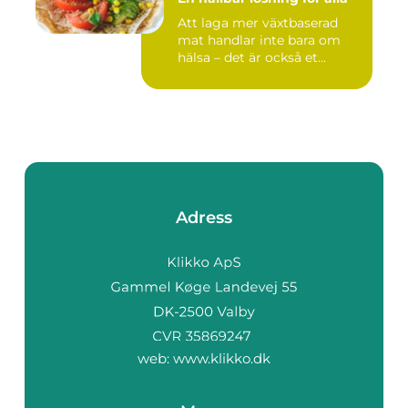
Att laga mer växtbaserad
mat handlar inte bara om
hälsa – det är också et...
Adress
web:
www.klikko.dk