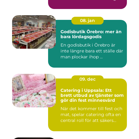
m...
08. jan
Godisbutik Örebro: mer än
bara lördagsgodis
En godisbutik i Örebro är
inte längre bara ett ställe där
man plockar ihop ...
09. dec
Catering i Uppsala: Ett
brett utbud av tjänster som
gör din fest minnesvärd
När det kommer till fest och
mat, spelar catering ofta en
central roll för att säkers...