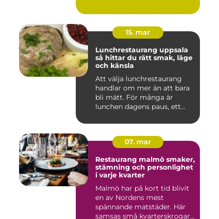
15. mar
Lunchrestaurang uppsala
så hittar du rätt smak, läge
och känsla
Att välja lunchrestaurang
handlar om mer än att bara
bli mätt. För många är
lunchen dagens paus, ett...
07. mar
Restaurang malmö smaker,
stämning och personlighet
i varje kvarter
Malmö har på kort tid blivit
en av Nordens mest
spännande matstäder. Här
samsas små kvarterskrogar