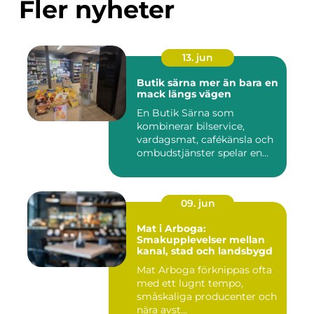
Fler nyheter
13. jun
Butik särna mer än bara en
mack längs vägen
En Butik Särna som
kombinerar bilservice,
vardagsmat, cafékänsla och
ombudstjänster spelar en
större...
09. jun
Mat i Arboga:
Smakupplevelser mellan
kanal, stad och landsbygd
Mat Arboga förknippas ofta
med ett lugnt tempo,
småskaliga producenter och
nära avst...