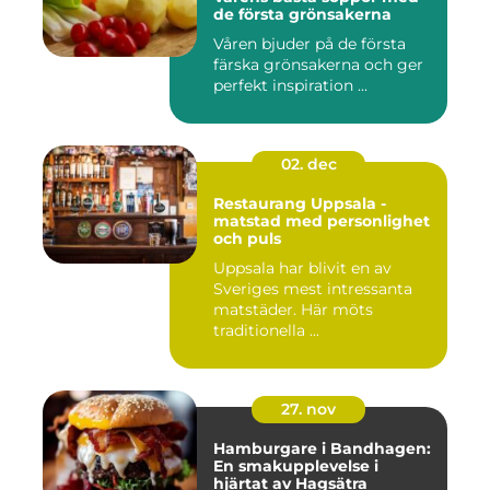
de första grönsakerna
Våren bjuder på de första
färska grönsakerna och ger
perfekt inspiration ...
02. dec
Restaurang Uppsala -
matstad med personlighet
och puls
Uppsala har blivit en av
Sveriges mest intressanta
matstäder. Här möts
traditionella ...
27. nov
Hamburgare i Bandhagen:
En smakupplevelse i
hjärtat av Hagsätra