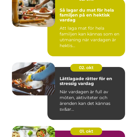
Så lagar du mat för hela
familjen på en hektisk
vardag
Att laga mat för hela
familjen kan kännas som en
utmaning när vardagen är
hektis...
02. okt
Lättlagade rätter för en
stressig vardag
När vardagen är full av
möten, aktiviteter och
ärenden kan det kännas
sv&ar...
01. okt