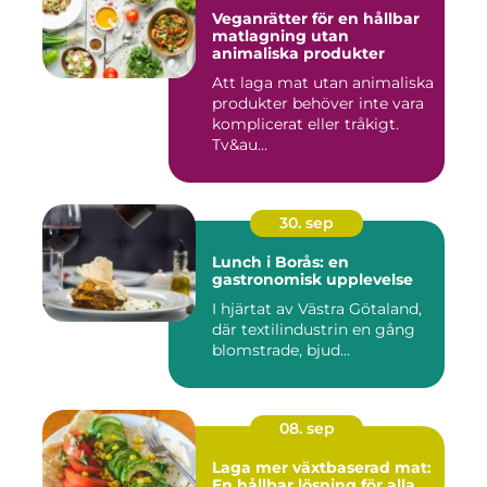
Veganrätter för en hållbar
matlagning utan
animaliska produkter
Att laga mat utan animaliska
produkter behöver inte vara
komplicerat eller tråkigt.
Tv&au...
30. sep
Lunch i Borås: en
gastronomisk upplevelse
I hjärtat av Västra Götaland,
där textilindustrin en gång
blomstrade, bjud...
08. sep
Laga mer växtbaserad mat:
En hållbar lösning för alla